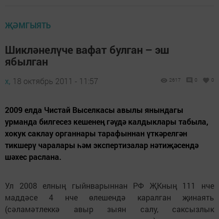
ҖӘМГЫЯТЬ
Шикләнелүче вафат булган – эш
ябылган
х,
18 октябрь 2011 - 11:57
2617
0
0
2009 елда Чистай Выселкасы авылы янындагы
урманда билгесез кешенең гәүдә калдыклары табыла,
хокук саклау органнары тарафыннан үткәрелгән
тикшерү чаралары һәм экспертизалар нәтиҗәсендә
шәхес раслана.
Ул 2008 елның гыйнварыннан РФ ҖКның 111 нче
маддәсе 4 нче өлешендә каралган җинаять
(сәламәтлеккә авыр зыян салу, саксызлык