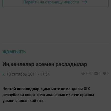
Перейти на страницу новости
ҖӘМГЫЯТЬ
Иң көчлеләр исемен расладылар
х,
18 октябрь 2011 - 11:54
1412
0
0
Чистай инвалидлар җәмгыяте командасы ХIХ
республика спорт фестиваленнән икенче призлы
урынны алып кайтты.