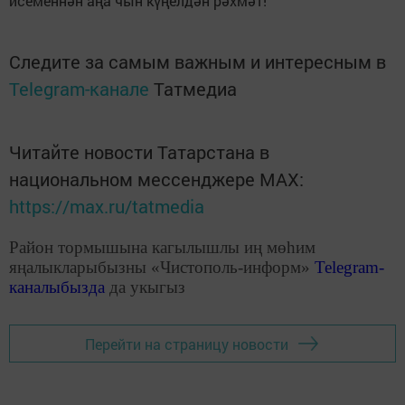
исеменнән аңа чын күңелдән рәхмәт!
Следите за самым важным и интересным в
Telegram-канале
Татмедиа
Читайте новости Татарстана в
национальном мессенджере MАХ:
https://max.ru/tatmedia
Район тормышына кагылышлы иң мөһим
яңалыкларыбызны «Чистополь-информ»
Telegram
-
каналыбызда
да укыгыз
Перейти на страницу новости