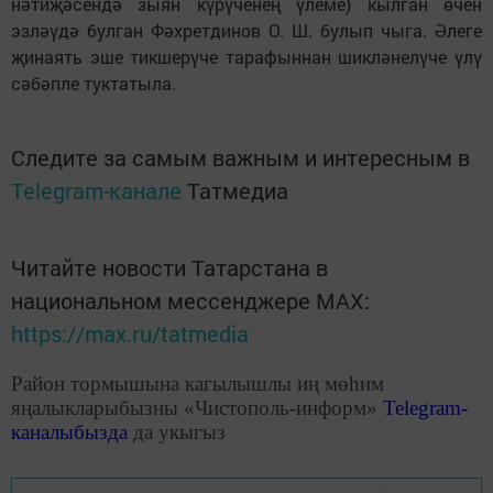
нәтиҗәсендә зыян күрүченең үлеме) кылган өчен
эзләүдә булган Фәхретдинов О. Ш. булып чыга. Әлеге
җинаять эше тикшерүче тарафыннан шикләнелүче үлү
сәбәпле туктатыла.
Следите за самым важным и интересным в
Telegram-канале
Татмедиа
Читайте новости Татарстана в
национальном мессенджере MАХ:
https://max.ru/tatmedia
Район тормышына кагылышлы иң мөһим
яңалыкларыбызны «Чистополь-информ»
Telegram
-
каналыбызда
да укыгыз