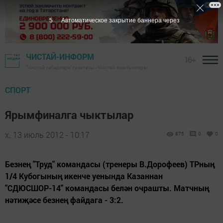
4
Автоматическое закрытие баннера через
ЧИСТАЙ-ИНФОРМ
16+
"Чистай хәбәрләре" газетасы - Чистай яңалыклары
СПОРТ
Ярымфиналга чыктылар
х,
13 июль 2012 - 10:17
875
0
0
Безнең "Труд" командасы (тренеры В.Дорофеев) ТРның
1/4 Кубогының икенче уенында Казаннан
"СДЮСШОР-14" командасы белән очрашты. Матчның
нәтиҗәсе безнең файдага - 3:2.