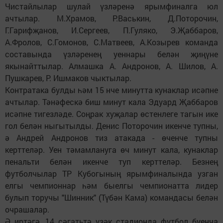
Чистайлылар шулай үзләренә ярымфиналга юл
ачтылар. М.Храмов, Р.Васькин, Д.Поторочин,
Г.Гарифҗанов, И.Сергеев, П.Гуляко, Э.Җаббаров,
А.Фролов, С.Гомонов, С.Матвеев, А.Козырев команда
составында үзләренең уеннары белән җиңүне
якынайттылар. Алмашка А. Андронов, А. Шилов, А.
Пушкарев, Р. Ишмаков чыктылар.
Контратака булды һәм 15 нче минутта кунаклар исәпне
ачтылар. Тәнәфескә биш минут кала Эдуард Җаббаров
исәпне тигезләде. Соңрак хуҗалар өстенлеге тагын ике
гол белән ныгытылды. Денис Поторочин икенче тупны,
ә Андрей Андронов тиз атакада - өченче тупны
керттеләр. Уен тәмамлануга өч минут кала, кунаклар
пенальти белән икенче туп керттеләр. Безнең
футболчылар ТР Кубогының ярымфиналында узган
елгы чемпионнар һәм быелгы чемпионатта лидер
булып торучы "Шинник" (Түбән Кама) командасы белән
очрашалар.
Ә иртәгә, 14 сәгатьтә үзәк стадионда футбол буенча