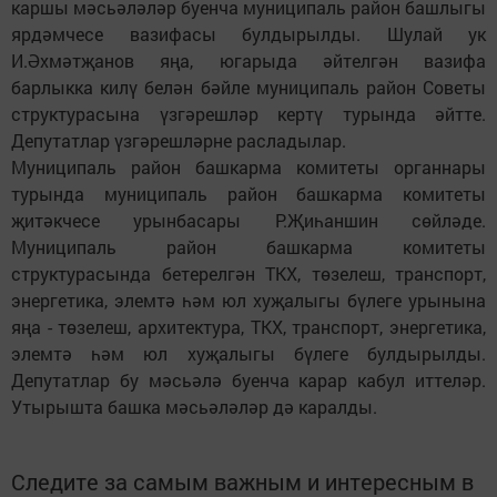
каршы мәсьәләләр буенча муниципаль район башлыгы
ярдәмчесе вазифасы булдырылды. Шулай ук
И.Әхмәтҗанов яңа, югарыда әйтелгән вазифа
барлыкка килү белән бәйле муниципаль район Советы
структурасына үзгәрешләр кертү турында әйтте.
Депутатлар үзгәрешләрне расладылар.
Муниципаль район башкарма комитеты органнары
турында муниципаль район башкарма комитеты
җитәкчесе урынбасары Р.Җиһаншин сөйләде.
Муниципаль район башкарма комитеты
структурасында бетерелгән ТКХ, төзелеш, транспорт,
энергетика, элемтә һәм юл хуҗалыгы бүлеге урынына
яңа - төзелеш, архитектура, ТКХ, транспорт, энергетика,
элемтә һәм юл хуҗалыгы бүлеге булдырылды.
Депутатлар бу мәсьәлә буенча карар кабул иттеләр.
Утырышта башка мәсьәләләр дә каралды.
Следите за самым важным и интересным в