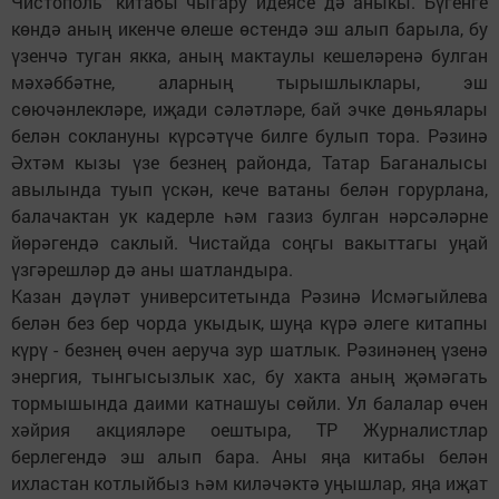
Чистополь" китабы чыгару идеясе дә аныкы. Бүгенге
көндә аның икенче өлеше өстендә эш алып барыла, бу
үзенчә туган якка, аның мактаулы кешеләренә булган
мәхәббәтне, аларның тырышлыклары, эш
сөючәнлекләре, иҗади сәләтләре, бай эчке дөньялары
белән соклануны күрсәтүче билге булып тора. Рәзинә
Әхтәм кызы үзе безнең районда, Татар Баганалысы
авылында туып үскән, кече ватаны белән горурлана,
балачактан ук кадерле һәм газиз булган нәрсәләрне
йөрәгендә саклый. Чистайда соңгы вакыттагы уңай
үзгәрешләр дә аны шатландыра.
Казан дәүләт университетында Рәзинә Исмәгыйлева
белән без бер чорда укыдык, шуңа күрә әлеге китапны
күрү - безнең өчен аеруча зур шатлык. Рәзинәнең үзенә
энергия, тынгысызлык хас, бу хакта аның җәмәгать
тормышында даими катнашуы сөйли. Ул балалар өчен
хәйрия акцияләре оештыра, ТР Журналистлар
берлегендә эш алып бара. Аны яңа китабы белән
ихластан котлыйбыз һәм киләчәктә уңышлар, яңа иҗат