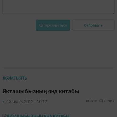
Отправить
Авторизоваться
ҖӘМГЫЯТЬ
Якташыбызның яңа китабы
х,
13 июль 2012 - 10:12
2210
0
0