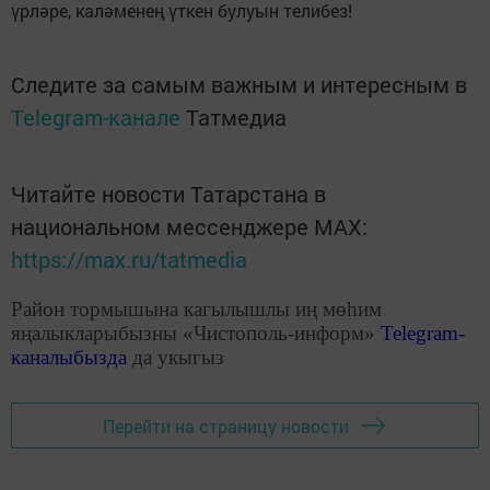
үрләре, каләменең үткен булуын телибез!
Следите за самым важным и интересным в
Telegram-канале
Татмедиа
Читайте новости Татарстана в
национальном мессенджере MАХ:
https://max.ru/tatmedia
Район тормышына кагылышлы иң мөһим
яңалыкларыбызны «Чистополь-информ»
Telegram
-
каналыбызда
да укыгыз
Перейти на страницу новости