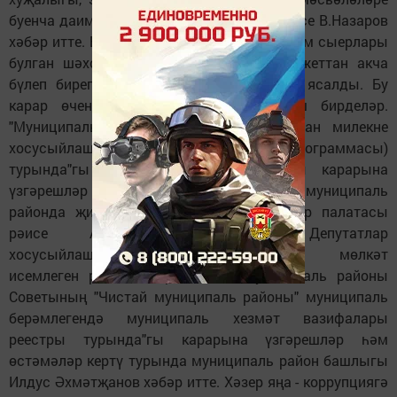
буенча даими депутатлар комиссиясе рәисе В.Назаров
хәбәр итте. Биш һәм аннан да күбрәк савым сыерлары
булган шәхси хуҗалыкларга җирле бюджеттан акча
бүлеп биреп булышырга дигән тәкъдим ясалды. Бу
карар өчен депутатлар бердәм тавыш бирделәр.
"Муниципаль берәмлек мөлкәтендә булган милекне
хосусыйлаштыруның прогноз планы (программасы)
турында"гы муниципаль район Советы карарына
үзгәрешләр һәм өстәмәләр кертү турында муниципаль
районда җир һәм мөлкәти мөнәсәбәтләр палатасы
рәисе А.Сахарова сөйләде. Депутатлар
хосусыйлаштыруга планлаштырылган мөлкәт
исемлеген расладылар. Чистай муниципаль районы
Советының "Чистай муниципаль районы" муниципаль
берәмлегендә муниципаль хезмәт вазифалары
реестры турында"гы карарына үзгәрешләр һәм
өстәмәләр кертү турында муниципаль район башлыгы
Илдус Әхмәтҗанов хәбәр итте. Хәзер яңа - коррупциягә