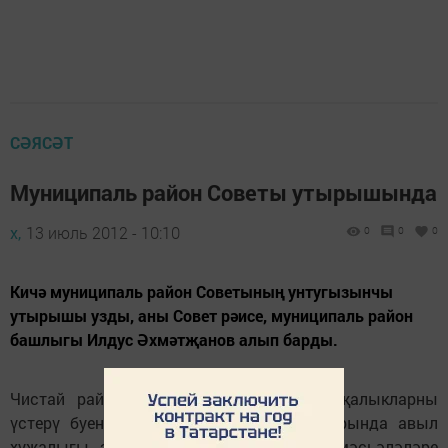
СӘЯСӘТ
Муниципаль район Советы утырышында
х,
13 июль 2012 - 10:10
0
0
0
Кичә муниципаль район Советының унтугызынчы
утырышы узды, аны Совет рәисе, муниципаль район
башлыгы Илдус Әхмәтҗанов алып барды.
Чистай районында шәхси ярдәмчел хуҗалыкларны
үстерү буенча кичектергесез чаралар турында авыл
хуҗалыгы, экология, табигый ресурслар мәсьәләләре