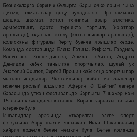
Безнекеләргә беренче булырга бары очко ярым гына
җитми, әлмәтлеләр җиңү яуладылар. Программага
шашка, шахмат, өстәл теннисы, авыр атлетика,
армрестлинг, дартс, турникта тартылу (ир-атлар
арасында), идәннән этелү (хатын-кызлар арасында),
колясканы фигуралы йөртү буенча ярышлар керде.
Команда составында Елена Гатина, Рифкать Гардиев,
Валентина Хөснетдинова, Алмаз Габитов, Андрей
Демидов кебек танылган спортчылар, шулай ук
Анатолий Осипов, Сергей Прошин кебек яңа спортчылар
чыгыш ясадылар. Чистайлылар кабат иң көчлеләр
исемен раслый алдылар. Афәрин! Ә "Байтик" лагере
базасында үткән фестивальдә барлыгы 7 шәһәр һәм
15 авыл командасы катнаша. Көрәш һәрвакыттагыча
киеренке була.
Инвалидлар арасында үткәрелгән әлеге спорт
форумына бару шәхси эшмәкәр Нияз Шакировның
хәйрия ярдәме белән мөмкин була. Бөтен команда