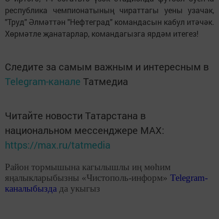
республика чемпионатының чираттагы уены узачак,
"Труд" Әлмәттән "Нефтеград" командасын кабул итәчәк.
Хөрмәтле җанатарлар, командагызга ярдәм итегез!
Следите за самым важным и интересным в
Telegram-канале
Татмедиа
Читайте новости Татарстана в
национальном мессенджере MАХ:
https://max.ru/tatmedia
Район тормышына кагылышлы иң мөһим
яңалыкларыбызны «Чистополь-информ»
Telegram
-
каналыбызда
да укыгыз