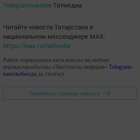
Telegram-канале
Татмедиа
Читайте новости Татарстана в
национальном мессенджере MАХ:
https://max.ru/tatmedia
Район тормышына кагылышлы иң мөһим
яңалыкларыбызны «Чистополь-информ»
Telegram
-
каналыбызда
да укыгыз
Перейти на страницу новости