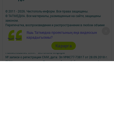
© 2011 - 2026. Чистополь-информ. Все права защищены.
© ТАТМЕДИА. Все материалы, размещенные на сайте, защищены
законом.
Перепечатка, воспроизведение и распространение в любом объеме
информации,
Яшь Татмедиа проектының яңа видеосын
размещенной на сайте, возможна только с письменного согласия
карадыгызмы?
редакций СМИ.
При поддержке Республиканского агентства по печати и массовым
Карарга
коммуникациям.
Наименование СМИ: Чистополь-информ
№ записи о регистрации СМИ, дата: Эл №ФС77-73817 от 28.09.2018 г.
СМИ зарегистрированно Федеральной службой по надзору в сфере
связи,
информационных технологий и массовых коммуникаций
ФИО главного редактора: Данилова Наталья Николаевна
Адрес редакции: 422980, Россия, Республика Татарстан, г.Чистополь,
ул.Ленина, 2-а.
Телефон редакции: 8-84342-5-10-60; 8-84342-5-10-57 (РЕКЛАМА).
Электронная почта редакции: chis2006@yandex.ru
Электронная почта для сообщений о фактах коррупции:
chis2006@yandex.ru
Учредитель СМИ: АО «ТАТМЕДИА»