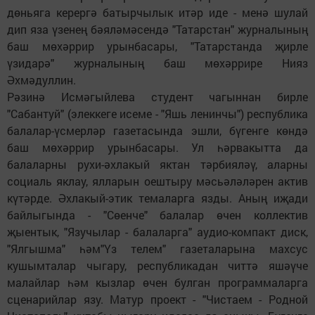
дөньяга керергә батырчылык итәр иде - менә шулай
дип яза үзенең бәяләмәсендә "Татарстан" журналының
баш мөхәррир урынбасары, "Татарстанда җирле
үзидарә" журналының баш мөхәррире Нияз
Әхмәдуллин.
Рәзинә Исмәгыйлева студент чагыннан бирле
"Сабантуй" (элеккеге исеме - "Яшь ленинчы") республика
балалар-үсмерләр газетасында эшли, бүгенге көндә
баш мөхәррир урынбасары. Ул һәрвакытта да
балаларны рухи-әхлакый яктан тәрбияләү, аларны
социаль яклау, ялларын оештыру мәсьәләләрен актив
күтәрде. Әхлакый-этик темаларга язды. Аның иҗади
байлыгында - "Сөенче" балалар өчен коллектив
җыентык, "Язучылар - балаларга" аудио-компакт диск,
"Ялгышма" һәм"Үз телем" газеталарына махсус
кушымталар чыгару, республикадан читтә яшәүче
малайлар һәм кызлар өчен булган программаларга
сценарийлар язу. Матур проект - "Чистаем - Родной