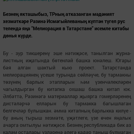
Безнең якташыбыз, ТРның атказанган мәдәният
хезмәткәре Рәзинә Исмәгыйлеваның күптән түгел рус
телендә яңа "Мелиорация в Татарстане" исемле китабы
дөнья күрде.
Бу - зур тикшеренү эше нәтиҗәсе, танылган журна­
листның иҗатында бөтенләй башка юнәлеш. Югары
бәя алган шактый кыю проект. Татарстанда
мелиорациянең үсеше турында сөйләүче, бу тармакны
төзүнең барлык этапларын һәм үзенчәлекләрен
чагылдырган бу китапка охшаш башка китап юк.
Әлбәттә, Рәзинәгә материаллар җыярга гомерләренең
дистәләрчә елларын бу тармакка багышлаган
белгечләр булышкан. әмма китапның барлыкка килүе -
бу аның тырыш хезмәте, үҗәтлеге, үзе өчен яңалык
ачарга омтылуы нәтиҗәсе. Безнең республикада бик аз
каләм осталары үзләренә әлегә кадәр таныш булмаган