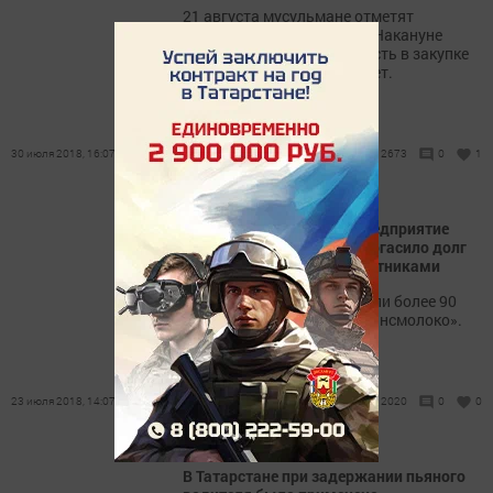
21 августа мусульмане отметят
праздник Курбан-байран. Накануне
священного дня потребность в закупке
овец систематически растет.
30 июля 2018, 16:07
2673
0
1
Сельскохозяйственное предприятие
Чистопольского района погасило долг
по зарплате перед 90 работниками
Заработную плату получили более 90
работников компании «Трансмолоко».
23 июля 2018, 14:07
2020
0
0
В Татарстане при задержании пьяного