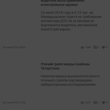
водителя было применено
огнестрельное оружие
22 июля 2018 года в 0.15 час. на
Мамадышском тракте на требование
инспектора ДПС об остановке не
подчинился водитель автомобиля
КамАЗ (автокран).
23 июля 2018, 08:32
1999
0
0
Птичий грипп накрыл районы
Татарстана
Наличие вируса высокопатогенного
птичьего гриппа подтверждено
лабораторными исследованиями.
20 июля 2018, 14:34
2347
0
0