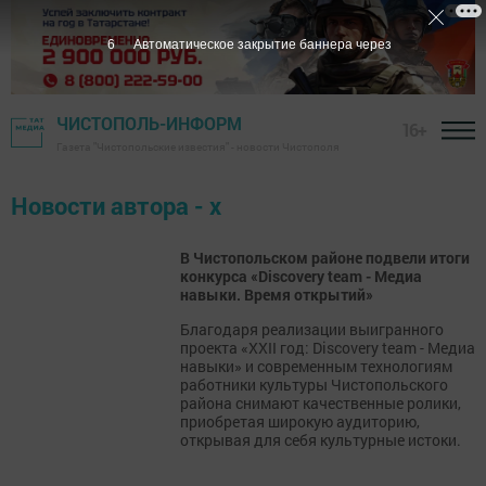
5
Автоматическое закрытие баннера через
ЧИСТОПОЛЬ-ИНФОРМ
16+
Газета "Чистопольские известия" - новости Чистополя
Новости автора - х
В Чистопольском районе подвели итоги
конкурса «Discovery team - Медиа
навыки. Время открытий»
Благодаря реализации выигранного
проекта «ХХII год: Discovery team - Медиа
навыки» и современным технологиям
работники культуры Чистопольского
района снимают качественные ролики,
приобретая широкую аудиторию,
открывая для себя культурные истоки.