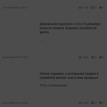
07 ноября 2022, 09:40
1048
0
0
Денежный гороскоп с 2 по 15 декабря:
кому из знаков Зодиака улыбнется
удача
....
02 декабря 2019, 16:33
1949
0
2
Знаки зодиака, с которыми трудно в
семейной жизни: они очень вредные
Речь о женщинах
29 октября 2019, 09:46
2035
0
1