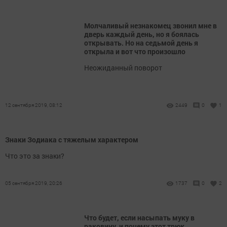
Молчаливый незнакомец звонил мне в
дверь каждый день, но я боялась
открывать. Но на седьмой день я
открыла и вот что произошло
Неожиданный поворот
12 сентября 2019, 08:12
2449
0
1
Знаки Зодиака с тяжелым характером
Что это за знаки?
05 сентября 2019, 20:26
1737
0
2
Что будет, если насыпать муку в
раковину, и почему этот трюк