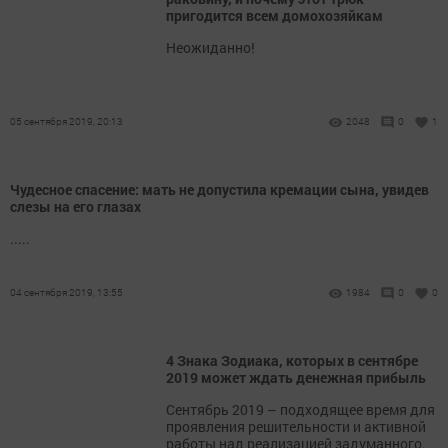
пригодится всем домохозяйкам
Неожиданно!
05 сентября 2019, 20:13
2048
0
1
Чудесное спасение: мать не допустила кремации сына, увидев
слезы на его глазах
.....
04 сентября 2019, 13:55
1984
0
0
4 Знака Зодиака, которых в сентябре
2019 может ждать денежная прибыль
Сентябрь 2019 – подходящее время для
проявления решительности и активной
работы над реализацией задуманного.