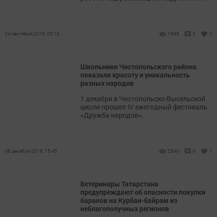
04 сентября 2019, 05:19
1999
0
0
Школьники Чистопольского района
показали красоту и уникальность
разных народов
1 декабря в Чистопольско-Высельской
школе прошел IV ежегодный фестиваль
«Дружба народов».
06 декабря 2018, 15:45
2540
0
1
Ветеринары Татарстана
предупреждают об опасности покупки
баранов на Курбан-байрам из
неблагополучных регионов