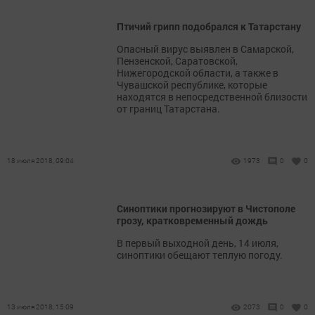
Птичий грипп подобрался к Татарстану
Опасный вирус выявлен в Самарской,
Пензенской, Саратовской,
Нижегородской области, а также в
Чувашской республике, которые
находятся в непосредственной близости
от границ Татарстана.
18 июля 2018, 09:04
1973
0
0
Синоптики прогнозируют в Чистополе
грозу, кратковременный дождь
В первый выходной день, 14 июля,
синоптики обещают теплую погоду.
13 июля 2018, 15:09
2073
0
0