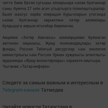
читтә Бөек Ватан сугышы елларында һәлак булганнар
саны буенча 27 млн агач утыртырга планлаштыралар.
Быел махсус хәрби операция бурычларын үтәгәндә
һәлак булганнар хөрмәтенә хәтер аллеялары
булдыруга аерым игътибар биреләчәк.
Акцияне «Хәтер бакчасы» коммерцияви булмаган
автоном оешмасы, Җиңү полководецлары хәтер
фонды, Россия Табигый ресурслар һәм экология
министрлыгы һәм Россия Урман хуҗалыгы агентлыгы
ярдәмендә «Җиңү волонтерлары» хәрәкәте оештыра.
Чыганак: «Татар-информ»
Следите за самым важным и интересным в
Telegram-канале
Татмедиа
Читайте новости Татарстана в