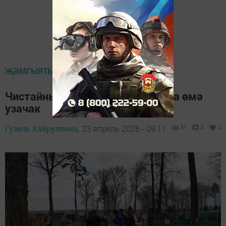
ҖӘМГЫЯТЬ
Чистайның мөселман зиратында өмә
узачак
Гузель Хайруллина,
23 апрель 2026 - 09:11
37
0
0