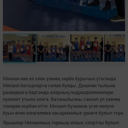
Моннан ике ел элек үзенең хәрби бурычын үтәгәндә
Михаил батырларча һәлак булды. Дошман тылына
разведкага барганда аларның подразделениеләре
пулемет утына эләгә. Ватаныбызны саклап ул үзенең
гомерен корбан итте. Михаил Кузников үсеп килүче
буын өчен мәңгелеккә каһарманлык үрнәге булып тора.
Ярышлар Михаилның тормыш юлын, спортчы булып