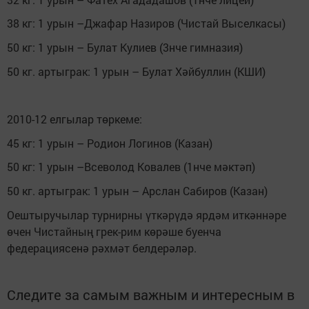
38 кг: 1 урын –Джафар Назиров (Чистай Выселкасы)
50 кг: 1 урын – Булат Кулиев (3нче гимназия)
50 кг. артыграк: 1 урын – Булат Хәйбуллин (КШИ)
2010-12 елгылар төркеме:
45 кг: 1 урын – Родион Логинов (Казан)
50 кг: 1 урын –Всеволод Ковалев (1нче мәктәп)
50 кг. артыграк: 1 урын – Арслан Сабиров (Казан)
Оештыручылар турнирны үткәрүдә ярдәм иткәннәре
өчен Чистайның грек-рим көрәше буенча
федерациясенә рәхмәт белдерәләр.
Следите за самым важным и интересным в