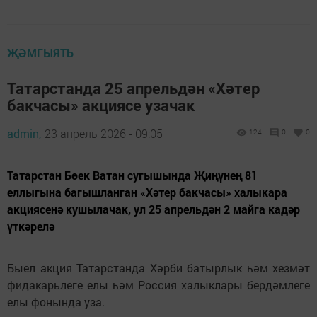
ҖӘМГЫЯТЬ
Татарстанда 25 апрельдән «Хәтер
бакчасы» акциясе узачак
admin,
23 апрель 2026 - 09:05
124
0
0
Татарстан Бөек Ватан сугышында Җиңүнең 81
еллыгына багышланган «Хәтер бакчасы» халыкара
акциясенә кушылачак, ул 25 апрельдән 2 майга кадәр
үткәрелә
Быел акция Татарстанда Хәрби батырлык һәм хезмәт
фидакарьлеге елы һәм Россия халыклары бердәмлеге
елы фонында уза.