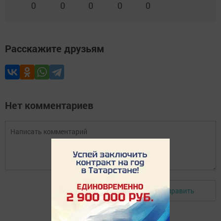
0
0
0
0
0
Расскажите друзьям
Нет комментариев
Отправить
Авторизоваться