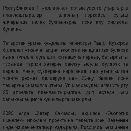
Республикада 1 миллионнан артык үсенте утыртырга
планлаштыралар – аларның һәркайсы сугыш
елларында һәлак булганнарны искә алу символы
булачак.
Татарстан урман хуҗалыгы министры Равил Кузюров
билгеләп үткәнчә, акция экологик инициатива буларак
кына түгел, ә сугышта катнашучыларның батырлыгы
турында тарихи хәтерне саклау ысулы буларак та
карала. Аның сүзләренә караганда, һәр утыртылган
үсенте рәхмәт белдерүне һәм Җиңү бәясен искә
төшерүне символлаштыра. Ул массакүләм агач утырту
25 апрельгә планлаштырылган, дип өстәде һәм
халыкны акциягә кушылырга чакырды.
2026 елда «Хәтер бакчасы» акциясе «Экологик
иминлек» илкүләм проектына теләктәшлек йөзеннән
инде җиденче тапкыр уздырыла. Россиядә һәм аннан