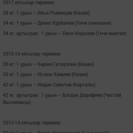
2017 елгылар төркеме:
28 кг: 1 урын – Илья Роженцев (Казан)
34 кг: 1 урын – Денис Курбанов (1нче гимназия)
34 кг. артыграк: 1 урын – Леон Морозов (1нче мәктәп)
2015-16 елгылар төркеме:
30 кг: 1 урын – Кәрим Гатауллин (Казан)
35 кг: 1 урын – Ислам Хаҗиев (Казан)
42 кг: 1 урын­ – Илдан Сабитов (Каргалы)
42 кг. артыграк: 1 урын – Богдан Дорофеев (Чистай
Выселкасы)
2013-14 елгылар төркеме:
32 кг: 1 урын – Фатех Агададашов (1нче лицей)