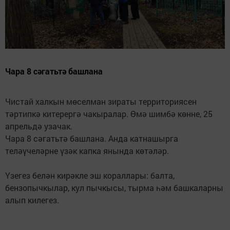
Чара 8 сәгатьтә башлана
Чистай халкын мөселман зираты территориясен
тәртипкә китерергә чакыралар. Өмә шимбә көнне, 25
апрельдә узачак.
Чара 8 сәгатьтә башлана. Анда катнашырга
теләүчеләрне үзәк капка янында көтәләр.
Үзегез белән кирәкле эш кораллары: балта,
бензопычкылар, кул пычкысы, тырма һәм башкаларны
алып килегез.