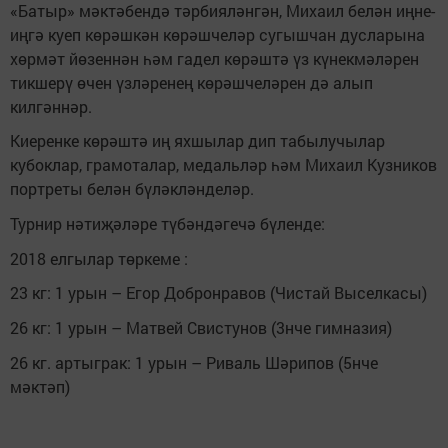
«Батыр» мәктәбендә тәрбияләнгән, Михаил белән иңне-
иңгә куеп көрәшкән көрәшчеләр сугышчан дусларына
хөрмәт йөзеннән һәм гадел көрәштә үз күнекмәләрен
тикшерү өчен үзләренең көрәшчеләрен дә алып
килгәннәр.
Киеренке көрәштә иң яхшылар дип табылучылар
кубоклар, грамоталар, медальләр һәм Михаил Кузников
портреты белән бүләкләнделәр.
Турнир нәтиҗәләре түбәндәгечә бүленде:
2018 елгылар төркеме :
23 кг: 1 урын – Егор Добронравов (Чистай Выселкасы)
26 кг: 1 урын – Матвей Свистунов (3нче гимназия)
26 кг. артыграк: 1 урын – Риваль Шәрипов (5нче
мәктәп)