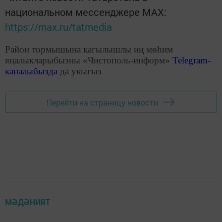
национальном мессенджере MАХ:
https://max.ru/tatmedia
Район тормышына кагылышлы иң мөһим
яңалыкларыбызны «Чистополь-информ»
Telegram
-
каналыбызда
да укыгыз
Перейти на страницу новости
МӘДӘНИЯТ