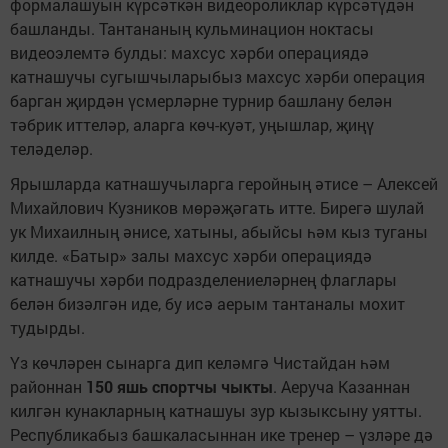
формалашуын күрсәткән видеороликлар күрсәтүдән
башланды. Тантананың кульминацион ноктасы
видеоэлемтә булды: махсус хәрби операциядә
катнашучы сугышчыларыбыз махсус хәрби операция
барган җирдән үсмерләрне турнир башлану белән
тәбрик иттеләр, аларга көч-куәт, уңышлар, җиңү
теләделәр.
Ярышларда катнашучыларга геройның әтисе – Алексей
Михайлович Кузников мөрәҗәгать итте. Бирегә шулай
ук Михаилның әнисе, хатыны, абыйсы һәм кыз туганы
килде. «Батыр» залы махсус хәрби операциядә
катнашучы хәрби подразделениеләрнең флаглары
белән бизәлгән иде, бу исә аерым тантаналы мохит
тудырды.
Үз көчләрен сынарга дип келәмгә Чистайдан һәм
районнан
150 яшь спортчы чыкты
. Аеруча Казаннан
килгән кунакларның катнашуы зур кызыксыну уятты.
Республикабыз башкаласыннан ике тренер – үзләре дә