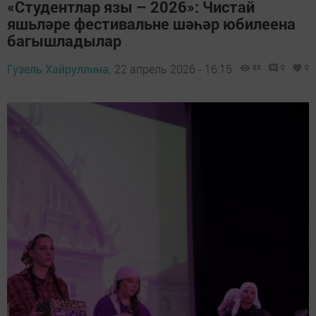
«Студентлар язы – 2026»: Чистай
яшьләре фестивальне шәһәр юбилеена
багышладылар
Гузель Хайруллина,
22 апрель 2026 - 16:15
88
0
0