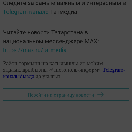
Следите за самым важным и интересным в
Telegram-канале
Татмедиа
Читайте новости Татарстана в
национальном мессенджере MАХ:
https://max.ru/tatmedia
Район тормышына кагылышлы иң мөһим
яңалыкларыбызны «Чистополь-информ»
Telegram
-
каналыбызда
да укыгыз
Перейти на страницу новости