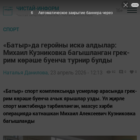
ЧИСТАЙ-ИНФОРМ
16+
4
Автоматическое закрытие баннера через
"Чистай хәбәрләре" газетасы - Чистай яңалыклары
СПОРТ
«Батыр»да геройны искә алдылар:
Михаил Кузниковка багышланган грек-
рим көрәше буенча турнир булды
Наталья Данилова,
23 апрель 2026 - 12:13
92
0
0
«Батыр» спорт комплексында үсмерләр арасында грек-
рим көрәше буенча ачык ярышлар узды. Ул җирле
спорт мәктәбендә тәрбияләнгән, махсус хәрби
операциядә катнашкан Михаил Алексеевич Кузниковка
багышланды