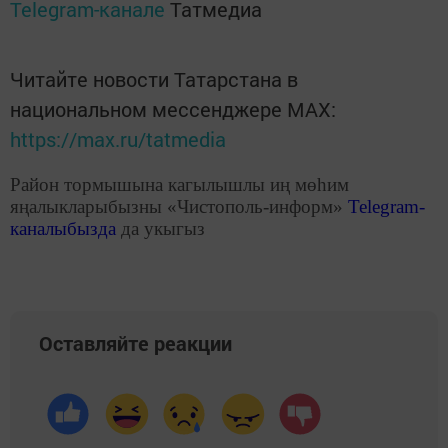
Telegram-канале
Татмедиа
Читайте новости Татарстана в
национальном мессенджере MАХ:
https://max.ru/tatmedia
Район тормышына кагылышлы иң мөһим
яңалыкларыбызны «Чистополь-информ»
Telegram
-
каналыбызда
да укыгыз
Оставляйте реакции