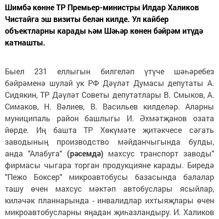
Шимбә көнне ТР Премьер-министры Илдар Халиков
Чистайга эш визиты белән килде. Ул кайбер
объектларны карады һәм Шәһәр көнен бәйрәм итүдә
катнашты.
Быел 231 еллыгын билгеләп үтүче шәһәребез
бәйрәменә шулай ук РФ Дәүләт Думасы депутаты А.
Сидякин, ТР Дәүләт Советы депутатлары В. Смыков, А.
Симаков, Н. Вәлиев, В. Васильев килделәр. Аларны
муниципаль район башлыгы И. Әхмәтҗанов озата
йөрде. Иң башта ТР Хөкүмәте җитәкчесе сәгать
заводының производство мәйданчыгында булды,
анда "Алабуга"
(рәсемдә)
махсус транспорт заводы"
фирмасы чыгара торган продукцияне карады. Биредә
"Пежо Боксер" микроавтобусы базасында балалар
ташу өчен махсус мәктәп автобуслары ясыйлар,
киләчәк планнарында - инвалидлар ихтыяҗлары өчен
микроавтобусларны яңадан җиһазландыру. И. Халиков