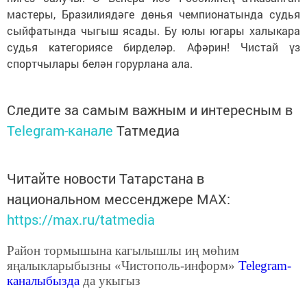
мастеры, Бразилиядәге дөнья чемпионатында судья
сыйфатында чыгыш ясады. Бу юлы югары халыкара
судья категориясе бирделәр. Афәрин! Чистай үз
спортчылары белән горурлана ала.
Следите за самым важным и интересным в
Telegram-канале
Татмедиа
Читайте новости Татарстана в
национальном мессенджере MАХ:
https://max.ru/tatmedia
Район тормышына кагылышлы иң мөһим
яңалыкларыбызны «Чистополь-информ»
Telegram
-
каналыбызда
да укыгыз