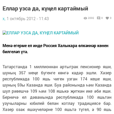
Еллар узса да, күңел картаймый
х,
1 октябрь 2012 - 11:43
2032
0
0
Менә егерме ел инде Россия Халыкара өлкәннәр көнен
билгеләп үтә.
Татарстанда 1 миллионнан артыграк пенсионер яши,
шуның 357 меңе бүгенге көнгә кадәр эшли. Хәзер
республикада 100 яшь чиген узган 174 кеше яши,
шуның 59ы Казанда яши. Буа районында һәм Казанда
шул рәвешчә 109 һәм 108 яшькә җиткән ике әби яши.
Берничә ел дәвамында республикада 100 яшьтән
узучыларны юбилей белән котлау традициясе бар.
Хәзер озак яшәүчеләрне 100 яшьтә түгел, ә 90 яшь