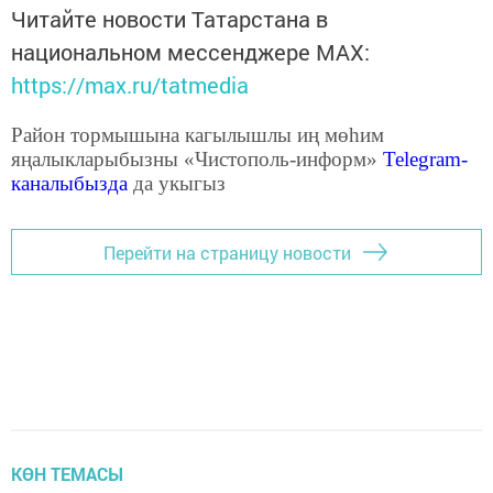
Читайте новости Татарстана в
национальном мессенджере MАХ:
https://max.ru/tatmedia
Район тормышына кагылышлы иң мөһим
яңалыкларыбызны «Чистополь-информ»
Telegram
-
каналыбызда
да укыгыз
Перейти на страницу новости
КӨН ТЕМАСЫ