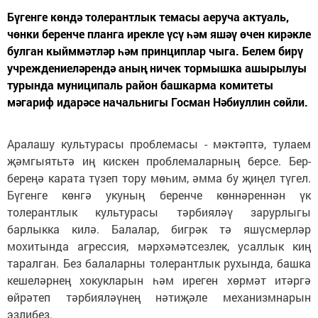
Бүгенге көндә толерантлык темасы аеруча актуаль,
чөнки беренче планга ирекле үсү һәм яшәү өчен кирәкле
булган кыйммәтләр һәм принциплар чыга. Белем бирү
учреждениеләрендә аның ничек тормышка ашырылуы
турында муниципаль район башкарма комитеты
мәгариф идарәсе начальнигы Госман Нәбиуллин сөйли.
Аралашу культурасы проб­лемасы - мәктәптә, тулаем
җәмгыятьтә иң кискен проблемаларның берсе. Бер-
береңә карата түзеп тору мөһим, әмма бу җиңел түгел.
Бүгенге көнгә укуның беренче көннәреннән үк
толерантлык культурасы тәрбияләү зарурлыгы
барлыкка килә. Балалар, бигрәк тә яшүсмерләр
мохитында агрессия, мәрхәмәтсезлек, усаллык киң
таралган. Без балаларны толерантлык рухында, башка
кешеләрнең хокукларын һәм иреген хөрмәт итәргә
өйрәтеп тәрбияләүнең нәтиҗәле механизмнарын
эзлибез.