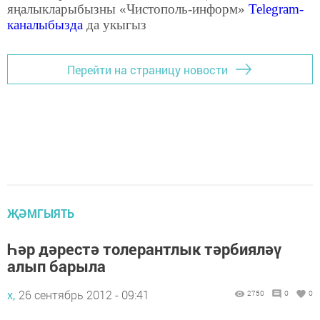
яңалыкларыбызны «Чистополь-информ»
Telegram
-
каналыбызда
да укыгыз
Перейти на страницу новости
ҖӘМГЫЯТЬ
Һәр дәрестә толерантлык тәрбияләү
алып барыла
х,
26 сентябрь 2012 - 09:41
2750
0
0