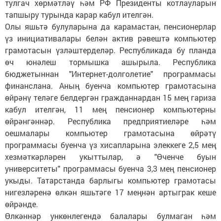
тулгач хөрмәтләү һәм РФ Президенты котлауларын
тапшыру турында карар кабул ителгән.
Олы яшьтә булуларына да карамастан, пенсионерлар
үз инициативалары белән актив рәвештә компьютер
грамотасын үзләштерделәр. Респуб­ликада бу планда
өч юнәлеш тормышка ашырыла. Респуб­лика
бюджетыннан "Интернет-долголетие" программасы
финанслана. Аның буенча компьютер грамотасына
өйрәнү теләге белдергән гражданнардан 15 мең гариза
кабул ителгән, 11 мең пенсионер компьютерны
өйрәнгәннәр. Республика предприятиеләре һәм
оешмалары компьютер грамотасына өйрәтү
программасы буенча үз хисапларына элеккеге 2,5 мең
хезмәткәрләрен укыттылар, ә "Өченче буын
университеты" программасы буенча 3,3 мең пенсионер
укыды. Татарстанда барлыгы компьютер грамотасы
нигезләренә өлкән яшьтәге 17 меңнән артыграк кеше
өйрәнде.
Өлкәннәр ункөнлегендә балалары булмаган һәм