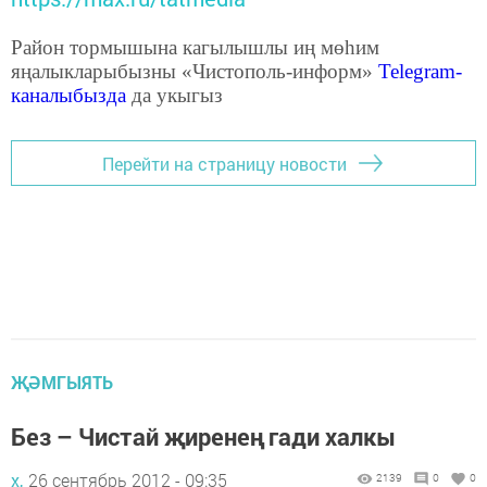
Район тормышына кагылышлы иң мөһим
яңалыкларыбызны «Чистополь-информ»
Telegram
-
каналыбызда
да укыгыз
Перейти на страницу новости
ҖӘМГЫЯТЬ
Без – Чистай җиренең гади халкы
х,
26 сентябрь 2012 - 09:35
2139
0
0