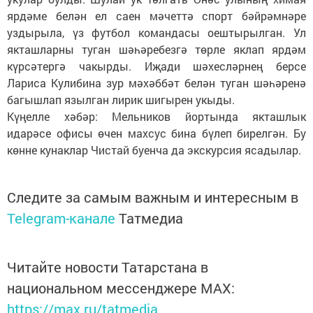
ярдәме белән ел саен мәчеттә спорт бәйрәмнәре
уздырыла, үз футбол командасы оештырылган. Ул
якташларны туган шәһәребезгә төрле яклап ярдәм
күрсәтергә чакырды. Иҗади шәхесләрнең берсе
Лариса Кулибина зур мәхәббәт белән туган шәһәренә
багышлап язылган лирик шигырен укыды.
Күңелле хәбәр: Мельников йортында якташлык
идарәсе офисы өчен махсус бина бүлеп бирелгән. Бу
көнне кунаклар Чистай буенча да экскурсия ясадылар.
Следите за самым важным и интересным в
Telegram-канале
Татмедиа
Читайте новости Татарстана в
национальном мессенджере MАХ:
https://max.ru/tatmedia