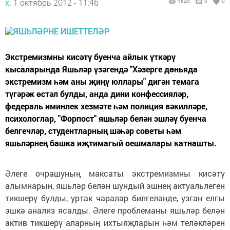
х,
1 октябрь 2012 - 11:46
1645
0
0
Экстремизмны кисәтү буенча айлык үткәрү
кысаларында Яшьләр үзәгендә "Хәзерге дөньяда
экстремизм һәм аны җиңү юллары" дигән темага
түгәрәк өстәл булды, анда дини конфессияләр,
федераль иминлек хезмәте һәм полиция вәкилләре,
психологлар, "Форпост" яшьләр белән эшләү буенча
белгечләр, студентларның шәһәр советы һәм
яшьләрнең башка иҗтимагый оешмалары катнашты.
Әлеге очрашуның максаты экстремизмны кисәтү
алымнарын, яшьләр белән шундый эшнең актуальлеген
тикшерү булды, уртак чаралар билгеләнде, узган елгы
эшкә анализ ясалды. Әлеге проблеманы яшьләр белән
актив тикшерү аларның ихтыяҗларын һәм теләкләрен