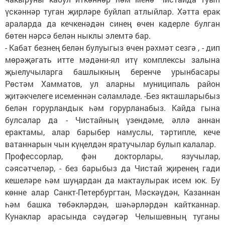
үскәннәр туган җирләре буйлап атлыйлар. Хәтта ерак
араларда да кечкенәдән синең өчен кадерле булган
бөтен нәрсә белән ныклы элемтә бар.
- Кабат безнең белән булуыгыз өчен рәхмәт сезгә , - дип
мөрәҗәгать итте мәдәни-ял итү комплексы залына
җыелучыларга башлыкның беренче урынбасары
Рөстәм Хамматов, ул аларны муниципаль район
җитәкчелеге исеменнән сәламләде. -Без якташларыбыз
белән горурландык һәм горурланабыз. Кайда гына
булсалар да - Чистайның үзендәме, әллә аннан
ерактамы, алар барыбер намуслы, тәртипле, кече
ватаннарын чын күңелдән яратучылар булып калалар.
Профессорлар, фән докторлары, язучылар,
сәясәтчеләр, - без барыбыз да Чистай җиренең гади
кешеләре һәм шуңардан да мактаулырак исем юк. Бу
көнне алар Санкт-Петербургтан, Мәскәүдән, Казаннан
һәм башка төбәкләрдән, шәһәрләрдән кайтканнар.
Кунаклар арасында сәүдәгәр Челышевның туганы