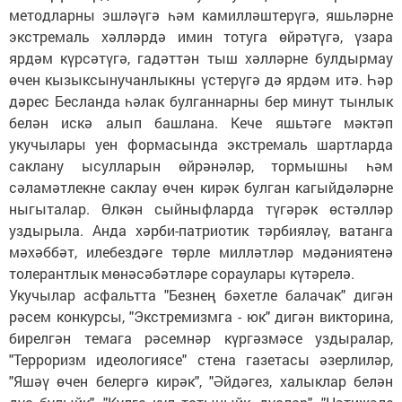
методларны эшләүгә һәм камилләштерүгә, яшьләрне
экстремаль хәлләрдә имин тотуга өйрәтүгә, үзара
ярдәм күрсәтүгә, гадәттән тыш хәлләрне булдырмау
өчен кызыксынучанлыкны үстерүгә дә ярдәм итә. Һәр
дәрес Бесланда һәлак булганнарны бер минут тынлык
белән искә алып башлана. Кече яшьтәге мәктәп
укучылары уен формасында экстремаль шартларда
саклану ысулларын өйрәнәләр, тормышны һәм
сәламәтлекне саклау өчен кирәк булган кагыйдәләрне
ныгыталар. Өлкән сыйныфларда түгәрәк өстәлләр
уздырыла. Анда хәрби-патриотик тәрбияләү, ватанга
мәхәббәт, илебездәге төрле милләтләр мәдәниятенә
толерантлык мөнәсәбәтләре сораулары күтәрелә.
Укучылар асфальтта "Безнең бәхетле балачак" дигән
рәсем конкурсы, "Экстремизмга - юк" дигән викторина,
бирелгән темага рәсемнәр күргәзмәсе уздыралар,
"Терроризм идеологиясе" стена газетасы әзерлиләр,
"Яшәү өчен белергә кирәк", "Әйдәгез, халыклар белән