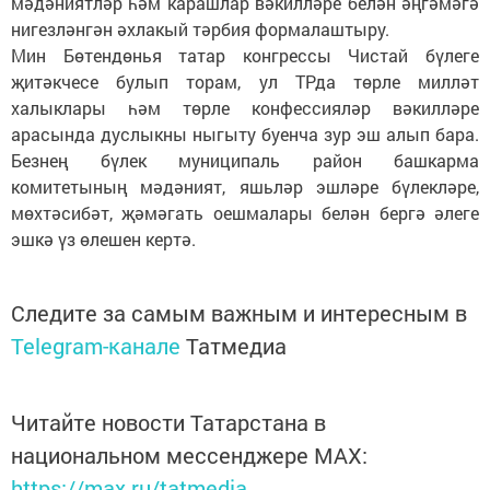
мәдәниятләр һәм карашлар вәкилләре белән әңгәмәгә
нигезләнгән әхлакый тәрбия формалаштыру.
Мин Бөтендөнья татар конгрессы Чистай бүлеге
җитәкчесе булып торам, ул ТРда төрле милләт
халыклары һәм төрле конфессияләр вәкилләре
арасында дуслыкны ныгыту буенча зур эш алып бара.
Безнең бүлек муниципаль район башкарма
комитетының мәдәният, яшьләр эшләре бүлекләре,
мөхтәсибәт, җәмәгать оешмалары белән бергә әлеге
эшкә үз өлешен кертә.
Следите за самым важным и интересным в
Telegram-канале
Татмедиа
Читайте новости Татарстана в
национальном мессенджере MАХ:
https://max.ru/tatmedia