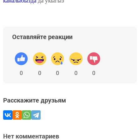
каналыбызда
да укыгыз
Оставляйте реакции
0
0
0
0
0
Расскажите друзьям
Нет комментариев