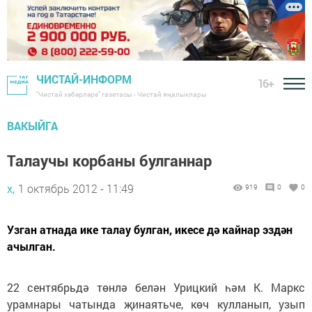
ЧИСТАЙ-ИНФОРМ
16+
"Чистай хәбәрләре" газетасы - Чистай яңалыклары
ВАКЫЙГА
Талаучы корбаны булганнар
х,
1 октябрь 2012 - 11:49
919
0
0
Узган атнада ике талау булган, икесе дә кайнар эздән
ачылган.
22 сентябрьдә төнлә белән Урицкий һәм К. Маркс
урамнары чатында җинаятьче, көч кулланып, узып