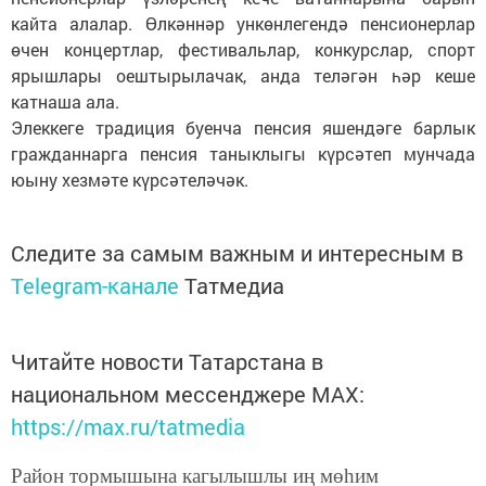
кайта алалар. Өлкәннәр ункөнлегендә пенсионерлар
өчен концертлар, фестивальлар, конкурслар, спорт
ярышлары оештырылачак, анда теләгән һәр кеше
катнаша ала.
Элеккеге традиция буенча пенсия яшендәге барлык
гражданнарга пенсия таныклыгы күрсәтеп мунчада
юыну хезмәте күрсәтеләчәк.
Следите за самым важным и интересным в
Telegram-канале
Татмедиа
Читайте новости Татарстана в
национальном мессенджере MАХ:
https://max.ru/tatmedia
Район тормышына кагылышлы иң мөһим