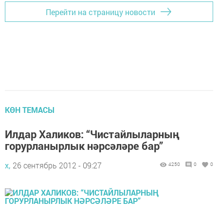
Перейти на страницу новости
КӨН ТЕМАСЫ
Илдар Халиков: “Чистайлыларның
горурланырлык нәрсәләре бар”
х,
26 сентябрь 2012 - 09:27
4250
0
0