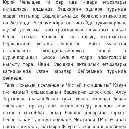
Юрий Челышев та бар иде. Идарә әгъзалары
якташлары алдында башкарган эшләре турында
җавап тоттылар. Башлангычы да, билгеле нәтиҗәләре
дә бар инде. Беренче чиратта Чистайда туучыларның,
шулай ук хезмәт һәм гражданлык эшчәнлеге шәһәр
белән тыгыз бәйләнгән затларның иҗтимагый
берләшмәсе уставы эшләнгән. Аның максаты
якташларны координацияләүгә карый, ә
бурычларының берсе булып үзара элемтәләрне
ныгыту тора. Иван Клюшкин якташлык әгъзалары
катнашында узган чаралар, бәйрәмнәр турында
сөйләде.
"Гаяз Исхакый исемендәге Чис­тай якташлыгы" Казан
иҗтимагый оешмасының башкарма директоры Алсу
Тарханова шәһәребездә туып үскән кешеләр белән
элемтәне торгызу һәм камилләштерү юллары, кече
ватанга мәхәббәт, аның башлангычларына хөрмәт
белән карау турында сөйләде. Чистайда ТР язучылар
союзы әгъзасы, шагыйрә Флера Тарханованың юбилей