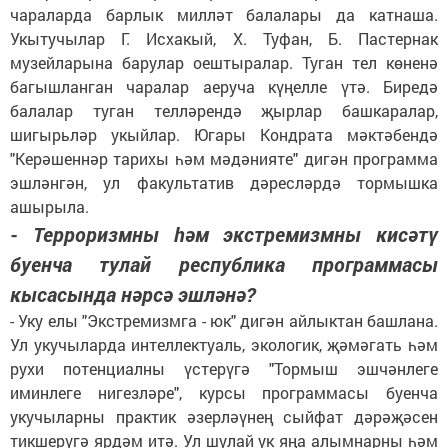
чараларда барлык милләт балалары да катнаша.
Укытучылар Г. Исхакый, Х. Туфан, Б. Пастернак
музейларына барулар оештыралар. Туган тел көненә
багышланган чаралар аеруча күңелле үтә. Биредә
балалар туган телләрендә җырлар башкаралар,
шигырьләр укыйлар. Югары Кондрата мәктәбендә
"Керәшеннәр тарихы һәм мәдәнияте" дигән программа
эшләнгән, ул факультатив дәресләрдә тормышка
ашырыла.
- Терроризмны һәм экстремизмны кисәтү
буенча тулай республика программасы
кысасында нәрсә эшләнә?
- Уку елы "Экстремизмга - юк" дигән айлыктан башлана.
Ул укучыларда интеллектуаль, экологик, җәмәгать һәм
рухи потенциалны үстерүгә "Тормыш эшчәнлеге
иминлеге нигезләре", курсы программасы буенча
укучыларны практик әзерләүнең сыйфат дәрәҗәсен
тикшерүгә ярдәм итә. Ул шулай ук яңа алымнарны һәм