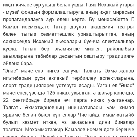
иҗат кичәсе зур уңыш белән узды. Гаяз Исхакый утары
- музей фондын формалаштыруга, аның иҗат мирасын
пропагандалауга зур өлеш кертә. Бу мөнәсәбәттә Г.
Камал исемендәге Татар дәүләт академия театры
белән тыгыз хезмәттәшлек урнаштырылган, аның
сәхнәсендә Исхакый пьесалары буенча спектакльләр
куела. Тагын бер әһәмиятле мизгел: районыбыз
авылларына табиблар десантын оештыру традициягә
әйләнә бара.
"Әнәс" мәчетенә нигез салучы Тәлгать Әхмәтҗанов
игътибарын рухи әхлакый тәрбияләү аспектларына,
спорт традицияләрен үстерүгә ясады. Узган ел "Әнәс"
мәчетенең үзендә 126 никах укылган, ә шәһәр көнендә,
22 сентябрьдә биредә өч парга никах укыганнар.
Тәлгать Әхмәтҗановның инициативасы һәм химая
ярдәме белән быел күп еллар Чистайда имам-хатыйб
булып хезмәт иткән, үз акчасына дини биналар
төзеткән Мөхәммәтзакир Камалов исемендәге беренче
укулар булды. Шулай ук Тәлгать Әнәс улының химая