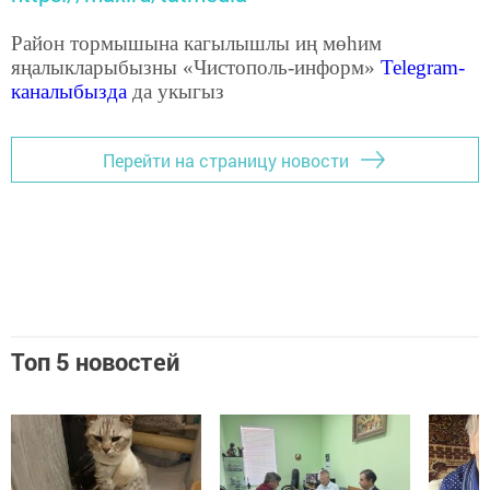
Район тормышына кагылышлы иң мөһим
яңалыкларыбызны «Чистополь-информ»
Telegram
-
каналыбызда
да укыгыз
Перейти на страницу новости
Топ 5 новостей