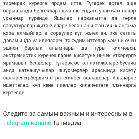
тирәнрәк күрергә ярдәм итте. Түгәрәк өстәл эше
барышында белгечләр эшчәнлегендәге уңай һәм начар
урыннар күренде. Яшьләр һәрвакытта да төрле
структуралар җитәкчеләре белән ачыктан-ачык әңгәмә
кора алмыйлар, ә сораулар күп җыелган, ике сәгать
дәвамында үз идеяләрен тәкъдим иттеләр һәм ни өчен
эшнең барлык алымнары да туры килмәвен,
экстремис­тик күренешләрне кисәтүне ничек үткәрергә
ярамавын белделәр. Түгәрәк өстәл нәтиҗәләре буенча
анда катнашучылар яшүсмерләр арасында кисәтү
эшләренең бердәм стратегиясен эшләделәр. Яшьләрне
ишеттеләр, күп кенә идеяләр киләчәктәге планнарга
кертелде.
Следите за самым важным и интересным в
Telegram-канале
Татмедиа