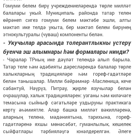
Гомуми белем бирү учреждениеләрендә төрле милләт
балалары укый. Муниципаль районда татар телен
өйрәнеп сигез гомуми белем мәктәбе эшли, алты
мәктәп ике телдә укыта, бер мәктәп белем бирүнең
этнокультуралы (чуваш) компоненты белән.
- Укучылар арасында толерантлыкны үстерү
буенча эш алымнары һәм формалары нинди?
- Чаралар ТРның ике дәүләт телендә алып барыла.
Татар теле һәм әдәбияты дәресләрендә балалар төрле
халыкларның традицияләре һәм гореф-гадәтләре
белән танышалар. Милли бәйрәмнәр -Масленица, кече
сабантуй, Нәүрүз, Питрау, җирле язучылар белән
очрашулар, халык традицияләрен: узганы һәм киләчәге
темасына сыйныф сәгатьләре уздыруны практикага
кертү әһәмиятле. Алар башка милләт вәкилләренә,
аларның теленә, мәдәниятына, тарихына, гореф-
гадәтләренә яхшы мөнәсәбәт, гуманлылык, кешелек
сыйфатлары тәрбияләүгә юнәлдерелгән. Әлеге