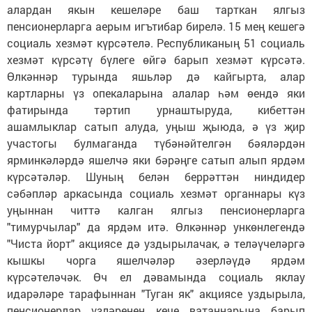
алардан якын кешеләре баш тарткан ялгыз
пенсионерларга аерым игътибар бирелә. 15 мең кешегә
социаль хезмәт күрсәтелә. Республиканың 51 социаль
хезмәт күрсәтү бүлеге өйгә барып хезмәт күрсәтә.
Өлкәннәр турында яшьләр дә кайгырта, алар
картларны үз опекаларына алалар һәм өендә яки
фатирында тәртип урнаштыруда, кибеттән
ашамлыклар сатып алуда, уңыш җыюда, ә үз җир
участогы булмаганда түбәнәйтелгән бәяләрдән
ярминкәләрдә яшелчә яки бәрәңге сатып алып ярдәм
күрсәтәләр. Шуның белән беррәттән ниндидер
сәбәпләр аркасында социаль хезмәт органнары күз
уңыннан читтә калган ялгыз пенсионерларга
"тимурчылар" да ярдәм итә. Өлкәннәр ункөнлегендә
"Чиста йорт" акциясе дә уздырылачак, ә теләүчеләргә
кышкы чорга яшелчәләр әзерләүдә ярдәм
күрсәтеләчәк. Өч ел дәвамында социаль яклау
идарәләре тарафыннан "Туган як" акциясе уздырыла,
пенсионерлар үзләренең кече ватаннарына барып