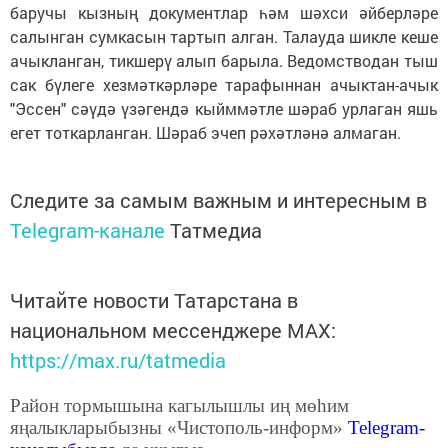
баручы кызның документлар һәм шәхси әйберләре
салынган сумкасын тартып алган. Талауда шикле кеше
ачыкланган, тикшерү алып барыла. Ведомстводан тыш
сак бүлеге хезмәткәрләре тарафыннан ачыктан-ачык
"Эссен" сәүдә үзәгендә кыйммәтле шәраб урлаган яшь
егет тоткарланган. Шәраб эчеп рәхәтләнә алмаган.
Следите за самым важным и интересным в
Telegram-канале
Татмедиа
Читайте новости Татарстана в
национальном мессенджере MАХ:
https://max.ru/tatmedia
Район тормышына кагылышлы иң мөһим
яңалыкларыбызны «Чистополь-информ»
Telegram
-