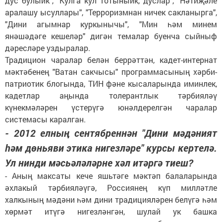
дус булыйк", "Кулга кул тотыныйк, дуслар", "Нәтиҗәле
аралашу ысуллары", "Терроризмнан ничек сакланырга",
"Дини агымнар куркынычы", "Мин һәм минем
янәшәдәге кешеләр" дигән темалар буенча сыйныф
дәресләре уздыралар.
Традицион чаралар белән беррәттән, кадет-интернат
мәктәбенең "Ватан сакчысы" программасының хәрби-
патриотик блогында, ТИН фәне кысаларында иминлек,
кадетлар аңында толерантлык тәрбияләү
күнекмәләрен үстерүгә юнәлдерелгән чаралар
системасы каралган.
- 2012 елның сентябреннән "Дини мәдәният
һәм дөньяви этика нигезләре" курсы кертелә.
Ул нинди мәсьәләләрне хәл итәргә тиеш?
- Аның максаты кече яшьтәге мәктәп балаларында
әхлакый тәрбияләүгә, Россиянең күп милләтле
халкының мәдәни һәм дини традицияләрен белүгә һәм
хөрмәт итүгә нигезләнгән, шулай ук башка