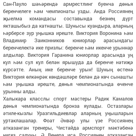
Сан-Пауло шәһәрендә армрестлинг буенча дөнья
беренчелеге һәм чемпионаты узды. Анда Россиянең
җыелма командасы составында безнең дүрт
якташыбыз да катнашты. Шунысы куандыра, аларның
һәрберсе зур уңышка иреште. Виктория Воронина һәм
Владимир Заиконников юниорлар арасындагы
беренчелектә ике призлы: беренче һәм икенче урыннар
алдылар. Виктория Гаранина юниорлар арасында уң
кул һәм сул кул белән ярышуда да беренче нәтиҗә
күрсәтте. Аның ике беренче урын! Шуның өстенә
Виктория өлкәнрәк көндәшләре белән дә көч сынашты
һәм уңышка иреште, дөнья чемпионатында өченче
урынны алды.
Халыкара класслы спорт мастеры Радик Камалов
дөнья чемпионатында бронза яулады. Остазлары
әтиле-кызлы Уразгильдиевлар аларның уңышларын
уртаклашалар. Фоат Әнвәр улы үзе Россиянең
атказанган тренеры, Чистайда армспорт мәктәбенә
нигез салучы. Ә Венера исә Россиянең атказанган