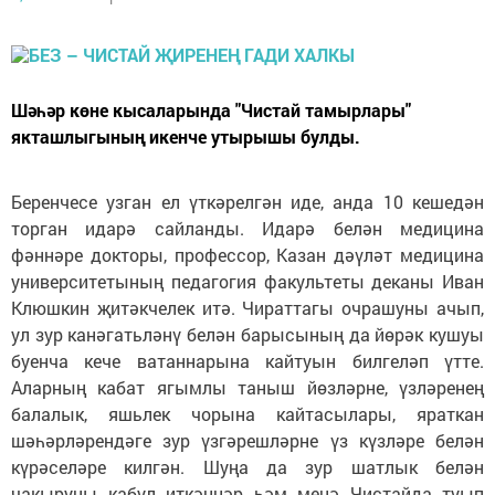
Шәһәр көне кысаларында "Чистай тамырлары"
якташлыгының икенче утырышы булды.
Беренчесе узган ел үткәрелгән иде, анда 10 кешедән
торган идарә сайланды. Идарә белән медицина
фәннәре докторы, профессор, Казан дәүләт медицина
университетының педагогия факультеты деканы Иван
Клюшкин җитәкчелек итә. Чираттагы очрашуны ачып,
ул зур канәгатьләнү белән барысының да йөрәк кушуы
буенча кече ватаннарына кайтуын билгеләп үтте.
Аларның кабат ягымлы таныш йөзләрне, үзләренең
балалык, яшьлек чорына кайтасылары, яраткан
шәһәрләрендәге зур үзгәрешләрне үз күзләре белән
күрәселәре килгән. Шуңа да зур шатлык белән
чакыруны кабул иткәннәр һәм менә Чистайда туып