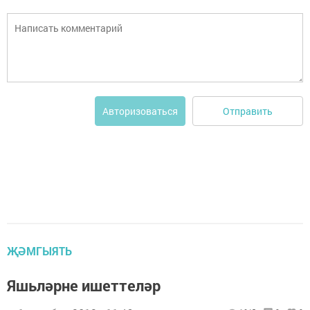
Отправить
Авторизоваться
ҖӘМГЫЯТЬ
Яшьләрне ишеттеләр