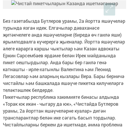
Без газетабызда Бутлеров урамы, 2а йортта яшәүчеләр
турында язган идек. Елгачылар дәваханәсе
җитәкчелеге анда яшәүчеләрне (биредә өч гаилә яши)
ярымподвалга күчерергә җыеналар. Йортта яшәүчеләр
әлеге карарга каршы чыктылар һәм Казан адвокаты
Еркин Сарсембаев ярдәме белән Ирек мәйданында
пикет оештырдылар. Анда бары бер гаилә генә
катнашты - ирле-хатынлы Валентина һәм Леонид
Легасовлар һәм аларның кызлары Вера. Бары берничә
чистайлы һәм башкалада яшәүче пикетка килүчеләргә
теләктәшлек белдерде.
Пикетчылар республика хакимияте бинасы алдында
«Торак юк икән - чыгару да юк», «Чистайда Бутлеров
урамы, 2а йорттан яшәүчеләрне куалар» дигән
транспарантлар белән ике сәгать басып тордылар.
Чистайлыларны беркем дә ишетмәде, әмма проблема