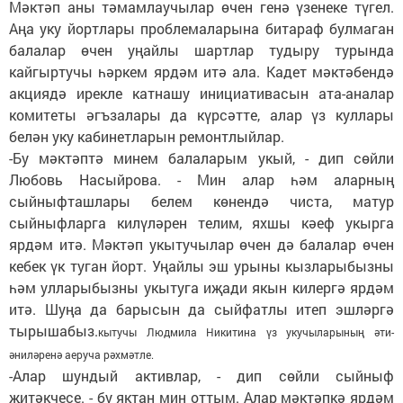
Мәктәп аны тәмамлаучылар өчен генә үзенеке түгел.
Аңа уку йортлары проблемаларына битараф булмаган
балалар өчен уңайлы шартлар тудыру турында
кайгыртучы һәркем ярдәм итә ала. Кадет мәктәбендә
акциядә ирек­ле катнашу инициативасын ата-аналар
комитеты әгъзалары да күрсәтте, алар үз куллары
белән уку кабинетларын ремонтлыйлар.
-Бу мәктәптә минем балаларым укый, - дип сөйли
Любовь Насыйрова. - Мин алар һәм аларның
сыйныфташлары белем көнендә чиста, матур
сыйныфларга килүләрен телим, яхшы кәеф укырга
ярдәм итә. Мәктәп укытучылар өчен дә балалар өчен
кебек үк туган йорт. Уңайлы эш урыны кызларыбызны
һәм улларыбызны укытуга иҗади якын килергә ярдәм
итә. Шуңа да барысын да сыйфатлы итеп эшләргә
тырышабыз.
кытучы Людмила Никитина үз укучыларының әти-
әниләренә аеруча рәхмәтле.
-Алар шундый активлар, - дип сөйли сыйныф
җитәкчесе. - бу яктан мин оттым. Алар мәктәпкә ярдәм