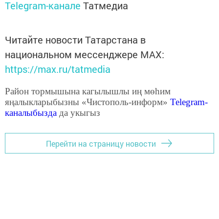
Telegram-канале
Татмедиа
Читайте новости Татарстана в
национальном мессенджере MАХ:
https://max.ru/tatmedia
Район тормышына кагылышлы иң мөһим
яңалыкларыбызны «Чистополь-информ»
Telegram
-
каналыбызда
да укыгыз
Перейти на страницу новости