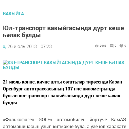
ВАКЫЙГА
Юл-транспорт вакыйгасында дүрт кеше
һәлак булды
х,
26 июль 2013 - 07:23
2666
0
0
21 июль көнне, кичке алты сәгатьләр тирәсендә Казан-
Оренбург автотрассасының 137 нче километрында
булган юл-транспорт вакыйгасында дүрт кеше һәлак
булды.
«Фольксфаген GOLF» автомобилен йөртүче КамАЗ
автомашинасын узып китмәкче була, ә үзе юл хәрәкәте