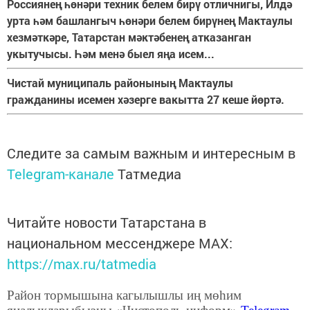
Россиянең һөнәри техник белем бирү отличнигы, Илдә
урта һәм башлангыч һөнәри белем бирүнең Мактаулы
хезмәткәре, Татарстан мәктәбенең атказанган
укытучысы. Һәм менә быел яңа исем...
Чистай муниципаль районының Мактаулы
гражданины исемен хәзерге вакытта 27 кеше йөртә.
Следите за самым важным и интересным в
Telegram-канале
Татмедиа
Читайте новости Татарстана в
национальном мессенджере MАХ:
https://max.ru/tatmedia
Район тормышына кагылышлы иң мөһим