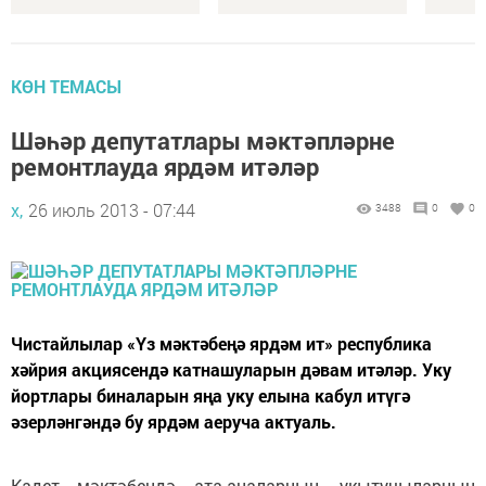
КӨН ТЕМАСЫ
Шәһәр депутатлары мәктәпләрне
ремонтлауда ярдәм итәләр
х,
26 июль 2013 - 07:44
3488
0
0
Чистайлылар «Үз мәктәбеңә ярдәм ит» республика
хәйрия акциясендә катнашуларын дәвам итәләр. Уку
йортлары биналарын яңа уку елына кабул итүгә
әзерләнгәндә бу ярдәм аеруча актуаль.
Кадет мәктәбендә ата-аналарның, укытучыларның