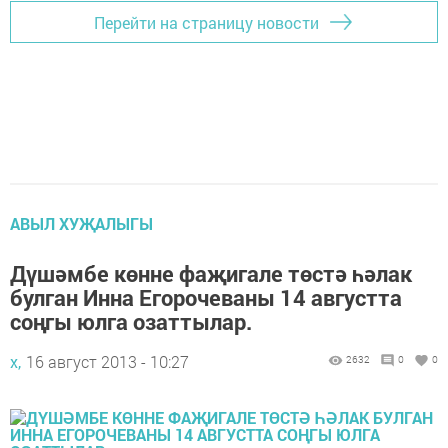
Перейти на страницу новости
АВЫЛ ХУҖАЛЫГЫ
Дүшәмбе көнне фаҗигале төстә һәлак
булган Инна Егорочеваны 14 августта
соңгы юлга озаттылар.
х,
16 август 2013 - 10:27
2632
0
0