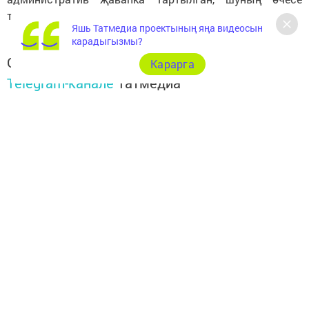
тизлекне арттырган өчен.
Яшь Татмедиа проектының яңа видеосын
карадыгызмы?
Следите за самым важным и интересным в
Карарга
Telegram-канале
Татмедиа
Читайте новости Татарстана в
национальном мессенджере MАХ:
https://max.ru/tatmedia
Район тормышына кагылышлы иң мөһим
яңалыкларыбызны «Чистополь-информ»
Telegram
-
каналыбызда
да укыгыз
Перейти на страницу новости