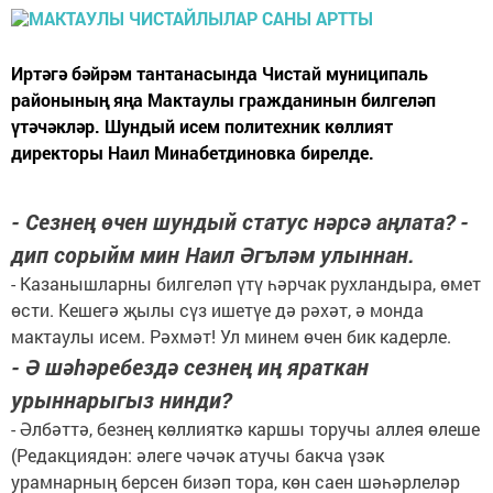
Иртәгә бәйрәм тантанасында Чистай муниципаль
районының яңа Мактаулы гражданинын билгеләп
үтәчәкләр. Шундый исем политехник көллият
директоры Наил Минабетдиновка бирелде.
- Сезнең өчен шундый статус нәрсә аңлата? -
дип сорыйм мин Наил Әгъләм улыннан.
- Казанышларны билгеләп үтү һәрчак рухландыра, өмет
өсти. Кешегә җылы сүз ишетүе дә рәхәт, ә монда
мактаулы исем. Рәхмәт! Ул минем өчен бик кадерле.
- Ә шәһәребездә сезнең иң яраткан
урыннарыгыз нинди?
- Әлбәттә, безнең көллияткә каршы торучы аллея өлеше
(Редакциядән: әлеге чәчәк атучы бакча үзәк
урамнарның берсен бизәп тора, көн саен шәһәрлеләр