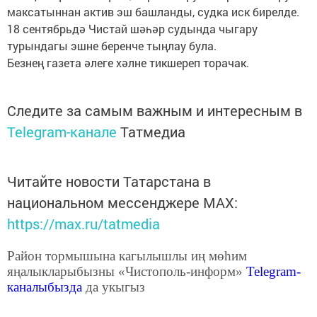
максатыннан актив эш башланды, судка иск бирелде.
18 сентябрьдә Чистай шәһәр судында чыгару
турындагы эшне беренче тыңлау була.
Безнең газета әлеге хәлне тикшереп торачак.
Следите за самым важным и интересным в
Telegram-канале
Татмедиа
Читайте новости Татарстана в
национальном мессенджере MАХ:
https://max.ru/tatmedia
Район тормышына кагылышлы иң мөһим
яңалыкларыбызны «Чистополь-информ»
Telegram
-
каналыбызда
да укыгыз