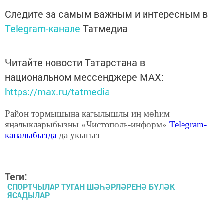
Следите за самым важным и интересным в
Telegram-канале
Татмедиа
Читайте новости Татарстана в
национальном мессенджере MАХ:
https://max.ru/tatmedia
Район тормышына кагылышлы иң мөһим
яңалыкларыбызны «Чистополь-информ»
Telegram
-
каналыбызда
да укыгыз
Теги:
СПОРТЧЫЛАР ТУГАН ШӘҺӘРЛӘРЕНӘ БҮЛӘК
ЯСАДЫЛАР