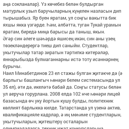
аңа сокланалар). Үз көчебез белән булдырган
матурлык узып баручыларның күңелен назласын дип
тырышабыз. Яр буен яратам, ул соңгы вакытта бик
яхшы якка үзгәрде. Һәм, әлбәттә, туган Тукай урамын
яратам, биредә миңа барысы да таныш, якын.
Әгәр син әлеге шәһәрдә яшисең икән, син аны үзең
төзекләндерергә тиеш дип саныйм. Студентлар,
укытучылар татар зиратын тәртипкә китерәләр,
яннарыбызда булмаганнарны истә тоту исәннәрнең
бурычы.
Наил Минабетдинов 23 ел стажы булган җитәкче дә (ә
барлыгы башлангыч һөнәри белем системасында ул
35 ел), әти дә, икеләтә бабай да. Соңгы статусы белән
ул аеруча горурлана. 2008 елда 102 нче һөнәри лицей
базасында өч уку йортын кушу булды, политехник
көллият барлыкка килде. Татарстанда ул үзенә актив,
квалификацияле кадрлар, ә иң мөһиме студентларын,
укытучыларын, җитештерү осталарын
олимпиадаларга, техник иҗат конкурсларына,