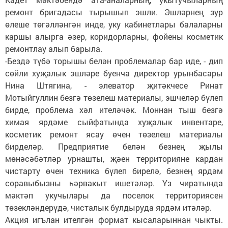
ремонт бригадасы тырышып эшли. Эшләрнең зур
өлеше төгәлләнгән инде, уку кабинетлары балаларны
каршы алырга әзер, коридорларны, фойены косметик
ремонтлау алып барыла.
-Бездә түбә торышы белән проблемалар бар иде, - дип
сөйли хуҗалык эшләре буенча директор урынбасары
Нина Штягина, - элеватор җитәкчесе Ринат
Мотыйгуллин безгә төзелеш материалы, эшчеләр бүлеп
бирде, проблема хәл ителәчәк. Моннан тыш безгә
химая ярдәме сыйфатында хуҗалык инвентаре,
косметик ремонт ясау өчен төзелеш материалы
бирделәр. Предприятие белән безнең җылы
мөнәсәбәтләр урнашты, җәен территорияне кардан
чистарту өчен техника бүлеп бирелә, безнең ярдәм
соравыбызны һәрвакыт ишетәләр. Үз чиратында
мәктәп укучылары да поселок территориясен
төзекләндерүдә, чисталык булдыруда ярдәм итәләр.
Акция игълан ителгән формат кысаларыннан чыкты.