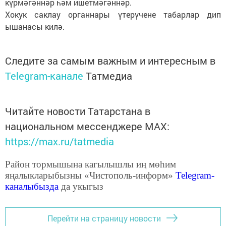
күрмәгәннәр һәм ишетмәгәннәр.
Хокук саклау органнары үтерүчене табарлар дип
ышанасы килә.
Следите за самым важным и интересным в
Telegram-канале
Татмедиа
Читайте новости Татарстана в
национальном мессенджере MАХ:
https://max.ru/tatmedia
Район тормышына кагылышлы иң мөһим
яңалыкларыбызны «Чистополь-информ»
Telegram
-
каналыбызда
да укыгыз
Перейти на страницу новости