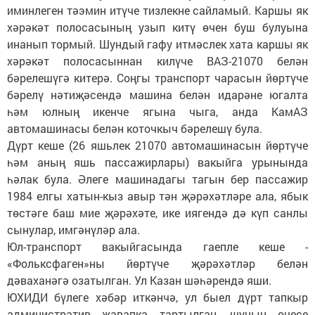
иминлеген тәэмин итүче тизлекне сайламый. Каршы як
хәрәкәт полосасының узып китү өчен буш булуына
инанып тормый. Шундый гафу итмәслек хата каршы як
хәрәкәт полосасыннан килүче ВАЗ-21070 белән
бәрелешүгә китерә. Соңгы транспорт чарасын йөртүче
бәрелү нәтиҗәсендә машина белән идарәне югалта
һәм юлның икенче ягына чыга, анда КамАЗ
автомашинасы белән коточкыч бәрелешү була.
Дүрт кеше (26 яшьлек 21070 автомашинасын йөртүче
һәм аның яшь пассажирлары) вакыйга урынында
һәлак була. Әлеге машинадагы тагын бер пассажир
1984 елгы хатын-кыз авыр тән җәрәхәтләре ала, ябык
төстәге баш мие җәрәхәте, ике иягендә дә күп санлы
сынулар, имгәнүләр ала.
Юл-транспорт вакыйгасында гаепле кеше -
«Фольксфаген»ны йөртүче җәрәхәтләр белән
дәваханәгә озатылган. Ул Казан шәһәрендә яши.
ЮХИДИ бүлеге хәбәр иткәнчә, ул быел дүрт тапкыр
административ җавапка тартылган, шуның өчесе