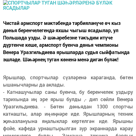
Чистай армспорт мәктәбендә тәрбияләнүче өч кыз
дөнья беренчелегендә яхшы чыгыш ясадылар, ул
Польшада узды. Ә шәһәребезне тәкъдим итүче
дүртенче кеше, армспорт буенча дөнья чемпионы
Венера Уразгильдиева ярышларда судья сыйфатында
эшләде. Шәһәрнең туган көненә менә дигән бүләк!
Ярышлар, спортчылар сүзләренә караганда, бөтен
ышанычларны да аклады.
- Катнашучылар саны буенча, бу беренчелек уздыру
тарихында иң эре ярыш булды ,- дип сөйли Венера
Уразгильдиева. - Бөтен дөньядан 1300 спортчы
катнашты, алар иң-иңнәре иде. Ярышларның техник
җиһазлануына яңалыклар кертелгән иде. Ярышны
фойе, кафеда урнаштырылган зур экраннарда карау
мөмкинлеге булды. Заманча техника барлык