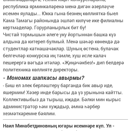
республика ярминкәләренә менә дигән әзерләүче
исемен яулады... Юкка гына безнең көллияткә быел
Кама Тамагы районында эшләп килүче ике филиалны
кертмәделәр. Горурланырлык бит бу!
Чистай тормышын әлеге уку йортыннан башка күз
алдына да китереп булмый. Менә шәһәр көнендә дә
студентлар катнашачаклар. Шуның өстенә, булачак
белгечләр конкурска иң тәмле, хуш исле калач
пешерергә вәгъдә итәләр. «Җиңәчәкбез!» дип белдерә
политехника көллияте директоры.
- Мономах шапкасы авырмы?
- Биш ел элек берләштерү барганда бик авыр иде,
яшермим! Хәзер инде барысы да үз урынына кайтты.
Коллективыбыз да тырыш, иҗади. Бәлки мин кырыс
администратор һәм хуҗадыр, әмма һәрбер
хезмәткәремне бәялим.
Наил Минабетдиновның югары исемнәре күп. Ул -