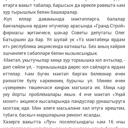
итәргә вакыт табалар, барысын да ирекле рәвештә һәм
зур тырышлык белән башкаралар.
-Күп еллар дәвамында мәктәпләргә, балалар
бакчаларына ярдәм итүчеләр арасында «Гранд-Строй»
фирмасы җитәкчесе, шәһәр Советы депутаты Олег
Батыршин да бар. Ул шулай ук «Үз мәктәбеңә ярдәм
ит» рес­публика акциясендә катнашты. Без аның хәйрия
эшчәнлеге сәбәпләре белән кызыксыңдык.
-Мәктәп, укытучылар миңа зур тормышка юл ачтылар, -
дип сөйли ул, - тормышымда дөрес юл сайларга ярдәм
иттеләр. Һәм бүген мәктәп биргән белемнәр өчен
рәхмәтле булу һәркемнең бурычы ул. Минем өчен
«үзеңнеке» төшенчәсе киң­рәк мәгънәгә ия. Миңа һәр
уку йорты проблемалары якын. 4 нче мәктәп «Уңай
мохит» акциясе кысаларында пандуслар урнаштыруга
мохтаҗ иде. Мин әлеге мәсьәләне хәл итүгә ирештем,
түбәгә, бас­кыч маршларына ремонт ясалды.
Хәзерге вакытта «Луч» поселогындагы һәм 16 нчы