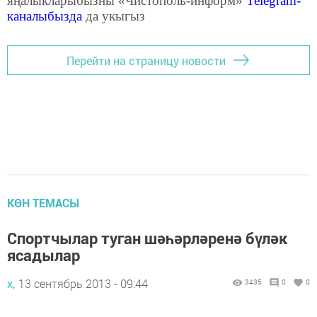
яңалыкларыбызны «Чистополь-информ»
Telegram
-
каналыбызда
да укыгыз
Перейти на страницу новости
КӨН ТЕМАСЫ
Спортчылар туган шәһәрләренә бүләк
ясадылар
х,
13 сентябрь 2013 - 09:44
3435
0
0