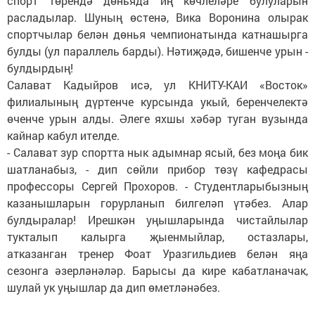
спорт төрендә дөньяда иң көчлеләре булуларын
расладылар. Шуның өстенә, Вика Воронина олырак
спортчылар белән дөнья чемпионатында катнашырга
булды (ул параллель барды). Нәтиҗәдә, бишенче урын -
булдырдың!
Салават Кадыйров исә, ул КНИТУ-КАИ «Восток»
филиалының дүртенче курсында укый, беренчелектә
өченче урын алды. Әлеге яхшы хәбәр туган вузында
кайнар кабул ителде.
- Салават зур спортта нык адымнар ясый, без моңа бик
шатланабыз, - дип сөйли прибор төзү кафедрасы
профессоры Сергей Прохоров. - Студентларыбызның
казанышларын горурланып билгеләп үтәбез. Алар
булдыралар! Ирешкән уңышларында чистайлылар
тукталып калырга җыенмыйлар, остазлары,
атказанган тренер Фоат Уразгильдиев белән яңа
сезонга әзерләнәләр. Барысы да кире кабатланачак,
шулай ук уңышлар да дип өметләнәбез.