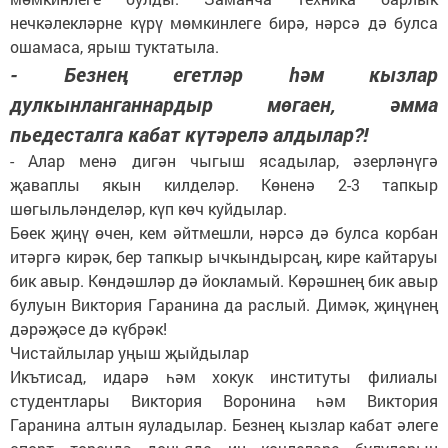
нечкәлекләрне күрү мөмкинлеге бирә, нәрсә дә булса
ошамаса, ярыш туктатыла.
- Безнең егетләр һәм кызлар
дулкынланганнардыр мөгаен, әмма
пьедесталга кабат күтәрелә алдылар?!
- Алар менә дигән чыгыш ясадылар, әзерләнүгә
җаваплы якын килделәр. Көненә 2-3 тапкыр
шөгыльләнделәр, күп көч куйдылар.
Бөек җиңү өчен, кем әйтмешли, нәрсә дә булса корбан
итәргә кирәк, бер тапкыр ычкындырсаң, кире кайтаруы
бик авыр. Көндәшләр дә йокламый. Көрәшнең бик авыр
булуын Виктория Гаранина да раслый. Димәк, җиңүнең
дәрәҗәсе дә күбрәк!
Чистайлылар уңыш җыйдылар
Икътисад, идарә һәм хокук институты филиалы
студентлары Виктория Воронина һәм Виктория
Гаранина алтын яуладылар. Безнең кызлар кабат әлеге