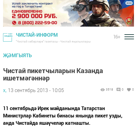
ЧИСТАЙ-ИНФОРМ
16+
"Чистай хәбәрләре" газетасы - Чистай яңалыклары
ҖӘМГЫЯТЬ
Чистай пикетчыларын Казанда
ишетмәгәннәр
х,
13 сентябрь 2013 - 10:05
3518
0
0
11 сентябрьдә Ирек мәйданында Татарстан
Министрлар Кабинеты бинасы янында пикет узды,
анда Чистайда яшәүчеләр катнашты.