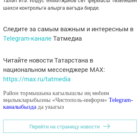
таләп итә. Илдус Әхмәтҗанов сөт фермасы төзелешен
шәхси контрольгә алырга вәгъдә бирде.
Следите за самым важным и интересным в
Telegram-канале
Татмедиа
Читайте новости Татарстана в
национальном мессенджере MАХ:
https://max.ru/tatmedia
Район тормышына кагылышлы иң мөһим
яңалыкларыбызны «Чистополь-информ»
Telegram
-
каналыбызда
да укыгыз
Перейти на страницу новости