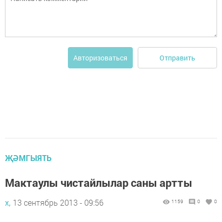
Отправить
Авторизоваться
ҖӘМГЫЯТЬ
Мактаулы чистайлылар саны артты
х,
13 сентябрь 2013 - 09:56
1159
0
0