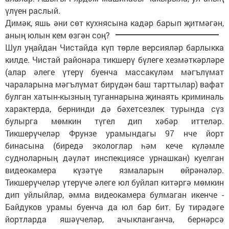
үлүен раслый.
Димәк, яшь әни сөт кухнясына кадәр барып җитмәгән,
аның юлын кем өзгән соң?
Шул уңайдан Чистайда күп төрле версияләр барлыкка
килде. Чистай районара тикшерү бүлеге хезмәткәрләре
(алар әлеге үтерү буенча массакүләм мәгълүмат
чараларына мәгълүмат бирүдән баш тарттылар) вафат
булган хатын-кызның туганнарына җинаять криминаль
характерда, бернинди дә бәхетсезлек турында сүз
булырга мөмкин түгел дип хәбәр иттеләр.
Тикшерүчеләр Фрунзе урамындагы 97 нче йорт
бинасына (биредә экологлар һәм кече күләмле
судноларның дәүләт инспекциясе урнашкан) куелган
видеокамера күзәтүе язмаларын өйрәнәләр.
Тикшерүчеләр үтерүче әлеге юл буйлап китәргә мөмкин
дип уйлыйлар, әмма видеокамера булмаган икенче -
Байдуков урамы буенча да юл бар бит. Бу тирәдәге
йортларда яшәүчеләр, ачыкланганча, бернәрсә