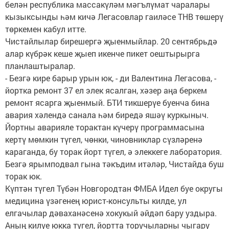
белән республика массакүләм мәгълүмат чаралары
кызыксынды һәм кичә Легасовлар гаиләсе ТНВ төшерү
төркемен кабул итте.
Чистайлылар бирешергә җыенмыйлар. 20 сентябрьдә
алар күбрәк кеше җыеп икенче пикет оештырырга
планлаштыралар.
- Безгә кире барыр урын юк, - ди Валентина Легасова, -
йортка ремонт 37 ел элек ясалган, хәзер аңа беркем
ремонт ясарга җыенмый. БТИ тикшерүе буенча бина
авария хәлендә санала һәм биредә яшәү куркыныч.
Йортны аварияле торактан күчерү программасына
кертү мөмкин түгел, чөнки, чиновниклар сүзләренә
караганда, бу торак йорт түгел, ә элеккеге лаборатория.
Безгә ярымподвал гына тәкъдим итәләр, Чис­тайда буш
торак юк.
Күптән түгел Түбән Новгородтан ФМБА Идел буе округы
медицина үзәгенең юрист-консульты килде, ул
елгачылар дәваханәсенә хокукый әйдәп бару уздыра.
Аның килүе юкка түгел, йортта торучыларны чыгару