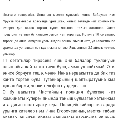
Исегезгә төше­рәбез, Иннаның мәетен дүшәмбе көнне Байдуков һәм
Фрунзе урамнары арасында урнашкан, халык телендә «ит комбинаты
күпере» дип атала торган, күпер яныннан табып алганнар. Әлеге
предприятие элек бу күперне ремонтлап тора иде. Иртәнге 10 сәгатьләр
ти­рә­сендә Инна Мичурин урамындагы өеннән чыгып китә, ул Галактионов
урамында урнашкан сөт кухнясына юнәлә. Яшь әнинең 2,5 айлык кечкенә
улы бар.
11 сәгатьләр тирәсенә яшь әни балалар туклануын
алып өйгә кайтырга тиеш була, әмма ул кайтмый. Әти-
әнисе борчуга төшә, чөнки Инна һәрвакытта да бик тиз
кайта торган була. Туганнарының шалтыратуына кыз
җавап бирми, чөнки телефон сүндерелгән.
Ә бу вакытта Чистайның полиция бүлегенә «ит
комбинаты күпере» янында таныш булмаган хатын-кыз
ята дигән шалтырату керә. Полицейскийлар тиз арада
урынга китәләр һәм Инна Егорочеваның мәетен табып
алалар. Ашыгыч ярдәм машинасы чакырыла, ул аның