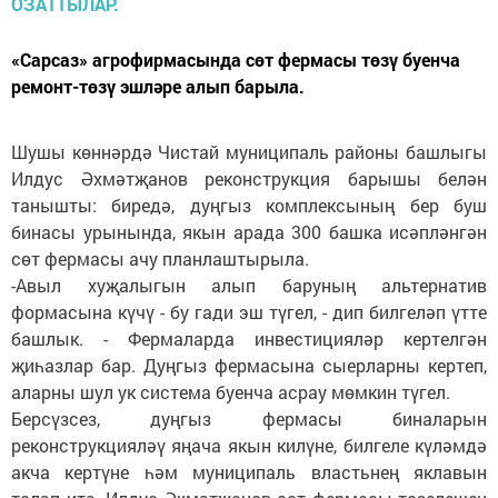
«Сарсаз» агрофирмасында сөт фермасы төзү буенча
ремонт-төзү эшләре алып барыла.
Шушы көннәрдә Чистай муниципаль районы башлыгы
Илдус Әхмәтҗанов реконструкция барышы белән
танышты: биредә, дуңгыз комплексының бер буш
бинасы урынында, якын арада 300 башка исәпләнгән
сөт фермасы ачу планлаштырыла.
-Авыл хуҗалыгын алып баруның альтернатив
формасына күчү - бу гади эш түгел, - дип билгеләп үтте
башлык. - Фермаларда инвестицияләр кертелгән
җиһазлар бар. Дуңгыз фермасына сыерларны кертеп,
аларны шул ук система буенча асрау мөмкин түгел.
Берсүзсез, дуңгыз фермасы биналарын
реконструкцияләү яңача якын килүне, билгеле күләмдә
акча кертүне һәм муниципаль властьнең яклавын