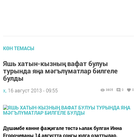
КӨН ТЕМАСЫ
Яшь хатын-кызның вафат булуы
турында яңа мәгълүматлар билгеле
булды
х,
16 август 2013 - 09:55
3805
0
0
Дүшәмбе көнне фаҗигале төстә һәлак булган Инна
Егорочеваны 14 августта соңгы юлга озаттылар.