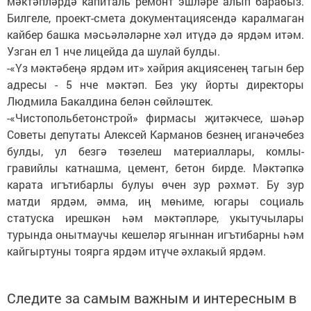
мәктәпләрдә капиталь ре­монт эшләре алып бара­быз.
Билгеле, проект-сме­та документациясендә ка­­­ралмаган
кайбер башка мәсь­әләләрне хәл итүдә дә ярдәм итәм.
Узган ел 1 нче лицейда да шулай булды.
-«Үз мәктәбеңә ярдәм ит» хәйрия акциясенең тагын бер
адресы - 5 нче мәктәп. Без уку йорты директоры
Людмила Бакалдина белән сөйләштек.
-«Чистопольбетонстрой» фирмасы җитәкчесе, шәһәр
Советы депутаты Алексей Карманов безнең иганәчебез
булды, ул безгә төзелеш материаллары, комлы-
гравийлы катнашма, цемент, бетон бирде. Мәктәпкә
карата игътибарлы булуы өчен зур рәхмәт. Бу зур
матди ярдәм, әмма, иң мөһиме, югары социаль
статуска ирешкән һәм мәктәпләре, укытучылары
турында онытмаучы кешеләр ягыннан игътибарны һәм
кайгыртуны тоярга ярдәм итүче әхлакый ярдәм.
Следите за самым важным и интересным в