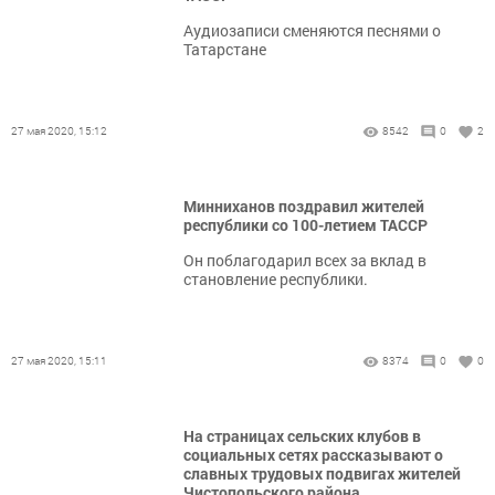
Аудиозаписи сменяются песнями о
Татарстане
27 мая 2020, 15:12
8542
0
2
Минниханов поздравил жителей
республики со 100-летием ТАССР
Он поблагодарил всех за вклад в
становление республики.
27 мая 2020, 15:11
8374
0
0
На страницах сельских клубов в
социальных сетях рассказывают о
славных трудовых подвигах жителей
Чистопольского района