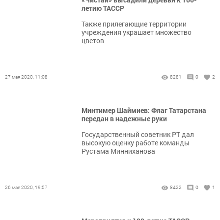
летию ТАССР
Также прилегающие территории
учреждения украшает множество
цветов
27 мая 2020, 11:08
8281
0
2
Минтимер Шаймиев: Флаг Татарстана
передан в надежные руки
Государственный советник РТ дал
высокую оценку работе команды
Рустама Минниханова
26 мая 2020, 19:57
8422
0
1