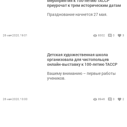
Мероприятия к 100-летию ТАССР
приурочат к трем историческим датам
Празднование начнется 27 мая.
26 мая 2020, 19:01
8302
0
3
Детская художественная школа
организовала для чистопольцев
онлайн-выставку к 100-летию ТАССР
Вашему вниманию – первые работы
учеников.
26 мая 2020, 13:00
8946
0
2