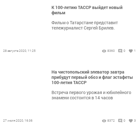
К 100-летию ТАССР выйдет новый
фильм
Фильм о Татарстане представит
тележурналист Сергей Брилев.
28 августа 2020, 11:25
8360
0
1
На чистопольский элеватор завтра
прибудут первый обоз и флаг эстафеты
100-летия ТАССР
Встреча первого урожая и юбилейного
знамени состоится в 14 часов
27 июля 2020, 16:36
8372
0
3