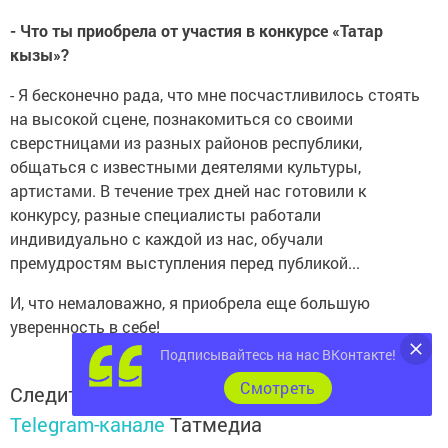
- Что ты приобрела от участия в конкурсе «Татар
кызы»?
- Я бесконечно рада, что мне посчастливилось стоять
на высокой сцене, познакомиться со своими
сверстницами из разных районов республики,
общаться с известными деятелями культуры,
артистами. В течение трех дней нас готовили к
конкурсу, разные специалисты работали
индивидуально с каждой из нас, обучали
премудростям выступления перед публикой...
И, что немаловажно, я приобрела еще большую
уверенность в себе!
Подписывайтесь на нас ВКонтакте!
Cмотреть
Следите за самым важным и интересным в
Telegram-канале
Татмедиа