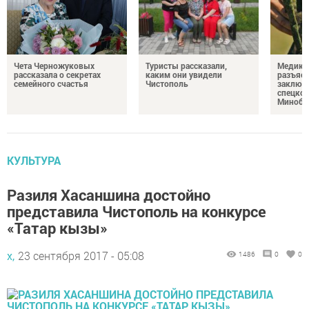
Чета Черножуковых
Туристы рассказали,
Медикам
рассказала о секретах
каким они увидели
разъясн
семейного счастья
Чистополь
заключ
спецкон
Минобо
КУЛЬТУРА
Разиля Хасаншина достойно
представила Чистополь на конкурсе
«Татар кызы»
х,
23 сентября 2017 - 05:08
1486
0
0