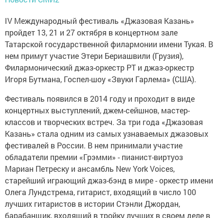
IV Международный фестиваль «Джазовая Казань»
пройдет 13, 21 и 27 октября в концертном зале
Татарской государственной филармонии имени Тукая. В
нем примут участие Этери Бериашвили (Грузия),
Филармонический джаз-оркестр РТ и джаз-оркестр
Игоря Бутмана, Госпел-шоу «Звуки Гарлема» (США).
Фестиваль появился в 2014 году и проходит в виде
концертных выступлений, джем-сейшнов, мастер-
классов и творческих встреч. За три года «Джазовая
Казань» стала одним из самых узнаваемых джазовых
фестивалей в России. В нем принимали участие
обладатели премии «Грэмми» - пианист-виртуоз
Мариан Петреску и ансамбль New York Voices,
старейший играющий джаз-бэнд в мире - оркестр имени
Олега Лундстрема, гитарист, входящий в число 100
лучших гитаристов в истории Стэнли Джордан,
барабанщик, входящий в тройку лучших в своем деле в