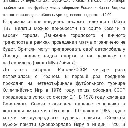
(Казань, 5 октября, «Татар-информ», Диана Авакян). В Казани 10 октября
пройдет матч по футболу между сборными России и Ирана. Встреча
состоится на стадионе «Казань Арена», начало поединка - в 19:00.
В прямом эфире поединок покажет телеканал «Матч
ТВ». Билеты можно приобрести на сайте Kassir и в
кассах города. Движение городского и личного
транспорта в рамках проведения матча ограничено не
будет. Зрители могут припарковать свой автомобиль у
Дворца водных видов спорта и на парковке по
ул.Гаврилова (около МБ «Ирбис»).
До этого сборная России/СССР четыре раза
встречалась с Ираном. В первый раз поединок
проходил на четвертьфинале футбольного турнира
Олимпийских Игр в 1976 году, тогда сборная СССР
праздновала успех со счетом 2:1. В 1978 году команда
Советского Союза оказалась сильнее соперника в
контрольном матче в Тегеране - 1:0, как и в 1985 году в
матче международного турнира памяти «Золотой
кубок» памяти Джавахарлала Неру в Индии - 2:0. В