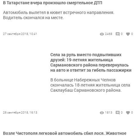
В Татарстане вчера произошло смертельное ДТП
Автомобиль вылетел в кювет встречного направления.
Водитель скончался на месте.
27 сентября 2018, 10:41
2468
0
0
Села за руль вместо подвыпивших
друзей: 19-летняя жительница
Сармановского района перевернулась
на авто и ответит за гибель пассажирки
В больнице Набережных Челнов
скончалась 18-летняя жительница села
Саклаубаш Сармановского района.
26 сентября 2018, 16:13
1813
0
0
Возле Чистополя легковой автомобиль сбил лося. Животное