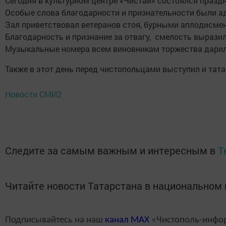
Сегодня в культурном центре «Чистай» состоялся праз
Особые слова благодарности и признательности были ад
Зал приветствовал ветеранов стоя, бурными аплодисме
Благодарность и признание за отвагу, смелость вырази
Музыкальные номера всем виновникам торжества дарил
Также в этот день перед чистопольцами выступил и тат
Новости СМИ2
Следите за самым важным и интересным в
T
Читайте новости Татарстана в национально
Подписывайтесь на наш
канал
MAX
«Чистополь-инфо