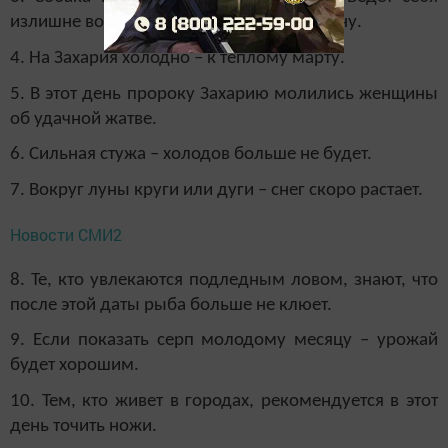
излишне возбужденно – к метели и бурану.
4. На Захария холодно – к теплому марту.
5. В этот день пророку Захарию молились женщины
об удачной жатве.
6. Сильная стужа – холодов больше не будет.
7. Вокруг луны круги или дуги – снег скоро растает.
Новости СМИ2
8. Те, кто увлекаются подледным ловом, знают, что
после этой даты рыба больше не клюет.
9. Если показать серп молодому месяцу – урожай
будет хорошим.
10. Тем, кто живет в городах, рекомендуется в этот
день точить ножи.