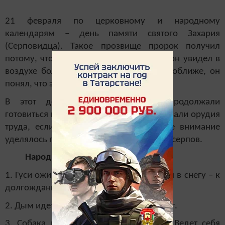
21 февраля по церковному и народному
календарям – день памяти святого Захария
(Серповидца). Такое прозвище пророк получил
потому, что в одном из своих видений он увидел в
воздухе большой серп, а рассмотрев поближе, он
понял, что это свиток с откровениями.
В этот день простые крестьяне продолжали
готовиться к полевым работам: осматривали орудия
труда, если надо – чинили их. Особое внимание
уделялось подготовке к жатве и осмотру серпов.
Народные приметы на 21 февраля
1. Гуси оживленно себя ведут и купаются в снегу – к
долгожданному теплу.
2. Дым идет вниз по земле – выпадет снег.
3. Собака валяется в снегу – к теплу. Ведет себя