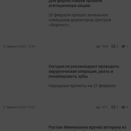
Для форпостовцев провели
агитационную акцию
20 февраля прошло зональное
совещание директоров Центров
«Форпост».
21 февраля 2020, 13:36
1569
0
1
Сегодня не рекомендуют проводить
хирургические операции, рвать и
пломбировать зубы
Народные приметы на 21 февраля
21 февраля 2020, 13:23
1671
0
0
Рустам Минниханов вручил ветерану из