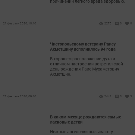
причинении легкого вреда здоровью.
21 февраля 2020, 10:40
2275
0
0
Чистопольскому ветерану Раису
Ахметшину исполнилось 94 года
В хорошем расположении духа и
отличном настроении встретил свой
день рождения Раис Мухаметович
Ахметшин.
21 февраля 2020, 09:40
2441
0
3
В каком месяце рождаются самые
ласковые детки
Нежные ангелочки вызывают у