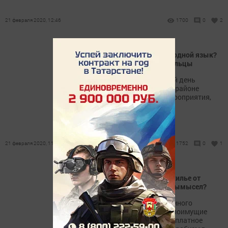
21 февраля 2020, 12:46
1700
0
2
Что помогает сохранить родной язык?
Об этом говорили чистопольцы
Сегодня – международный день
родного языка. В городе и районе
проводятся различные мероприятия,
приуроченные к этой дате.
21 февраля 2020, 11:51
1752
0
1
Малоимущим положено жилье от
государства: правда или вымысел?
В интернете можно найти много
информации о том, что малоимущие
могут претендовать на бесплатное