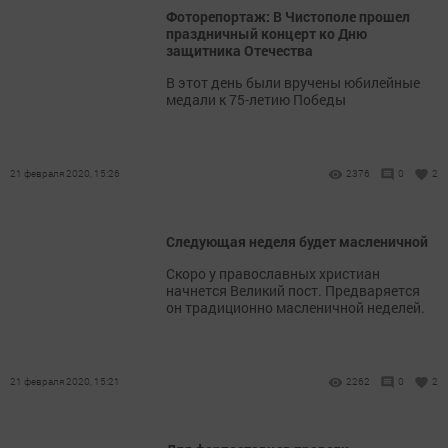
Фоторепортаж: В Чистополе прошел
праздничный концерт ко Дню
защитника Отечества
В этот день были вручены юбилейные
медали к 75-летию Победы
21 февраля 2020, 15:26
2376
0
2
Следующая неделя будет масленичной
Скоро у православных христиан
начнется Великий пост. Предваряется
он традиционно масленичной неделей.
21 февраля 2020, 15:21
2262
0
2