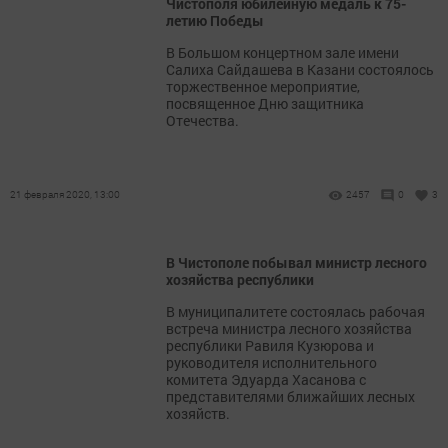
Чистополя юбилейную медаль к 75-
летию Победы
В Большом концертном зале имени
Салиха Сайдашева в Казани состоялось
торжественное мероприятие,
посвященное Дню защитника
Отечества.
21 февраля 2020, 13:00
2457
0
3
В Чистополе побывал министр лесного
хозяйства республики
В муниципалитете состоялась рабочая
встреча министра лесного хозяйства
республики Равиля Кузюрова и
руководителя исполнительного
комитета Эдуарда Хасанова с
представителями ближайших лесных
хозяйств.