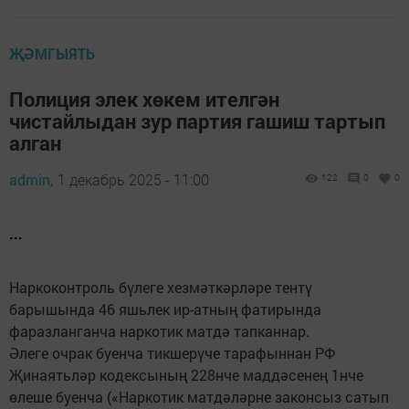
ҖӘМГЫЯТЬ
Полиция элек хөкем ителгән
чистайлыдан зур партия гашиш тартып
алган
admin,
1 декабрь 2025 - 11:00
122
0
0
...
Наркоконтроль бүлеге хезмәткәрләре тентү
барышында 46 яшьлек ир-атның фатирында
фаразланганча наркотик матдә тапканнар.
Әлеге очрак буенча тикшерүче тарафыннан РФ
Җинаятьләр кодексының 228нче маддәсенең 1нче
өлеше буенча («Наркотик матдәләрне законсыз сатып