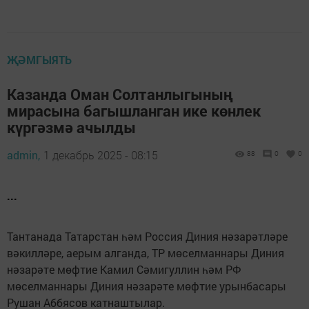
ҖӘМГЫЯТЬ
Казанда Оман Солтанлыгының
мирасына багышланган ике көнлек
күргәзмә ачылды
admin,
1 декабрь 2025 - 08:15
88
0
0
...
Тантанада Татарстан һәм Россия Диния нәзарәтләре
вәкилләре, аерым алганда, ТР мөселманнары Диния
нәзарәте мөфтие Камил Сәмигуллин һәм РФ
мөселманнары Диния нәзарәте мөфтие урынбасары
Рушан Аббясов катнаштылар.