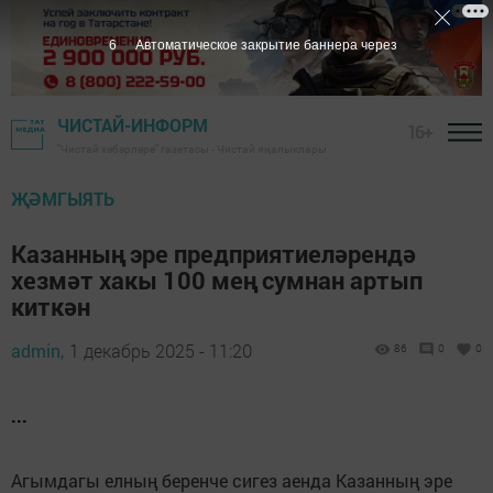
5
Автоматическое закрытие баннера через
ЧИСТАЙ-ИНФОРМ
16+
"Чистай хәбәрләре" газетасы - Чистай яңалыклары
ҖӘМГЫЯТЬ
Казанның эре предприятиеләрендә
хезмәт хакы 100 мең сумнан артып
киткән
admin,
1 декабрь 2025 - 11:20
86
0
0
...
Агымдагы елның беренче сигез аенда Казанның эре