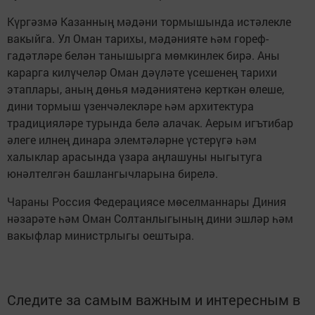
Күргәзмә Казанның мәдәни тормышында истәлекле
вакыйга. Ул Оман тарихы, мәдәнияте һәм гореф-
гадәтләре белән танышырга мөмкинлек бирә. Аны
карарга килүчеләр Оман дәүләте үсешенең тарихи
этаплары, аның дөнья мәдәниятенә керткән өлеше,
дини тормыш үзенчәлекләре һәм архитектура
традицияләре турында белә алачак. Аерым игътибар
әлеге илнең динара элемтәләрне үстерүгә һәм
халыклар арасында үзара аңлашуны ныгытуга
юнәлтелгән башлангычларына бирелә.
Чараны Россия Федерациясе мөселманнары Диния
нәзарәте һәм Оман Солтанлыгының дини эшләр һәм
вакыфлар министрлыгы оештыра.
Следите за самым важным и интересным в