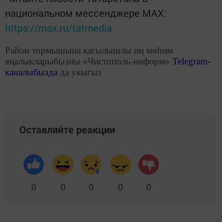
национальном мессенджере MАХ:
https://max.ru/tatmedia
Район тормышына кагылышлы иң мөһим
яңалыкларыбызны «Чистополь-информ»
Telegram
-
каналыбызда
да укыгыз
Оставляйте реакции
0
0
0
0
0