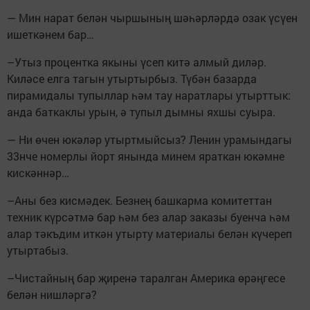
— Мин нарат белән чыр­шы­ның шәһәрләрдә озак үсүен
ишеткәнем бар…
–Утыз процентка якыны үсеп китә алмый диләр.
Киләсе елга тагын утыртырбыз. Түбән базарда
пирамидалы тупыллар һәм тау наратлары утырттык:
анда баткаклы урын, ә тупыл дымны яхшы суыра.
— Ни өчен юкәләр утырт­мыйсыз? Ленин урамындагы
33нче номерлы йорт янында минем яраткан юкәмне
кискәннәр…
–Аны без кисмәдек. Безнең башкарма комитеттан
техник күрсәтмә бар һәм без алар заказы буенча һәм
алар тәкъдим иткән утырту материалы белән күчереп
утыртабыз.
–Чистайның бар җиренә таралган Америка өрәңгесе
белән нишләргә?