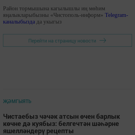
Район тормышына кагылышлы иң мөһим
яңалыкларыбызны «Чистополь-информ»
Telegram
-
каналыбызда
да укыгыз
Перейти на страницу новости
ҖӘМГЫЯТЬ
Чистаебыз чәчәк атсын өчен барлык
көчне дә куябыз: белгечтән шәһәрне
яшелләндерү рецепты