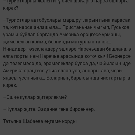
–Туристларны җәлеп итү өчен шәһәргә нәрсә эшләргә
кирәк?
–Туристлар автобуслары маршрутларын гына карасак
та, күп нәрсә аңлашыла… Пристаньнан чыгып, Гуськов
урамы буйлап барганда Америка өрәңгесе урманы,
җимерелгән койма, бернинди матурлык та юк…
Ниндидер төзекләндерү эшләре Наречьедан башлана, ә
елга порты һәм Наречье арасында коточкыч! Бернәрсә
дә төзелмәсә дә, әрәмәлекләр булса да, чабылсын иде.
Америка өрәңгесе утыз еллап үсә, аннары ава, чери,
яңасы үсеп чыга… Боларның барысын да чистартырга
кирәк.
–Эшче куллар җитәр­лекме?
–Куллар җитә. Задание генә бирсеннәр.
Татьяна Шабаева әңгәмә корды