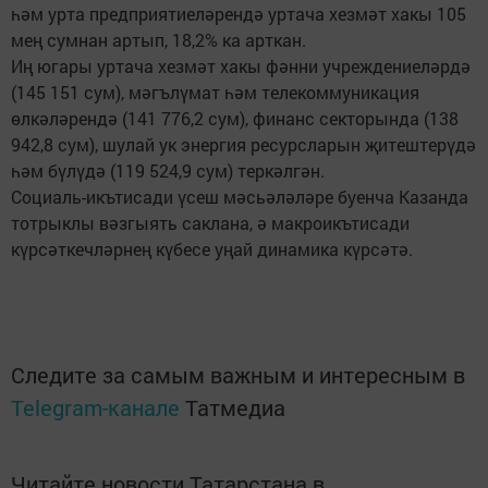
һәм урта предприятиеләрендә уртача хезмәт хакы 105
мең сумнан артып, 18,2% ка арткан.
Иң югары уртача хезмәт хакы фәнни учреждениеләрдә
(145 151 сум), мәгълүмат һәм телекоммуникация
өлкәләрендә (141 776,2 сум), финанс секторында (138
942,8 сум), шулай ук энергия ресурсларын җитештерүдә
һәм бүлүдә (119 524,9 сум) теркәлгән.
Социаль-икътисади үсеш мәсьәләләре буенча Казанда
тотрыклы вәзгыять саклана, ә макроикътисади
күрсәткечләрнең күбесе уңай динамика күрсәтә.
Следите за самым важным и интересным в
Telegram-канале
Татмедиа
Читайте новости Татарстана в