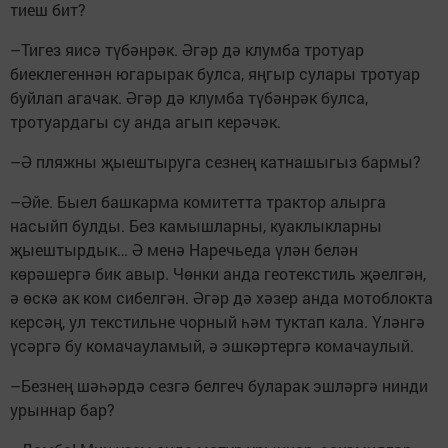
тиеш бит?
–Тигез яисә түбәнрәк. Әгәр дә клумба тротуар
биеклегеннән югарырак булса, яңгыр сулары тротуар
буйлап агачак. Әгәр дә клумба түбәнрәк булса,
тротуардагы су анда агып керәчәк.
–Ә пляжны җыештыруга сезнең катнашыгыз бармы?
–Әйе. Быел башкарма комитетта трактор алырга
насыйп булды. Без камышларны, куак­лыкларны
җыештырдык… Ә менә Наречьеда үлән белән
көрәшергә бик авыр. Чөнки анда геотекстиль җәелгән,
ә өскә ак ком сибелгән. Әгәр дә хәзер анда мотоблокта
керсәң, ул текстильне чорный һәм туктап кала. Үләнгә
үсәргә бу комачауламый, ә эшкәртергә комачаулый.
–Безнең шәһәрдә сезгә бел­геч буларак эшләргә нин­ди
урыннар бар?