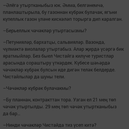
–Әлёгә утыртканыбыз юк. Әмма, белгәнемчә,
планлаштырыла, бу газоннан күбрәк булачак, ягъни
күпеллык газон үләне кискәләп торырга дип каралган.
–Берьеллык чәчәкләр утыртасызмы?
–Петунияләр, бархатцы, саль­вияләр. Вазонда,
чүлмәктә виолалар утыртабыз. Алар җирдә үсәргә бик
яратмыйлар. Без быел Чистайга килүче туристлар
арасында сораштыру үткәрдек. Күбесе шәһәрдә
чәчәкләр күбрәк булсын иде дигән теләк белдерде.
Чистайлылар да шуны тели.
–Чәчәкләр күбрәк булачакмы?
–Бу планнан, контракттан тора. Узган ел 21 мең төп
чәчәк утыртылды. 29 мең төп чәчәк утыртканыбыз
да бар…
–Нинди чәчәкләр Чис­тайда тиз үсеп китә?