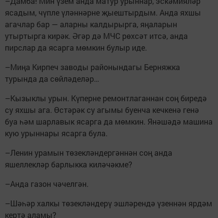
–Дамба! Мин үзем анда матур урыннар, эскәмияләр
ясадым, чүпле үләннәрне җыештырдым. Анда яхшы
агачлар бар — аларны калдырырга, яңаларын
утыртырга кирәк. Әгәр дә МЧС рөхсәт итсә, анда
пирслар да ясарга мөмкин булыр иде.
–Миңа Кирпеч заводы районындагы Берняжка
турында да сөйләделәр…
–Кызыклы урын. Күперне ремонтлаганнан соң биредә
су яхшы ага. Өстәрәк су агымы буенча кечкенә генә
буа һәм шарлавык ясарга да мөмкин. Янәшәдә машина
кую урыннары ясарга була.
–Ленин урамын төзек­ләндергәннән соң анда
яшеллекләр барлыкка килә­чәкме?
–Анда газон чәчелгән.
–Шәһәр халкы төзек­ләндерү эшләрендә үзеннән ярдәм
кертә аламы?