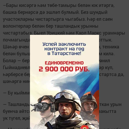
–Бары кисәргә һәм төбе-тамыры белән юк итәргә,
башка бернәрсә дә эшләп булмый. Без шундый
участокларны чистартырга чыгабыз. Һәр ел саен
волонтерлар белән бер ташландык урынны
чистартабыз. Быел Урицкий һәм Карл Маркс урамнары
почмагында зур ташландык урынны чис­тарттык.
Шәһәр өчен шундый игелекле эшкә алынган, техника
белән булышкан дусларыма рәхмәт әйтәсём килә.
Болар — бертуган эшмәкәрләр Фәнис һәм Фәнил
Гыймадиевлар. Безнең Чистайда эшмәкәрләр күп,
һәрберсе берәр генә ташландык урынны чистартса да,
шәһәргә нинди зур ярдәм булыр иде.
— Бу кыйммәткә төшәме?
— Ташландык урыннар төрле, үзебез чистарткан урын
буенча әйтсәм, 250-300 мең сум. Моны бер вакытта
ук түгел, җәй буе чис­тартырга мөмкин.