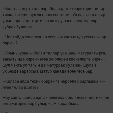
–Билгеле, кертә алалар. Янәшәдәге территорияне тәр­
типкә китерү, шул ук өрәң­гене кисү… Ул вакытта авыр
урыннарны да тәртипкә китерү өчен эшче куллар
күбрәк булачак.
–Чистайда үзләреннән үсеп китүче матур үсемлек­ләр
бармы?
–Урыны-урыны белән таллар үсә, аны матурайтырга,
вакытында кирәкмәгән җирләрен кискәләргә кирәк –
шул чакта ул тагын да матуррак булачак. Шулай
ук бездә зарарсыз, матур канада өрәңгесе бар.
–Киләсе елда техник би­ремгә нәрсәләр барлыкка ки­
лүен теләр идегез?
–Бу хакта шәһәр җитәкче­легенә сөйләдём инде, икенче
елга үзгәрешләр булырмы– карарбыз…