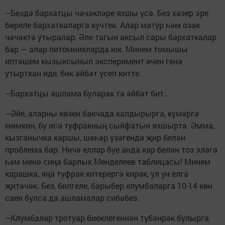
–Бездә бархатцы чәчәкләре яхшы үсә. Без хәзер эре
бөреле бархаткаларга күчтек. Алар матур һәм озак
чәчәктә утыралар. Әле тагын аксыл сары бархаткалар
бар — алар питомникларда юк. Минем томышы
иптәшем кызыксынып эксперимент өчен генә
утырткан иде, бик әйбәт үсеп китте.
–Бархатцы ашлама буларак та әйбәт бит…
–Әйе, аларны көзен бакчада калдырырга, күмәргә
мөмкин, бу исә туфракның сыйфатын яхшырта. Әмма,
кызганычка каршы, шәһәр үзәгендә җир белән
проблема бар. Ничә еллар буе анда кар белән тоз эләгә
һәм менә сиңа барлык Менделеев таблицасы! Минем
карашка, яңа туфрак китерергә кирәк, ул ун елга
җитәчәк. Без, билгеле, барыбер клумбаларга 10-14 көн
саен булса да ашламалар сибәбез.
–Клумбалар тротуар биек­ле­геннән түбәнрәк булыр­га