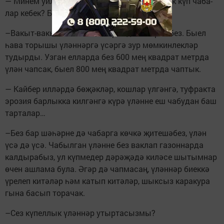
— Минем уйлавымча, шә­һәр­дә үләнне артык күп ча­ба­
лар кебек? Бу шулай түгелме?
–Вакыт-вакыт без аны чабарга да өлгермибез. Быел
һава торышы үләннәргә үсәргә зур мөмкинлекләр
тудырды. Узган елларда без 600 мең квадрат метрда
үлән чапсак, быел 800 мең квадрат метрда чаптык.
— Кайбер илләрдә бөҗәк­ләр, кошлар үлгәнгә, туфракта
эрозия барлыкка кил­гән­гә күрә үләнне еш чабудан баш
тарталар…
–Без бар шәһәрне дә чабарга көчкә җитешәбез, үлән
үсә дә үсә. Чабылган үләнне без вак­лап газоннарда
калдырабыз, ул күпмедер дәрәҗәдә киләсе шытымнар
өчен ашлама була. Әгәр дә чапмасаң, үләннәр биеккә
үрелеп китәләр һәм катып китәләр, шыксыз каракура
гына басып торачак.
–Сез күпеллык үләннәр утыртасызмы?