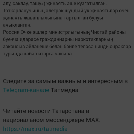
алу, саклау, ташу») җинаять эше кузгатылган.
Тоткарланучының элегрәк шундый ук җинаятьләр өчен
җинаять җаваплылыгына тартылган булуы
ачыкланган.
Россия Эчке эшләр министрлыгының Чистай районы
буенча идарәсе гражданнарны наркотикларның
законсыз әйләнеше белән бәйле теләсә нинди очраклар
турында хәбәр итәргә чакыра.
Следите за самым важным и интересным в
Telegram-канале
Татмедиа
Читайте новости Татарстана в
национальном мессенджере MАХ:
https://max.ru/tatmedia