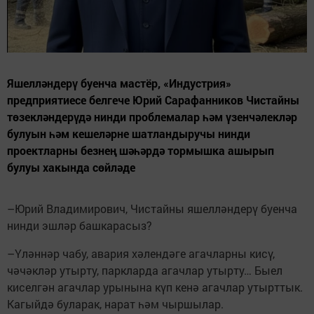
Яшелләндерү буенча мас­тёр, «Индустрия»
предприятиесе белгече Юрий Сарафанников Чистайны
төзекләндерүдә нинди проб­лемалар һәм үзенчәлекләр
булуын һәм кешеләрне шатландыручы нинди
проектларны безнең шәһәрдә тормышка ашырып
булуы хакында сөйләде
–Юрий Владимирович, Чистайны яшелләндерү буенча
нинди эшләр башкарасыз?
–Үләннәр чабу, авария хәлен­дәге агачларны кисү,
чәчәкләр утырту, паркларда агачлар утырту… Быел
киселгән агачлар урынына күп кенә агачлар утырттык.
Кагыйдә буларак, нарат һәм чыршылар.