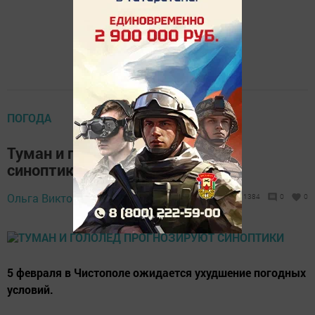
ПОГОДА
Туман и гололед прогнозируют
синоптики
Ольга Викторова,
4 февраля 2020 - 16:42
1384
0
0
5 февраля в Чистополе ожидается ухудшение погодных
условий.