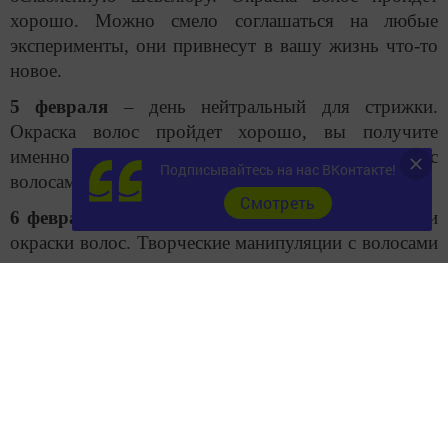
хорошо. Можно смело соглашаться на любые
эксперименты, они привнесут в вашу жизнь что-то
новое.
5 февраля
– день нейтральный для стрижки.
Окраска волос пройдет хорошо, вы получите
именно тот цвет, какой хотели. Процедуры с
Подписывайтесь на нас ВКонтакте!
волосами улучшат ваше финансовое положение.
Cмотреть
6 февраля
– день благоприятный для стрижки или
окраски волос. Творческие манипуляции с волосами
в этот день могут улучшить интуицию.
7 февраля
– неблагоприятный день. Стрижка и
окрашивание в этот день может вас расстроить и
испортить настроение. Однако, благоприятный день
для восстановления волос в салоне.
8 февраля
– неблагоприятный день для стрижки и
окраски волос. Обрезая волосы в этот день, вы