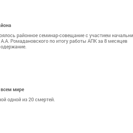
айона
остоялось районное семинар-совещание с участием начальн
А.А. Ромадановского по итогу работы АПК за 8 месяцев
содержание.
 всем мире
ой одной из 20 смертей.