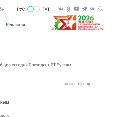
6+
РУС
ТАТ
Редакция
общил сегодня Президент РТ Рустам
2027
0
1
льным
льным