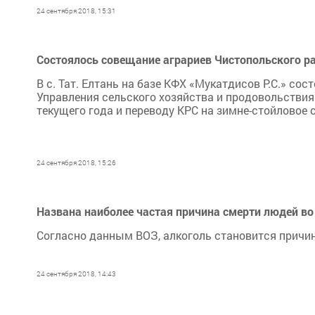
24 сентября 2018, 15:31
Состоялось совещание аграриев Чистопольского р
В с. Тат. Елтань на базе КФХ «Мукатдисов Р.С.» с
Управления сельского хозяйства и продовольствия 
текущего года и переводу КРС на зимне-стойловое 
24 сентября 2018, 15:26
Названа наиболее частая причина смерти людей во
Согласно данным ВОЗ, алкоголь становится причин
24 сентября 2018, 14:43