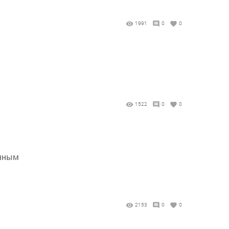
1991
0
0
1522
0
0
ычным
2153
0
0