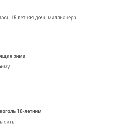
лась 15-летняя дочь миллионера.
оящая зима
зиму
коголь 18-летним
высить