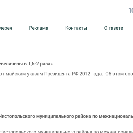
1
лерея
Реклама
Контакты
О газете
увеличены в 1,5-2 раза»
ют майским указам Президента РФ 2012 года. Об этом со
е Чистопольского муниципального района по межнациона
е Чистопольского муниципального района по межнациона