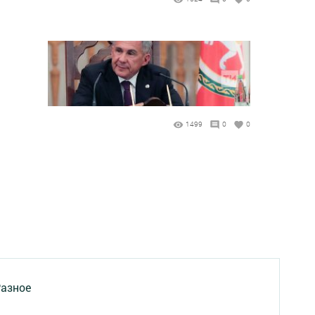
1499
0
0
азное