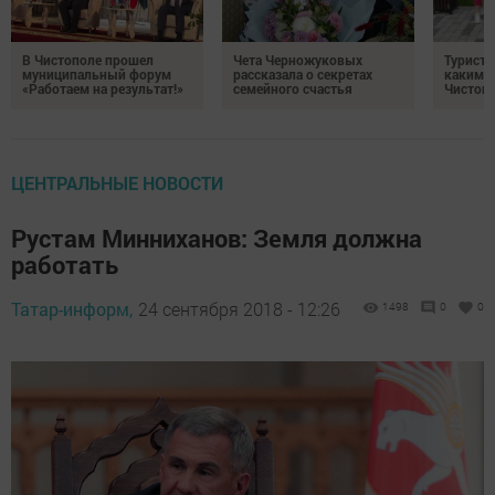
В Чистополе прошел
Чета Черножуковых
Туристы
муниципальный форум
рассказала о секретах
каким о
«Работаем на результат!»
семейного счастья
Чистоп
ЦЕНТРАЛЬНЫЕ НОВОСТИ
Рустам Минниханов: Земля должна
работать
Татар-информ,
24 сентября 2018 - 12:26
1498
0
0