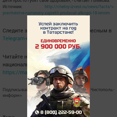
дети просто губят свое здоровье», - считает Голикова.
Источник:
http://chelny-izvest.ru/news/facts/v-
pravitelstve-namereny-zapretit-prodavat-alkogol-18-letnim
Следите за самым важным и интересным в
Telegram-канале
Татмедиа
Читайте новости Татарстана в
национальном мессенджере MАХ:
https://max.ru/tatmedia
Подписывайтесь на наш
канал
MAX
«Чистополь-
информ»