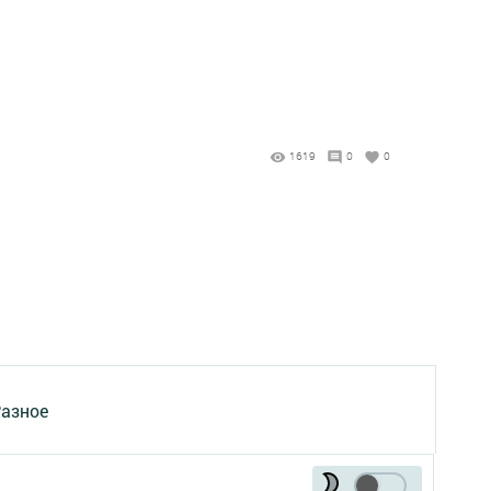
1619
0
0
азное