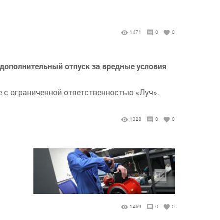
1471
0
0
 дополнительный отпуск за вредные условия
е с ограниченной ответственностью «Луч».
1328
0
0
1469
0
0