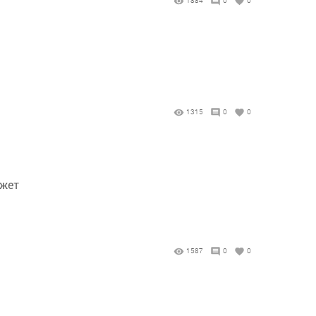
1884
0
0
1315
0
0
ожет
1587
0
0