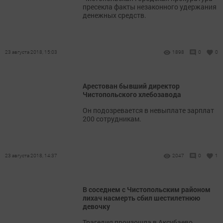
пресекла факты незаконного удержания
денежных средств.
23 августа 2018, 15:03
1898
0
0
Арестован бывший директор
Чистопольского хлебозавода
Он подозревается в невыплате зарплат
200 сотрудникам.
23 августа 2018, 14:37
2047
0
1
В соседнем с Чистопольским районом
лихач насмерть сбил шестилетнюю
девочку
Трагедия произошла в Аксубаево.