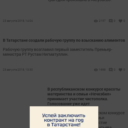
23 августа 2018, 14:04
2157
0
0
В Татарстане создали рабочую группу по взысканию алиментов
Рабочую группу возглавил первый заместитель Премьер-
министра РТ Рустам Нигматуллин.
23 августа 2018, 13:30
1698
0
0
В республиканском конкурсе красоты
материнства и семьи «Нечкэбил»
принимает участие чистополка.
Голосование уже идет
В этом году в республиканском конкурсе
красоты материнства и семьи
«Нечкэбил» принимает участие
чистополка Светлана Силантьева.