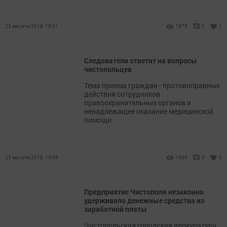
23 августа 2018, 15:31
1673
0
1
Следователи ответят на вопросы
чистопольцев
Тема приема граждан - противоправные
действия сотрудников
правоохранительных органов и
ненадлежащее оказание медицинской
помощи
23 августа 2018, 15:06
1638
0
0
Предприятие Чистополя незаконно
удерживало денежные средства из
заработной платы
Чистопольская городская прокуратура