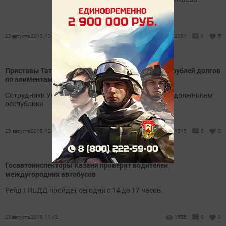
23 августа 2018, 13:27
2081
0
5
Приставы Татарстана за неделю взыскали 3 млн рублей долгов
по алиментам
Сотрудники УФССП России по РТ провели рейд по должникам
республики.
23 августа 2018, 12:00
1515
0
0
Госавтоинспекторы Казани проверят водителей
междугородних автобусов
Рейд ГИБДД пройдет сегодня с 14 до 17 часов.
23 августа 2018, 11:42
1526
0
0