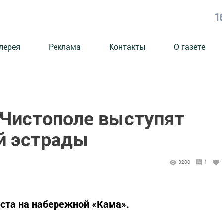
1
лерея
Реклама
Контакты
О газете
 Чистополе выступят
й эстрады
3280
1
уста на набережной «Кама».