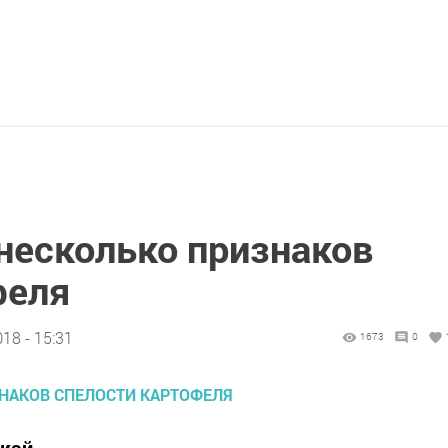
 несколько признаков
феля
18 - 15:31
1673
0