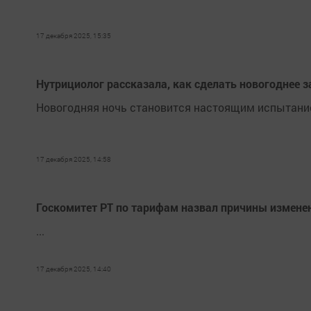
17 декабря 2025, 15:35
Нутрициолог рассказала, как сделать новогоднее з
Новогодняя ночь становится настоящим испытани
17 декабря 2025, 14:58
Госкомитет РТ по тарифам назвал причины изменен
...
17 декабря 2025, 14:40