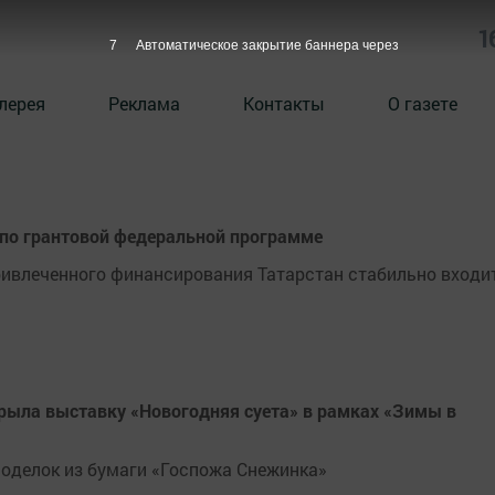
1
6
Автоматическое закрытие баннера через
лерея
Реклама
Контакты
О газете
 по грантовой федеральной программе
ивлеченного финансирования Татарстан стабильно входит
рыла выставку «Новогодняя суета» в рамках «Зимы в
оделок из бумаги «Госпожа Снежинка»