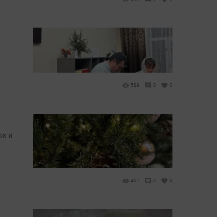
589
0
0
ых и
457
0
0