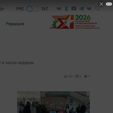
6+
РУС
ТАТ
Редакция
 в число лидеров.
263
0
0