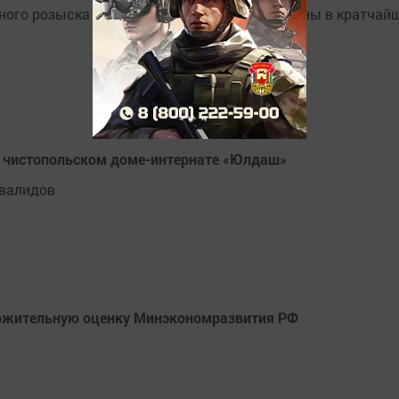
вного розыска подозреваемые были задержаны в кратчай
в чистопольском доме-интернате «Юлдаш»
нвалидов
ложительную оценку Минэкономразвития РФ