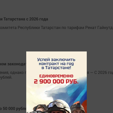
и Татарстана с 2026 года
комитета Республики Татарстан по тарифам Ренат Гайнут
вом законодательстве для бизнеса
ия, однако поменяли условия ее применения — С 2026 года
ублей.
ю 50 000 рублей у мужчины