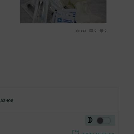
665
0
0
азное