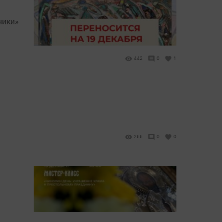
ники»
442
0
1
266
0
0