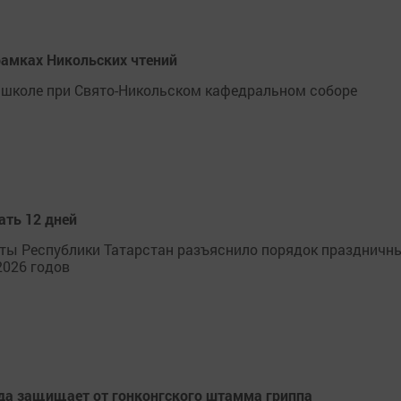
амках Никольских чтений
 школе при Свято-Никольском кафедральном соборе
ать 12 дней
иты Республики Татарстан разъяснило порядок праздничн
2026 годов
гда защищает от гонконгского штамма гриппа