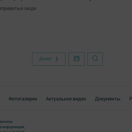
непривитые люди
Далее ❯
Фотогалереи
Актуальное видео
Документы
Р
аконом.
ме информации,