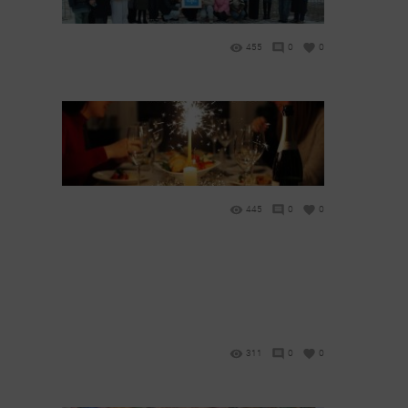
455
0
0
445
0
0
311
0
0