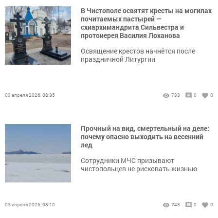
В Чистополе освятят кресты на могилах
почитаемых пастырей —
схиархимандрита Сильвестра и
протоиерея Василия Лоханова
Освящение крестов начнётся после
праздничной Литургии
03 апреля 2026, 08:35
733
0
0
Прочный на вид, смертельный на деле:
почему опасно выходить на весенний
лед
Сотрудники МЧС призывают
чистопольцев не рисковать жизнью
03 апреля 2026, 08:10
743
0
0