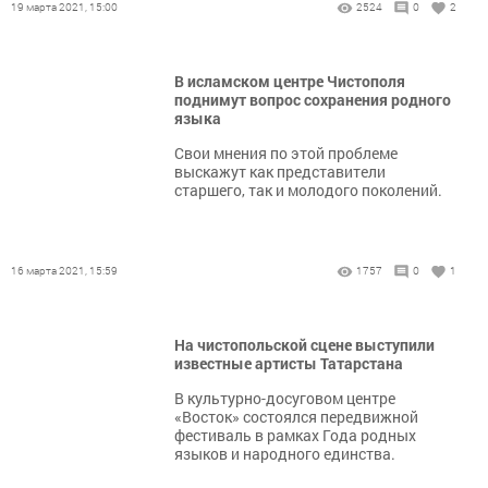
19 марта 2021, 15:00
2524
0
2
В исламском центре Чистополя
поднимут вопрос сохранения родного
языка
Свои мнения по этой проблеме
выскажут как представители
старшего, так и молодого поколений.
16 марта 2021, 15:59
1757
0
1
На чистопольской сцене выступили
известные артисты Татарстана
В культурно-досуговом центре
«Восток» состоялся передвижной
фестиваль в рамках Года родных
языков и народного единства.