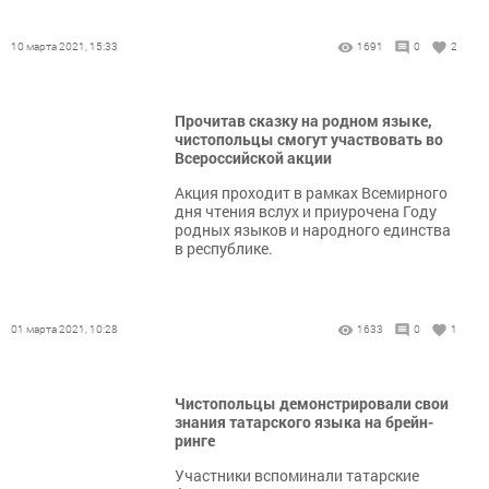
10 марта 2021, 15:33
1691
0
2
Прочитав сказку на родном языке,
чистопольцы смогут участвовать во
Всероссийской акции
Акция проходит в рамках Всемирного
дня чтения вслух и приурочена Году
родных языков и народного единства
в республике.
01 марта 2021, 10:28
1633
0
1
Чистопольцы демонстрировали свои
знания татарского языка на брейн-
ринге
Участники вспоминали татарские