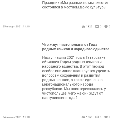
Праздник «Мы разные, но мы вместе»
состоялся в местном Доме культуры
25 января 2021, 11:10
1329
0
5
Что ждут чистопольцы от Года
родных языков и народного единства
Наступивший 2021 год в Татарстане
объявлен Годом родных языков и
народного единства. В этот период
особое внимание планируется уделить
вопросам сохранения и развития
родных языков, а также единению
многонационального народа
республики. Мы поинтересовались у
чистопольцев, чего же они ждут от
наступившего года?
24 января 2021, 11:10
1863
0
2