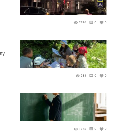
2296
0
0
лу
533
0
0
1872
0
0