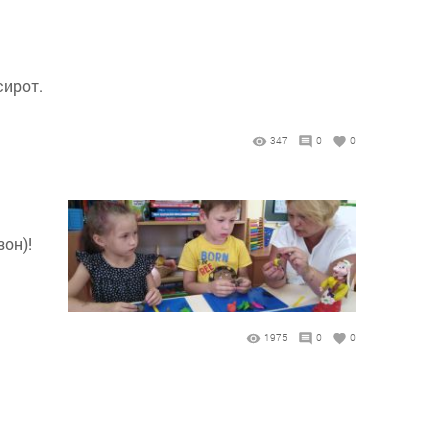
сирот.
347
0
0
он)!
1975
0
0