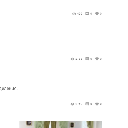
499
0
0
2783
0
0
деления.
2750
0
0