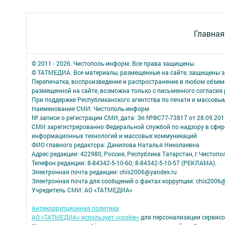
Главная
© 2011 - 2026. Чистополь-информ. Все права защищены.
© ТАТМЕДИА. Все материалы, размещенные на сайте, защищены з
Перепечатка, воспроизведение и распространение в любом объе
размещенной на сайте, возможна только с письменного согласия
При поддержке Республиканского агентства по печати и массов
Наименование СМИ: Чистополь-информ
№ записи о регистрации СМИ, дата: Эл №ФС77-73817 от 28.09.2018
СМИ зарегистрированно Федеральной службой по надзору в сфере
информационных технологий и массовых коммуникаций
ФИО главного редактора: Данилова Наталья Николаевна
Адрес редакции: 422980, Россия, Республика Татарстан, г.Чистополь
Телефон редакции: 8-84342-5-10-60; 8-84342-5-10-57 (РЕКЛАМА).
Электронная почта редакции: chis2006@yandex.ru
Электронная почта для сообщений о фактах коррупции: chis2006@
Учредитель СМИ: АО «ТАТМЕДИА»
Антикоррупционная политика
АО «ТАТМЕДИА» использует «cookie»
для персонализации сервисо