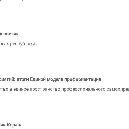
асности»
гах республики.
риятий: итоги Единой модели профориентации
ство в единое пространство профессионального самоопре
нии Корана