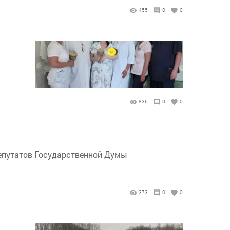
455
0
0
836
0
0
депутатов Государственной Думы
373
0
0