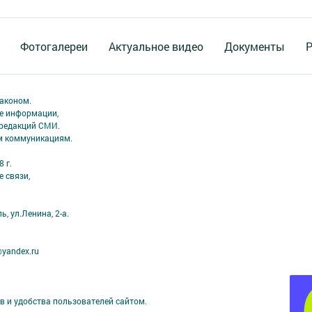
Фотогалереи
Актуальное видео
Документы
Р
аконом.
ме информации,
 редакций СМИ.
ым коммуникациям.
 г.
 связи,
, ул.Ленина, 2-а.
yandex.ru
в и удобства пользователей сайтом.