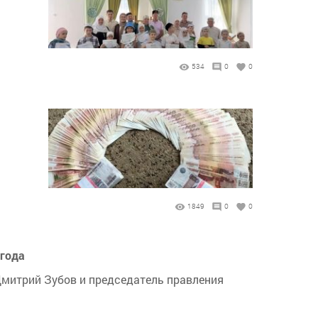
534
0
0
1849
0
0
 года
митрий Зубов и председатель правления