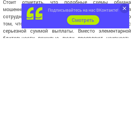
Стоит отметить, что подобные схемы обмана
мошенники используют давно: звонят, представляются
Подписывайтесь на нас ВКонтакте!
сотрудниками пенсионного фонда РФ и сообщают о
Cмотреть
том, что пенсионеру якобы положена компенсация с
серьезной суммой выплаты. Вместо элементарной
бдительности пожилые люди проявляют наивность,
спеша выполнить все просьбы мошенников. Как
правило, после этого последние получают доступ к
банковскому счету своих будущих жертв.
Полицейские напоминают, что Пенсионный фонд
располагает исчерпывающими сведениями для
перечисления денежных средств на счета пенсионеров.
Более того, для подобных операций специалистам
учреждения не требуются ни номера, ни другие данные
банковских карт. Сотрудники никогда не запрашивают
эти сведения!
Также работники пенсионного фонда не посещают
граждан на дому, не совершают поквартирных обходов
и не ведут никакой работы по принуждению граждан к