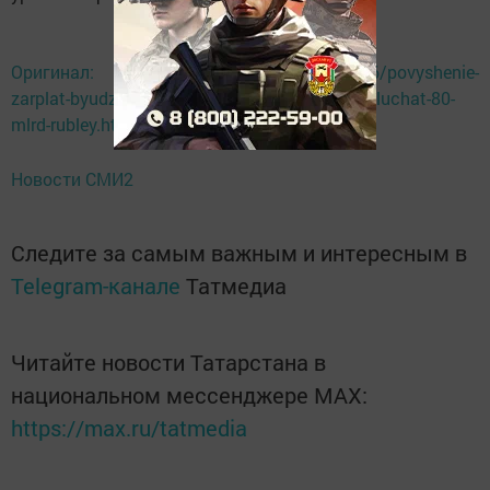
Оригинал: http://informing.ru/2017/09/26/povyshenie-
zarplat-byudzhetnikam-v-2018-godu-regiony-poluchat-80-
mlrd-rubley.html
Новости СМИ2
Следите за самым важным и интересным в
Telegram-канале
Татмедиа
Читайте новости Татарстана в
национальном мессенджере MАХ:
https://max.ru/tatmedia