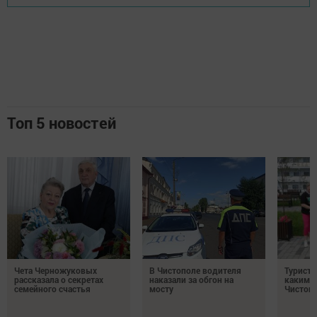
Топ 5 новостей
Чета Черножуковых
В Чистополе водителя
Туристы
рассказала о секретах
наказали за обгон на
каким о
семейного счастья
мосту
Чистоп