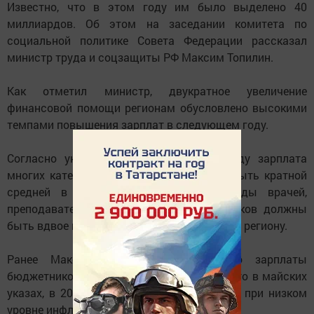
Известно, что в этом году им было выделено 40
миллиардов. Об этом на заседании комитета по
социальной политике Совета Федерации рассказал
министр труда и соцзащиты РФ Максим Топилин.
Как отметил министр, двукратное увеличение
финансовой помощи регионам обусловлено высокими
темпами повышения зарплат в следующем году.
Согласно указам президента, в 2018 году зарплата
многих категорий бюджетников должна быть кратной
средней в регионе. В частности, оклады врачей,
преподавателей вузов, научных сотрудников должны
быть вдвое выше, чем средняя зарплата по региону.
Ранее Максим Топилин сообщил, что зарплаты
бюджетников, о которых не было упомянуто в майских
указах, в 2018 году проиндексируют даже при низком
уровне инфляции.