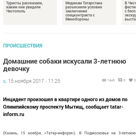
Туристы рассказали,
Медикам Татарстана
В Чисто
каким они увидели
разъяснили условия
фестив
Чистополь
заключения
с бесп
спецконтракта с
экскурс
Минобороны
выстав
ПРОИСШЕСТВИЯ
Домашние собаки искусали 3-летнюю
девочку
х,
15 ноября 2017 - 11:25
1443
0
0
Инцидент произошел в квартире одного из домов по
Олимпийскому проспекту Мытищ, сообщает tatar-
inform.ru
(Казань, 15 ноября, «Татар-информ»). В Подмосковье на 3-летнюю