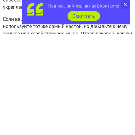
Подписывайтесь на нас ВКонтакте!
укреплению стеблей.
Cмотреть
Если ваши яблони и кустарники одолела тля, то
используйте тот же самый настой, но добавьте к нему
жидкое или хозяйственное мыло. Отвар луковой шелухи
натурален, поэтому не принесет вреда вашему урожаю.
Удачи вам!
Следите за самым важным и интересным в
Telegram-канале
Татмедиа
Читайте новости Татарстана в
национальном мессенджере MАХ:
https://max.ru/tatmedia