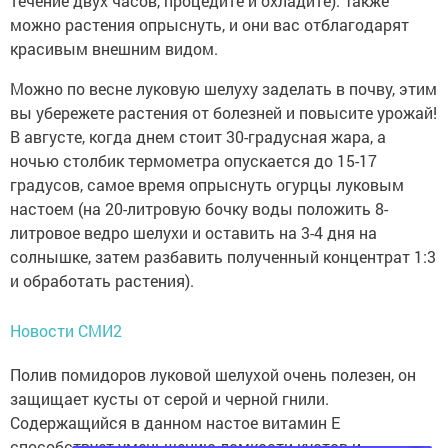
течение двух часов, процедите и охладите). Также
можно растения опрыснуть, и они вас отблагодарят
красивым внешним видом.
Можно по весне луковую шелуху заделать в почву, этим
вы убережете растения от болезней и повысите урожай!
В августе, когда днем стоит 30-градусная жара, а
ночью столбик термометра опускается до 15-17
градусов, самое время опрыснуть огурцы луковым
настоем (на 20-литровую бочку воды положить 8-
литровое ведро шелухи и оставить на 3-4 дня на
солнышке, затем разбавить полученный концентрат 1:3
и обработать растения).
Новости СМИ2
Полив помидоров луковой шелухой очень полезен, он
защищает кусты от серой и черной гнили.
Содержащийся в данном настое витамин Е
способствует уменьшению ломкости кустов и