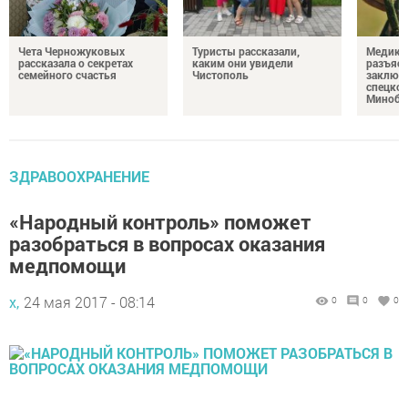
Чета Черножуковых
Туристы рассказали,
Медикам
рассказала о секретах
каким они увидели
разъясн
семейного счастья
Чистополь
заключ
спецкон
Минобо
ЗДРАВООХРАНЕНИЕ
«Народный контроль» поможет
разобраться в вопросах оказания
медпомощи
х,
24 мая 2017 - 08:14
0
0
0