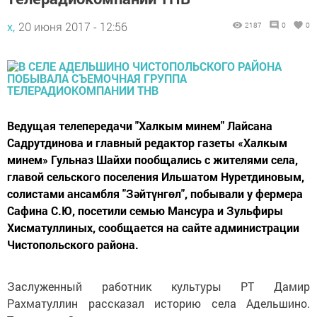
х,
20 июня 2017 - 12:56
2187
0
0
Ведущая телепередачи "Халкым минем" Лайсана
Садрутдинова и главный редактор газеты «Халкым
минем» Гульназ Шайхи пообщались с жителями села,
главой сельского поселения Ильшатом Нуретдиновым,
солистами ансамбля "Зәйтүнгөл", побывали у фермера
Сафина С.Ю, посетили семью Мансура и Зульфиры
Хисматуллиных, сообщается на сайте администрации
Чистопольского района.
Заслуженный работник культуры РТ Дамир
Рахматуллин рассказал историю села Адельшино.