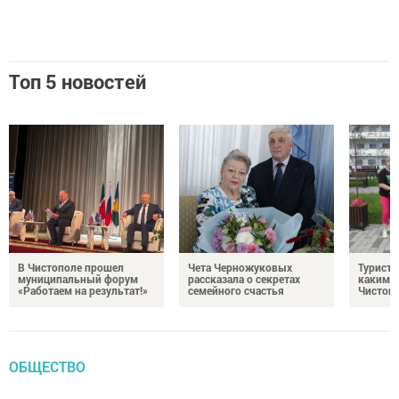
Топ 5 новостей
В Чистополе прошел
Чета Черножуковых
Туристы
муниципальный форум
рассказала о секретах
каким о
«Работаем на результат!»
семейного счастья
Чистоп
ОБЩЕСТВО