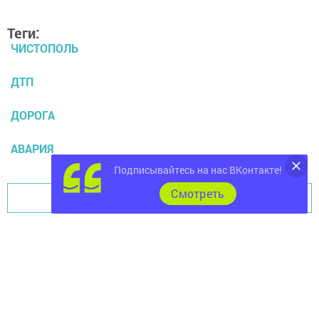
Теги:
ЧИСТОПОЛЬ
ДТП
ДОРОГА
АВАРИЯ
Подписывайтесь на нас ВКонтакте!
Cмотреть
Перейти на страницу новости