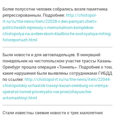
Более полусотни человек собрались возле памятника
репрессированным. Подробнее:
http://chistopol-
rt.ru/ru/the-news/item/22028-v-den-pamyati-zhertv-
politicheskih-repressiy-v-memorialnom-komplekse-
chistopolya-na-avdeevskom-kladbische-sostoyalsya-miting-
fotoreportazh.html
Были новости и для автовладельцев. В минувший
понедельник на чистопольском участке трассы Казань-
Оренбург прошла операция «Тоннель». Подробнее о том,
какие нарушения были выявлены сотрудниками ГИБДД
по ссылке:
http://chistopol-rt.ru/ru/the-news/item/22044-
chistopolskiy-uchastok-trassyi-kazan-orenburg-vo-vremya-
operatsii-tonnel-proveryalis-vse-proezzhayuschie-
avtomashinyi.html
Стали известны свежие новости о трех малолетних