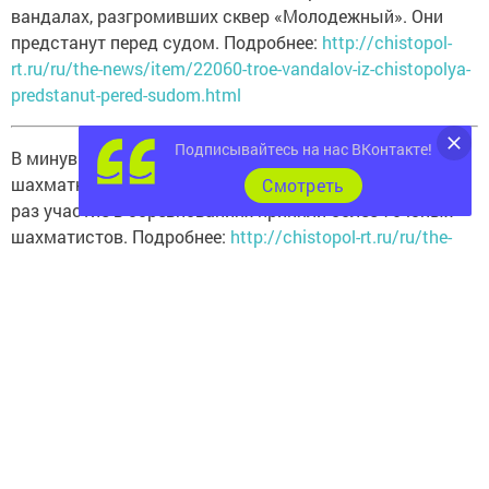
вандалах, разгромивших сквер «Молодежный». Они
предстанут перед судом. Подробнее:
http://chistopol-
rt.ru/ru/the-news/item/22060-troe-vandalov-iz-chistopolya-
predstanut-pered-sudom.html
Подписывайтесь на нас ВКонтакте!
В минувшую среду в Чистополе прошел традиционный
шахматный турнир памяти Алексея Шабаева. На этот
Cмотреть
раз участие в соревнованиях приняли более 70 юных
шахматистов. Подробнее:
http://chistopol-rt.ru/ru/the-
news/item/22067-yunyie-shahmatistyi-vstretilis-na-turnire-
pamyati-alekseya-shabaeva-fotoreportazh.html
В Чистополе появился новый вид «развода». До
горожан добрались «посудные» гастролеры. Все чаще
в редакцию газеты «Чистопольские известия» стала
поступать информация о проведении кулинарных шоу,
после которых, как правило, граждане остаются с
«носом» и большим кредитом. Как «разводят» людей