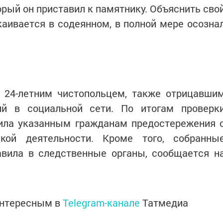
орый он приставил к памятнику. Объяснить сво
каивается в содеянном, в полной мере осозна
 24-летним чистопольцем, также отрицавши
й в социальной сети. По итогам проверк
вила указанным гражданам предостережения 
ской деятельности. Кроме того, собранны
авила в следственные органы, сообщается н
интересным в
Telegram-канале
Татмедиа