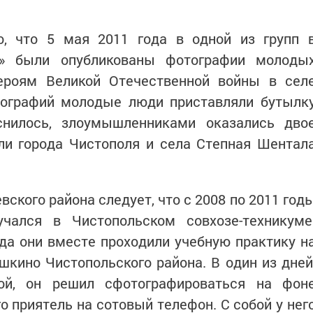
о, что 5 мая 2011 года в одной из групп 
е» были опубликованы фо­тографии молоды
роям Великой Отечествен­ной войны в сел
тографий молодые люди приставляли бутылк
снилось, злоумышленниками оказались дво
ели города Чистополя и села Степная Шентал
ского района следует, что с 2008 по 2011 год
чался в Чистопольском совхозе-техникуме
да они вместе проходили учебную практику н
шкино Чистопольского района. В один из дней
ой, он решил сфотографироваться на фон
о приятель на сотовый телефон. С собой у нег