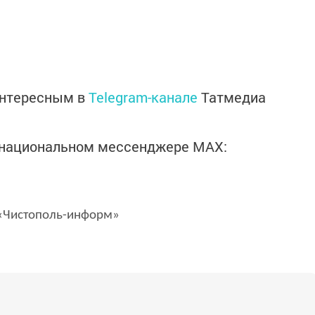
интересным в
Telegram-канале
Татмедиа
в национальном мессенджере MАХ:
Чистополь-информ»