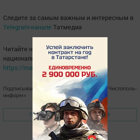
Следите за самым важным и интересным в
Telegram-канале
Татмедиа
Читайте новости Татарстана в
национальном мессенджере MАХ:
https://max.ru/tatmedia
Подписывайтесь на наш
канал
MAX
«Чистополь-
информ»
Перейти на страницу новости