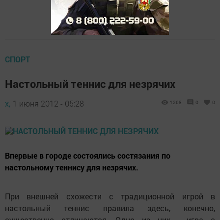
СПОРТ
Настольный теннис для незрячих
х,
1 июня 2012 - 05:28
1268
0
0
Впервые в городе состоялись состязания по
настольному теннису для незрячих.
При внешней схожести с традиционной игрой в
настольный теннис правила здесь, конечно,
существенно отличаются. Одно из них - игра с