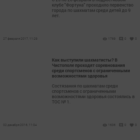
клубе "Фортуна" проходило первенство
города по шахматам среди детей до 9
лет.
27 февраля 2017, 11:29
1769
0
0
Как выступили шахматисты? В
Чистополе проходят соревнования
среди спортсменов с ограниченными
возможностями здоровья
Состязания по шахматам среди
спортсменов с ограниченными
возможностями здоровья состоялись в
ТОС № 1.
02 декабря 2016, 11:04
1636
0
0