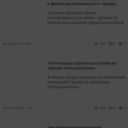
в финале республиканского турнира
В Казани проходил финал
республиканского темпо - турнира по
шахматам и шашкам среди пенсионеров.
06 марта 2019, 13:09
1643
0
1
Чистопольцы хорошо выступили на
турнире «Большая Кама»
В нашем городе проходил региональный
юношеский турнир по шахматам
«Большая Кама».
02 августа 2018, 11:28
1826
0
0
Они являются шахматными