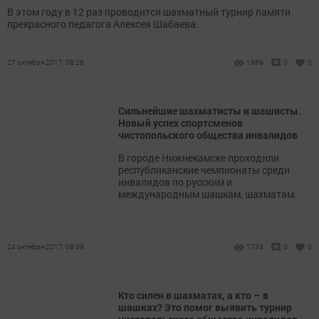
В этом году в 12 раз проводится шахматный турнир памяти
прекрасного педагога Алексея Шабаева.
27 октября 2017, 08:26
1969
0
0
Сильнейшие шахматисты и шашисты.
Новый успех спортсменов
чистопольского общества инвалидов
В городе Нижнекамске проходили
республиканские чемпионаты среди
инвалидов по русским и
международным шашкам, шахматам.
24 октября 2017, 08:09
1733
0
0
Кто силен в шахматах, а кто – в
шашках? Это помог выявить турнир