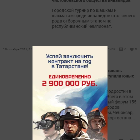
чистопольского общества инвалидов
Городской турнир по шашкам и
шахматам среди инвалидов стал своего
рода отборочным этапом на
республиканский чемпионат.
18 октября 2017, 13:03
1437
0
0
В Чистополе проходил фестиваль
«Большая Кама». Как выступили юные
шахматисты?
В нем участвовали дети и подростки в
двух возрастных группах. Всего в этом
году приехали на спортивный форум 155
шахматистов из разных городов
Татарстана, а также Москвы, Чебоксар,
Ульяновской области, Башкортостана...