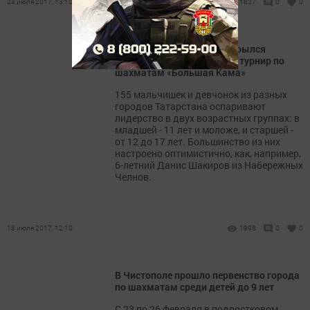
24 июля 2017, 13:10
1827
0
0
Вчера в нашем городе открылся
региональный юношеский турнир по
шахматам «Большая Кама»
155 мальчишек и девчонок из разных
городов Татарстана оспаривают
лидерство в двух возрастных группах: в
младшей - 11 лет и моложе, и старшей -
от 12 до 17 лет. Большинство из них
настроено оптимистично, как, например,
6-летний Данис Шакиров из Набережных
Челнов.
18 июля 2017, 12:10
1998
0
0
В Чистополе прошло первенство города
по шахматам среди детей до 9 лет
C 23 по 26 февраля в подростковом