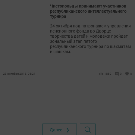
Чистопольцы принимают участников
республиканского интеллектуального
турнира
24 октября под патронажем управления
пенсионного фонда во Дворце
творчества детей и молодежи пройдет
зональный этап пятого
республиканского турнира по шахматам
и шашкам.
23 октября 2013, 05:21
1852
0
0
Далее ❯