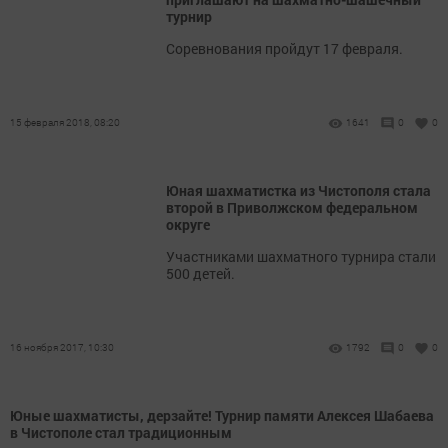
турнир
Соревнования пройдут 17 февраля.
15 февраля 2018, 08:20
1641
0
0
Юная шахматистка из Чистополя стала
второй в Приволжском федеральном
округе
Участниками шахматного турнира стали
500 детей.
16 ноября 2017, 10:30
1792
0
0
Юные шахматисты, дерзайте! Турнир памяти Алексея Шабаева
в Чистополе стал традиционным