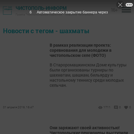
ЧИСТОПОЛЬ-ИНФОРМ
16+
5
Автоматическое закрытие баннера через
Газета "Чистопольские известия" - новости Чистополя
Новости с тегом - шахматы
В рамках реализации проекта:
соревнования для молодежи в
чистопольском селе (ФОТО)
В Староромашкинском Доме культуры
были организованы турниры по
шахматам, шашкам, бильярду и
настольному теннису среди молодых
сельчан.
01 апреля 2019, 16:47
1711
0
0
Они заряжают своей активностью!
Чистопольские пенсионеры выступили