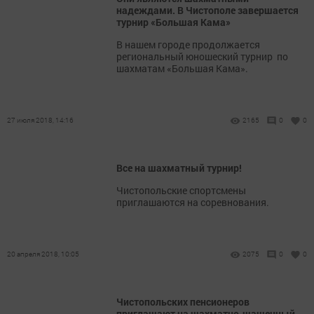
надеждами. В Чистополе завершается
турнир «Большая Кама»
В нашем городе продолжается
региональный юношеский турнир по
шахматам «Большая Кама».
27 июля 2018, 14:16
2165
0
0
Все на шахматный турнир!
Чистопольские спортсмены
приглашаются на соревнования.
20 апреля 2018, 10:05
2075
0
0
Чистопольских пенсионеров
приглашают на шахматно-шашечный