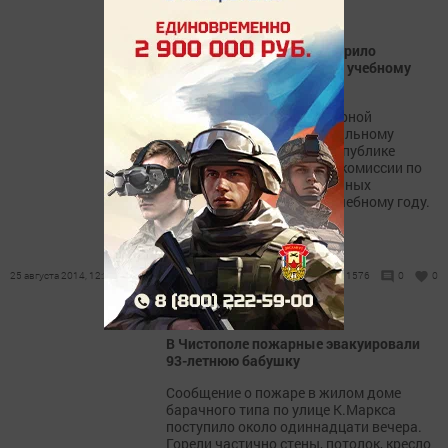
Чистопольское МЧС проверило
готовность школ к новому учебному
году
Инспекторы отдела надзорной
деятельности по муниципальному
району МЧС России по Республике
приняли участие в работе комиссии по
приему общеобразовательных
учреждений к 2014-2015 учебному году.
25 августа 2014, 12:29
1576
0
0
В Чистополе пожарные эвакуировали
93-летнюю бабушку
Сообщение о пожаре в жилом доме
барачного типа по улице К.Маркса
поступило около одиннадцати вечера.
Горели частично стены, потолок, кресло