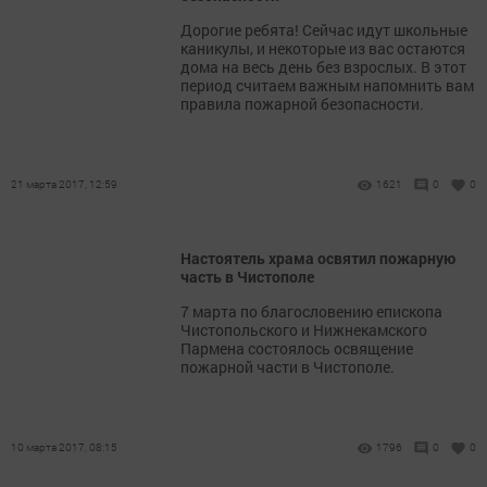
Дорогие ребята! Сейчас идут школьные
каникулы, и некоторые из вас остаются
дома на весь день без взрослых. В этот
период считаем важным напомнить вам
правила пожарной безопасности.
21 марта 2017, 12:59
1621
0
0
Настоятель храма освятил пожарную
часть в Чистополе
7 марта по благословению епископа
Чистопольского и Нижнекамского
Пармена состоялось освящение
пожарной части в Чистополе.
10 марта 2017, 08:15
1796
0
0