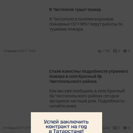
В Чистополе тушат пожар
В Чистополе в поселке водников
пожарные ПСЧ №67 ведут работы по
тушению пожара.
18 февраля 2017, 16:24
1755
0
0
Стали известны подробности утреннего
пожара в селе Красный Яр
Чистопольского района
Как мы уже сообщали, в селе Красный
Яр Чистопольского района сегодня
загорелся частный дом. Подробности
читайте ниже.
10 января 2017, 07:14
2249
0
0