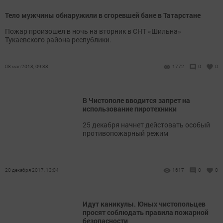
Тело мужчины обнаружили в сгоревшей бане в Татарстане
Пожар произошел в ночь на вторник в СНТ «Шильна»
Тукаевского района республики.
08 мая 2018, 09:38
1772
0
0
В Чистополе вводится запрет на
использование пиротехники
25 декабря начнет дейстовать особый
противопожарный режим
20 декабря 2017, 13:04
1617
0
0
Идут каникулы. Юных чистопольцев
просят соблюдать правила пожарной
безопасности