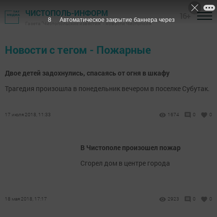
ЧИСТОПОЛЬ-ИНФОРМ
16+
8
Автоматическое закрытие баннера через
Газета "Чистопольские известия" - новости Чистополя
Новости с тегом - Пожарные
Двое детей задохнулись, спасаясь от огня в шкафу
Трагедия произошла в понедельник вечером в поселке Субутак.
17 июля 2018, 11:33
1674
0
0
В Чистополе произошел пожар
Сгорел дом в центре города
18 мая 2018, 17:17
2923
0
0