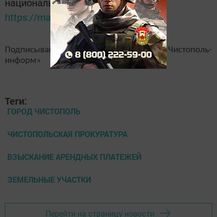
национальном мессенджере MАХ:
https://max.ru/tatmedia
Подписывайтесь на наш
канал
MAX
«Чистополь-
информ»
Теги:
ГОРОД ЧИСТОПОЛЬ
ЧИСТОПОЛЬСКАЯ ПРОКУРАТУРА
ВЗЫСКАНИЕ АРЕНДНЫХ ПЛАТЕЖЕЙ
ЗЕМЕЛЬНЫЕ УЧАСТКИ
Перейти на страницу новости