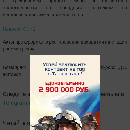
с требованием принять меры к погашению
задолженности по арендным платежам за
использование земельных участков.
Новости СМИ2
Акты прокурорского реагирования находятся на стадии
рассмотрения.
Помощник Чистопольского городского прокурора Д.А.
Матвеев
Следите за самым важным и интересным в
Telegram-канале
Татмедиа
Читайте новости Татарстана в