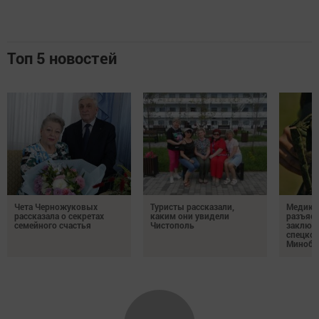
Топ 5 новостей
Чета Черножуковых
Туристы рассказали,
Медикам
рассказала о секретах
каким они увидели
разъясн
семейного счастья
Чистополь
заключ
спецкон
Минобо