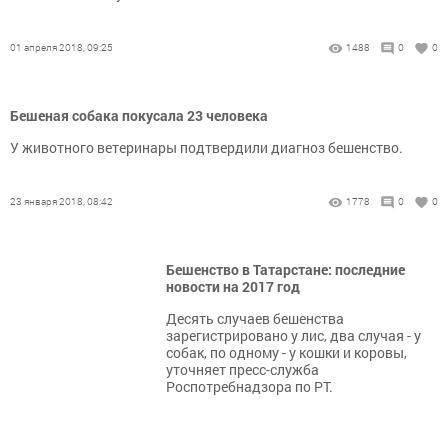
01 апреля 2018, 09:25
1488
0
0
Бешеная собака покусала 23 человека
У животного ветеринары подтвердили диагноз бешенство.
23 января 2018, 08:42
1778
0
0
Бешенство в Татарстане: последние
новости на 2017 год
Десять случаев бешенства
зарегистрировано у лис, два случая - у
собак, по одному - у кошки и коровы,
уточняет пресс-служба
Роспотребнадзора по РТ.