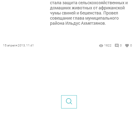
стала защита сельскохозяйственных и
домашних животных от африканской
чумы свиней и бешенства. Провел
совещание глава муниципального
района Ильдус Ахметзянов.
15 апреля 2013, 11:41
1622
0
0