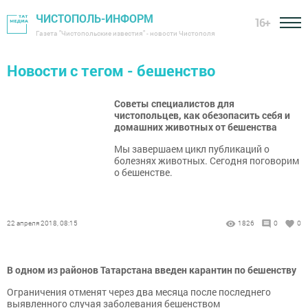
ЧИСТОПОЛЬ-ИНФОРМ
16+
Газета "Чистопольские известия" - новости Чистополя
Новости с тегом - бешенство
Советы специалистов для
чистопольцев, как обезопасить себя и
домашних животных от бешенства
Мы завершаем цикл публикаций о
болезнях животных. Сегодня поговорим
о бешенстве.
22 апреля 2018, 08:15
1826
0
0
В одном из районов Татарстана введен карантин по бешенству
Ограничения отменят через два месяца после последнего
выявленного случая заболевания бешенством