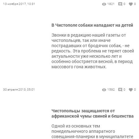
13 ноября 2017, 10:31
1821
0
0
В Чистополе собаки нападают на детей
Звонки в редакцию нашей газеты от
чистопольцев, так или иначе
пострадавших от бродячих собак, - не
редкость. Эта проблема не теряет своей
актуальности уже несколько лет и
особенно обостряется весной, в период
массового гона животных.
30 апреля 2013, 05:01
1592
0
0
Чистопольцы защищаются от
африканской чумы свиней и бешенства
Одной из основных тем
понедельничного аппаратного
совещания-планерки в муниципалитете