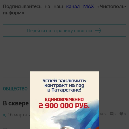
Подписывайтесь на наш
канал
MAX
«Чистополь-
информ»
Перейти на страницу новости
ОБЩЕСТВО
В сквере появится часовня
х,
16 марта 2012 - 06:05
1372
0
0