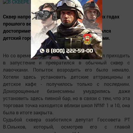
Сквер напротив школы №1 в восьмидесятых годах
прошлого века являлся городской
достопримечательностью - здесь располагался
детский городок со сказочными персонажами.
Но со временем он без должного ухода стал приходить
в запустение и превратился в обычный сквер с
лавочками. Попыток возродить его было немало.
Хотели здесь установить детские аттракционы и
детское кафе - получилось только с последним.
Доморощенные бизнесмены умудрились даже
установить здесь пивной бар, но в связи с тем, что эта
торговая точка находится вблизи школ №№ 1 и 10, она
была в итоге закрыта.
Судьбой сквера озаботился депутат Госсовета РТ
В.Смыков, который, осмотрев его с главой