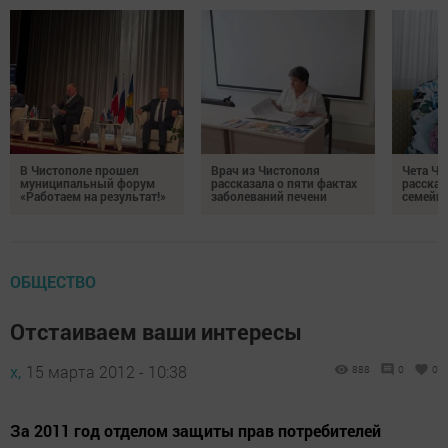
В Чистополе прошел
Врач из Чистополя
Чета Ч
муниципальный форум
рассказала о пяти фактах
рассказ
«Работаем на результат!»
заболеваний печени
семейно
ОБЩЕСТВО
Отстаиваем ваши интересы
х,
15 марта 2012 - 10:38
888
0
0
За 2011 год отделом защиты прав потребителей