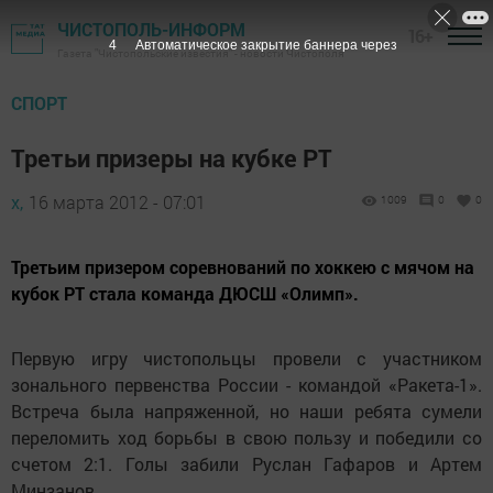
ЧИСТОПОЛЬ-ИНФОРМ
16+
3
Автоматическое закрытие баннера через
Газета "Чистопольские известия" - новости Чистополя
СПОРТ
Третьи призеры на кубке РТ
х,
16 марта 2012 - 07:01
1009
0
0
Третьим призером соревнований по хоккею с мячом на
кубок РТ стала команда ДЮСШ «Олимп».
Первую игру чистопольцы провели с участником
зонального первенства России - командой «Ракета-1».
Встреча была напряженной, но наши ребята сумели
переломить ход борьбы в свою пользу и победили со
счетом 2:1. Голы забили Руслан Гафаров и Артем
Минзанов.