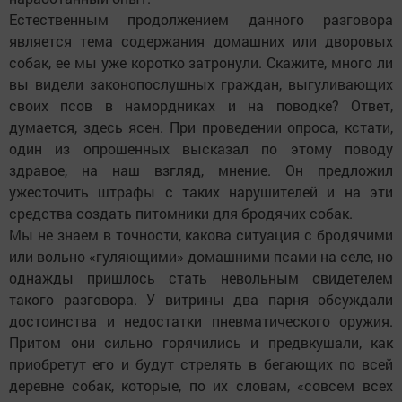
Естественным продолжением данного разговора
является тема содержания домашних или дворовых
собак, ее мы уже коротко затронули. Скажите, много ли
вы видели законопослушных граждан, выгуливающих
своих псов в намордниках и на поводке? Ответ,
думается, здесь ясен. При проведении опроса, кстати,
один из опрошенных высказал по этому поводу
здравое, на наш взгляд, мнение. Он предложил
ужесточить штрафы с таких нарушителей и на эти
средства создать питомники для бродячих собак.
Мы не знаем в точности, какова ситуация с бродячими
или вольно «гуляющими» домашними псами на селе, но
однажды пришлось стать невольным свидетелем
такого разговора. У вит­рины два парня обсуждали
достоинства и недостатки пневматического оружия.
Притом они сильно горячились и предвкушали, как
приобретут его и будут стрелять в бегающих по всей
деревне собак, которые, по их словам, «совсем всех