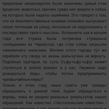
пределами неоднократно были замечены целые стаи
бродячих животных, причем среди них видели и собак,
на которых были надеты ошейники. Это говорит о том,
что их безответственные хозяева спокойно выпускают
своих­ питомцев на улицу, нисколько не задумываясь о
последствиях такого «выгула». Вспомните, как в начале
года вся страна была потрясена страшным
сообщением из Черкасска, где стая собак загрызла
семилетнего мальчика. Жители этого города тут же
перебили эту свору, но жизнь мальчугана не вернуть.
Подобная трагедия, по сути, (тьфу-тьфу-тьфу) может
случиться в любой момент и у нас. Неужели надо
дожидаться беды, чтобы потом предпринимать
чрезвычайные меры?
Только в этом году наша газета уже трижды
обращалась к данной теме, будем обращаться и
впредь, пока не увидим реальных результатов наших
обращений. Как известно, «Чис­топольские известия» -
издание местное, а это значит, что нас выписывают и