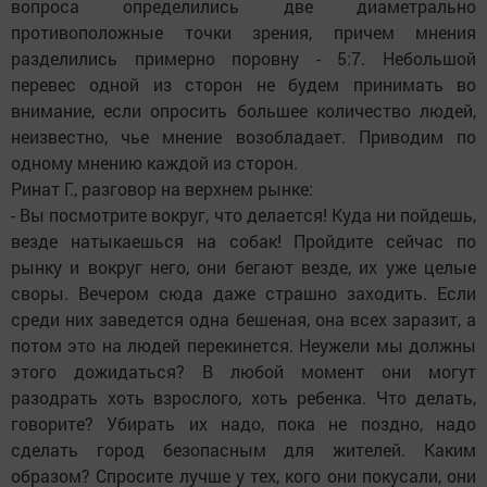
воп­роса определились две диаметрально
противоположные точки зрения, причем мнения
разделились примерно поровну - 5:7. Небольшой
перевес одной из сторон не будем принимать во
внимание, если опросить большее количест­во людей,
неизвестно, чье мнение возоб­ладает. Приводим по
одному мнению каждой из сторон.
Ринат Г., разговор на верхнем рынке:
- Вы посмотрите вокруг, что делается! Куда ни пойдешь,
везде натыкаешь­ся на собак! Пройдите сейчас по
рынку и вокруг него, они бегают везде, их уже целые
своры. Вечером сюда даже страшно заходить. Если
среди них заведется одна бешеная, она всех заразит, а
потом это на людей перекинется. Неужели мы должны
этого дожидаться? В любой момент они могут
разодрать хоть взрослого, хоть ребенка. Что делать,
говорите? Убирать их надо, пока не поздно, надо
сделать город безопасным для жителей. Каким
образом? Спросите лучше у тех, кого они покусали, они