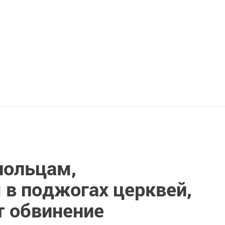
польцам,
в поджогах церквей,
т обвинение