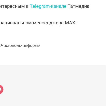
интересным в
Telegram-канале
Татмедиа
в национальном мессенджере MАХ:
Чистополь-информ»