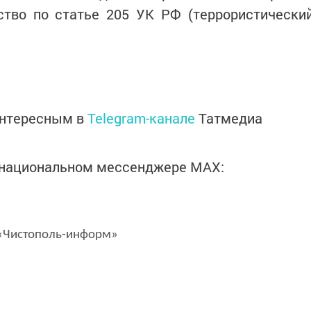
ство по статье 205 УК РФ (террористически
интересным в
Telegram-канале
Татмедиа
в национальном мессенджере MАХ:
Чистополь-информ»