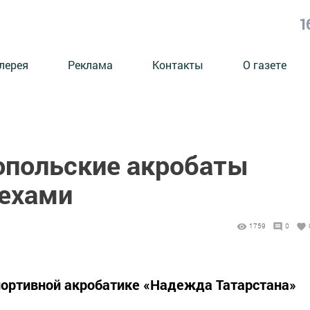
1
лерея
Реклама
Контакты
О газете
опольские акробаты
пехами
1759
0
портивной акробатике «Надежда Татарстана»