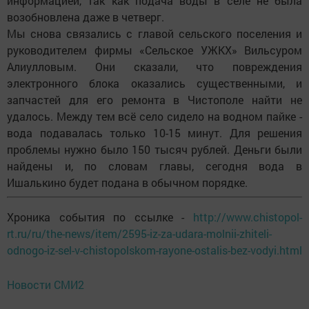
информацией, так как подача воды в селе не была
возобновлена даже в четверг.
Мы снова связались с главой сельского поселения и
руководителем фирмы «Сельское УЖКХ» Вильсуром
Алиулловым. Они сказали, что повреждения
электронного блока оказались существенными, и
запчастей для его ремонта в Чистополе найти не
удалось. Между тем всё село сидело на водном пайке -
вода подавалась только 10-15 минут. Для решения
проблемы нужно было 150 тысяч рублей. Деньги были
найдены и, по словам главы, сегодня вода в
Ишалькино будет подана в обычном порядке.
Хроника события по ссылке -
http://www.chistopol-
rt.ru/ru/the-news/item/2595-iz-za-udara-molnii-zhiteli-
odnogo-iz-sel-v-chistopolskom-rayone-ostalis-bez-vodyi.html
Новости СМИ2