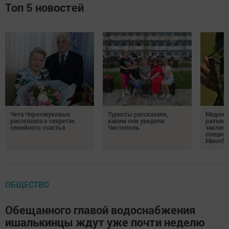
Топ 5 новостей
Чета Черножуковых
Туристы рассказали,
Медикам
рассказала о секретах
каким они увидели
разъясн
семейного счастья
Чистополь
заключ
спецкон
Минобо
ОБЩЕСТВО
Обещанного главой водоснабжения
ишалькинцы ждут уже почти неделю