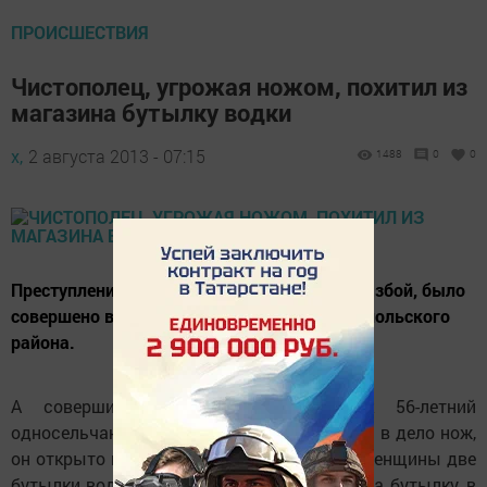
ПРОИСШЕСТВИЯ
Чистополец, угрожая ножом, похитил из
магазина бутылку водки
х,
2 августа 2013 - 07:15
1488
0
0
Преступление, классифицирующееся как разбой, было
совершено в магазине одного из сел Чистопольского
района.
А совершил его не кто иной, как 56-летний
односельчанин продавца. Угрожая пустить в дело нож,
он открыто похитил у сильно напуганной женщины две
бутылки водки «Казанская Престижная». За бутылку, в