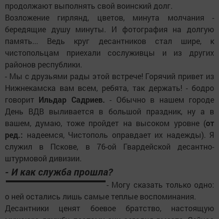
продолжают выполнять свой воинский долг.
Возложение гирлянд, цветов, минута молчания -
бередящие душу минуты. И фотография на долгую
память... Ведь круг десантников стал шире, к
чистопольцам приехали сослуживцы и из других
районов республики.
- Мы с друзьями рады этой встрече! Горячий привет из
Нижнекамска вам всем, ребята, так держать! - бодро
говорит
Ильдар Садриев.
- Обычно в нашем городе
День ВДВ выливается в большой праздник, ну а в
вашем, думаю, тоже пройдет на высоком уровне (
от
ред.:
надеемся, Чистополь оправдает их надежды). Я
служил в Пскове, в 76-ой Гвардейской десантно-
штурмовой дивизии.
- И как служба прошла?
- Могу сказать только одно:
о ней остались лишь самые теплые воспоминания.
Десантники ценят боевое братство, настоящую