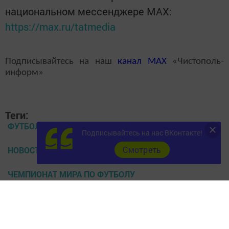
национальном мессенджере MАХ:
https://max.ru/tatmedia
Подписывайтесь на наш
канал
MAX
«Чистополь-
информ»
Теги:
ФУТБОЛ
Подписывайтесь на нас ВКонтакте!
Cмотреть
НОВОСТИ ЧИСТОПОЛЯ
ЧЕМПИОНАТ МИРА ПО ФУТБОЛУ
ФУТБОЛ В ЧИСТОПОЛЕ
ТУРНИРНАЯ ТАБЛИЦА