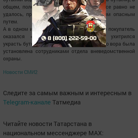
общем, полез с ножом! Однако выпить все равно не
удалось, пришлось вернуть добытое таким опасным
путем.
А в одном из крупных магазинов в городе покупатель
оказался «сердобольным», он просто ухитрился
украсть бутылку виски. Личность 25-летнего вора была
установлена сотрудниками отдела вневедомственной
охраны.
Новости СМИ2
Следите за самым важным и интересным в
Telegram-канале
Татмедиа
Читайте новости Татарстана в
национальном мессенджере MАХ: