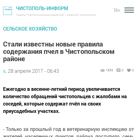
ЧИСТОПОЛЬ-ИНФОРМ
16+
Газета "Чистопольские известия" - новости Чистополя
СЕЛЬСКОЕ ХОЗЯЙСТВО
Стали известны новые правила
содержания пчел в Чистопольском
районе
х,
28 апреля 2017 - 06:43
1853
0
0
Ежегодно в весенне-летний период увеличивается
количество обращений чистопольцев с жалобами на
соседей, которые содержат пчёл на своих
приусадебных участках.
- Только за прошлый год в ветеринарную инспекцию от
жителей населенных пунктов района поступило семь