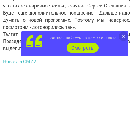
что такое аварийное жилье, - заявил Сергей Степашин. -
Будет еще дополнительное поощрение... Дальше надо
думать о новой программе. Поэтому мы, наверное,
посмотрим - договорились так».
Талгат Абдуллин, руководитель Госжилфонда при
Подписывайтесь на нас ВКонтакте!
Президенте РТ, в ответ заверял, что часть средств
Cмотреть
выделит и бюджет республики, и сам Госжилфонд.
Новости СМИ2
Следите за самым важным и интересным в
Telegram-канале
Татмедиа
Читайте новости Татарстана в
национальном мессенджере MАХ:
https://max.ru/tatmedia