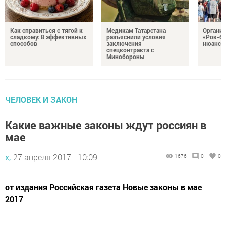
Как справиться с тягой к
Медикам Татарстана
Органи
сладкому: 8 эффективных
разъяснили условия
«Рок-бе
способов
заключения
нюансах
спецконтракта с
Минобороны
ЧЕЛОВЕК И ЗАКОН
Какие важные законы ждут россиян в
мае
х,
27 апреля 2017 - 10:09
1676
0
0
от издания Российская газета Новые законы в мае
2017