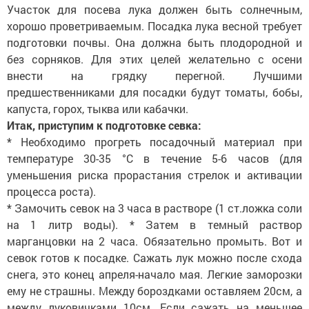
Участок для посева лука должен быть солнечным,
хорошо проветриваемым. Посадка лука весной требует
подготовки почвы. Она должна быть плодородной и
без сорняков. Для этих целей желательно с осени
внести на грядку перегной. Лучшими
предшественниками для посадки будут томаты, бобы,
капуста, горох, тыква или кабачки.
Итак, приступим к подготовке севка:
* Необходимо прогреть посадочный материал при
температуре 30-35 °С в течение 5-6 часов (для
уменьшения риска прорастания стрелок и активации
процесса роста).
* Замочить севок на 3 часа в растворе (1 ст.ложка соли
на 1 литр воды). * Затем в темный раствор
марганцовки на 2 часа. Обязательно промыть. Вот и
севок готов к посадке. Сажать лук можно после схода
снега, это конец апреля-начало мая. Легкие заморозки
ему не страшны. Между бороздками оставляем 20см, а
между луковичками 10см. Если сажать на меньшее