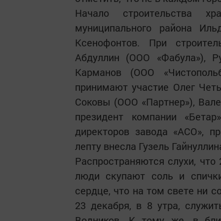
Начало строительства х
муниципального района Иль
Ксенофонтов. При строите
Абдуллин (ООО «Фабула»), Р
Карманов (ООО «Чистопольб
принимают участие Олег Чет
Соковы (ООО «Партнер»), Вале
президент компании «Бетар
директоров завода «АСО», п
лепту внесла Гузель Гайнуллина
Распространяются слухи, что 
люди скупают соль и спички
сердце, что на том свете ни с
23 декабря, в 8 утра, служи
Водников. К тому же, в бл