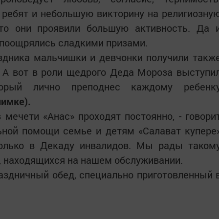
 ребят и небольшую викторину на религиозну
что они проявили большую активность. Да 
 поощрялись сладкими призами.
здника мальчишки и девчонки получили такж
 А вот в роли щедрого Деда Мороза выступи
орый лично преподнес каждому ребенк
нимке).
 мечети «Анас» проходят постоянно, - говори
льной помощи семье и детям «Салават купере
только в Декаду инвалидов. Мы рады таком
й, находящихся на нашем обслуживании.
аздничный обед, специально приготовленный 