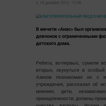
х,
18 декабря 2012 - 12:36
В мечети «Анас» был организо
девчонок с ограниченными фи
детского дома.
Ребята, во-первых, сумели вс
вторых, окунуться в особый
Азизов познакомил их с ис
учреждения, рассказал об ис
мнению, дети, независим
принадлежности, должны прони
чувства, взгляды. Ислам п