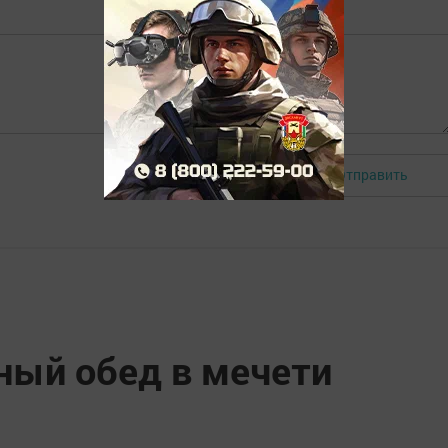
Отправить
Авторизоваться
ный обед в мечети