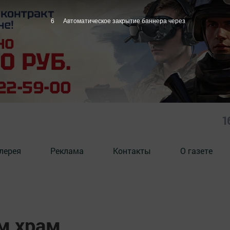
5
Автоматическое закрытие баннера через
1
лерея
Реклама
Контакты
О газете
м храм