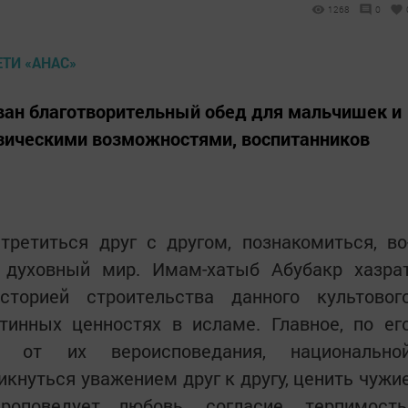
1268
0
ван благотворительный обед для мальчишек и
зическими возможностями, воспитанников
третиться друг с другом, познакомиться, во
 духовный мир. Имам-хатыб Абубакр хазра
торией строительства данного культовог
тинных ценностях в исламе. Главное, по ег
о от их вероисповедания, национально
кнуться уважением друг к другу, ценить чужи
роповедует любовь, согласие, терпимость