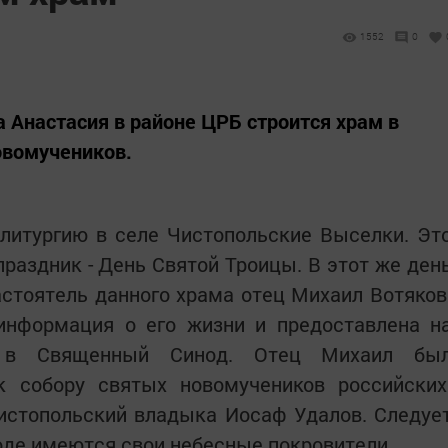
1552
0
 Анастасия в районе ЦРБ строится храм в
овомучеников.
 литургию в селе Чистопольские Выселки. Эт
праздник - День Святой Троицы. В этот же ден
астоятель данного храма отец Михаил Вотяков
информация о его жизни и предоставлена н
и в Священный Синод. Отец Михаил бы
к собору святых новомучеников российских
истопольский владыка Иосаф Удалов. Следуе
роде имеются свои небесные покровители.