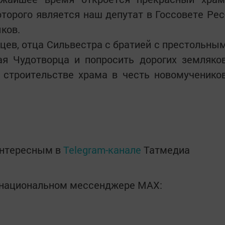
торого является наш депутат в Госсовете Рес
ков.
цев, отца Сильвестра с братией с престольны
ая Чудотворца и попросить дорогих земляко
 строительстве храма в честь новомученико
интересным в
Telegram-канале
Татмедиа
в национальном мессенджере MАХ: