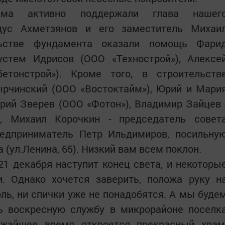
рама активно поддержали глава нашег
дус Ахметзянов и его заместитель Михаи
льстве фундамента оказали помощь Фари
устем Идрисов (ООО «Технострой»), Алексе
етонстрой»). Кроме того, в строительств
ырчинский (ООО «Востоктайм»), Юрий и Мари
рий Зверев (ООО «Фотон»), Владимир Зайцев 
», Михаил Корочкин - председатель совет
редприниматель Петр Ильдимиров, посильну
 (ул.Ленина, 65). Низкий вам всем поклон.
21 декабря наступит конец света, и некоторы
. Однако хочется заверить, положа руку н
оль, ни спички уже не понадобятся. А мы буде
ть воскресную службу в микрорайоне поселк
ижайшее время откроется прекрасный храм