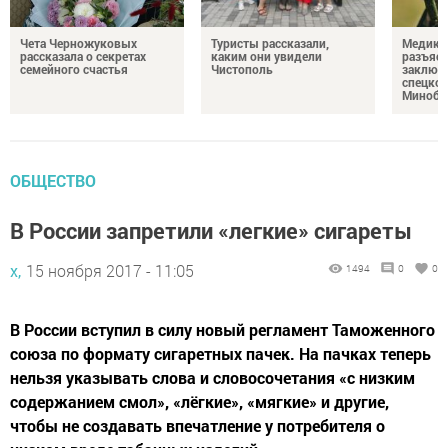
Чета Черножуковых
Туристы рассказали,
Медикам
рассказала о секретах
каким они увидели
разъясн
семейного счастья
Чистополь
заключ
спецкон
Минобо
ОБЩЕСТВО
В России запретили «легкие» сигареты
х,
15 ноября 2017 - 11:05
1494
0
0
В России вступил в силу новый регламент Таможенного
союза по формату сигаретных пачек. На пачках теперь
нельзя указывать слова и словосочетания «с низким
содержанием смол», «лёгкие», «мягкие» и другие,
чтобы не создавать впечатление у потребителя о