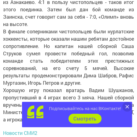
из Азнакаево. 4:1 в пользу чистопольцев - таков итог
этого поединка. Затем был дан бой команде из
Заинска, счет говорит сам за себя - 7:0, «Олимп» вновь
на высоте.
В финале соперниками чис­топольцев были нурлатские
хоккеисты, которые оказали нашим ребятам достойное
сопротивление. Но капитан нашей сборной Саша
Струков сумел провести победный гол, позволив
команде стать победителем этих престижных
соревнований, на его счету 5 мячей. Высокие
результаты продемонстрировали Дима Шабров, Рафис
Муртазин, Игорь Петров и другие.
Хорошую игру показал вратарь Вадим Шушканов,
пропустивший в 4 играх всего 3 мяча. Нашей сборной
вручены кубок победителя и Почетная грамота
Подписывайтесь на нас ВКонтакте!
Министерства по делам молодежи, спорту и туризму РТ,
Cмотреть
а игрокам - золотые медали.
Новости СМИ2