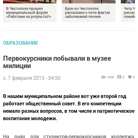
В Чистополе прошел
Врач из Чистополя
Чета Ч
муниципальный форум
рассказала о пяти фактах
рассказ
«Работаем на результат!»
заболеваний печени
семейно
ОБРАЗОВАНИЕ
Первокурсники побывали в музее
милиции
х,
7 февраля 2013 - 04:50
1606
0
0
В нашем муниципальном районе вот уже второй год
работает общественный совет. В его компетенции
немало разных вопросов, в том числе и патриотическое
воспитание молодежи.
На днях для студентов-первокурсников колледжа,