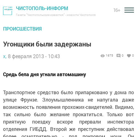
ЧИСТОПОЛЬ-ИНФОРМ
16+
Газета "Чистопольские известия" - новости Чистополя
ПРОИСШЕСТВИЯ
Угонщики были задержаны
х,
8 февраля 2013 - 10:43
1675
0
0
Средь бела дня угнали автомашину
Транспортное средство было припарковано у дома по
улице Фрунзе. Злоумышленника не напугала даже
возможность появления прохожих-свидетелей. Видимо,
так сильно было желание прокатиться. Только вот
приятную поездку вскоре прервали инспектора
отделения ГИБДД. Второй же преступник действовал
более осмотрительно - под покровом ночи. Он