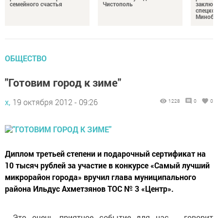
семейного счастья
Чистополь
заключ
спецкон
Минобо
ОБЩЕСТВО
"Готовим город к зиме"
х,
19 октября 2012 - 09:26
1228
0
0
Диплом третьей степени и подарочный сертификат на
10 тысяч рублей за участие в конкурсе «Самый лучший
микрорайон города» вручил глава муниципального
района Ильдус Ахметзянов ТОС № 3 «Центр».
- Это очень приятное событие для нас, - говорит