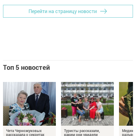
Перейти на страницу новости
Топ 5 новостей
Чета Черножуковых
Туристы рассказали,
Медикам
рассказала о секретах
каким они увидели
разъясн