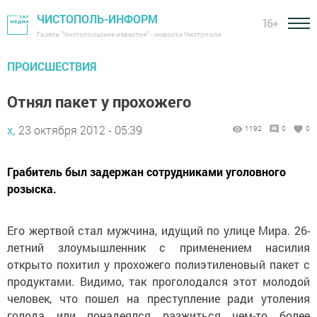
ЧИСТОПОЛЬ-ИНФОРМ
16+
Газета "Чистопольские известия" - новости Чистополя
ПРОИСШЕСТВИЯ
Отнял пакет у прохожего
х,
23 октября 2012 - 05:39
1192
0
0
Грабитель был задержан сотрудниками уголовного
розыска.
Его жертвой стал мужчина, идущий по улице Мира. 26-
летний злоумышленник с применением насилия
открыто похитил у прохожего полиэтиленовый пакет с
продуктами. Видимо, так проголодался этот молодой
человек, что пошел на преступление ради утоления
голода или понадеялся разжиться чем-то более