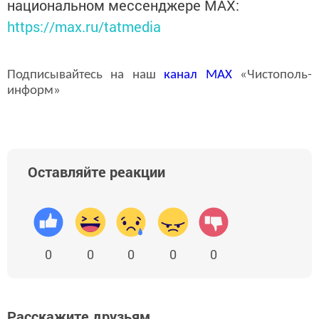
национальном мессенджере MАХ:
https://max.ru/tatmedia
Подписывайтесь на наш
канал
MAX
«Чистополь-
информ»
Оставляйте реакции
0
0
0
0
0
Расскажите друзьям