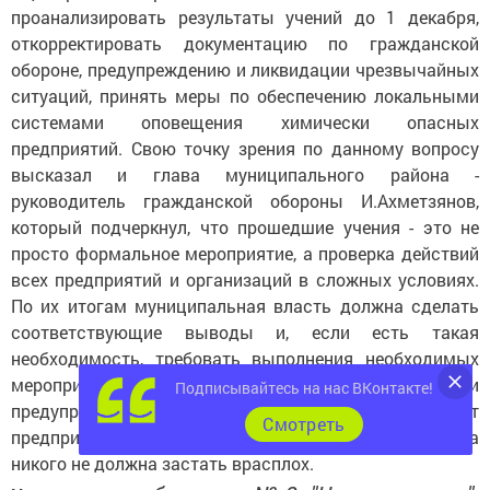
проанализировать результаты учений до 1 декаб­ря,
откорректировать документацию по гражданской
обороне, предупреждению и ликвидации чрезвычайных
ситуаций, принять меры по обеспечению локальными
системами оповещения химически опасных
предприятий. Свою точку зрения по данному вопросу
высказал и глава муниципального района -
руководитель гражданской обороны И.Ахметзянов,
который подчерк­нул, что прошедшие учения - это не
просто формальное мероприятие, а проверка действий
всех предприятий и организаций в сложных условиях.
По их итогам муниципальная власть должна сделать
соответствующие выводы и, если есть такая
необходимость, требовать выполнения необходимых
мероприятий по гражданской обороне и
Подписывайтесь на нас ВКонтакте!
предупреждению чрезвычайных ситуаций от
Cмотреть
предприятий и организаций города и района. Беда
никого не должна застать врасплох.