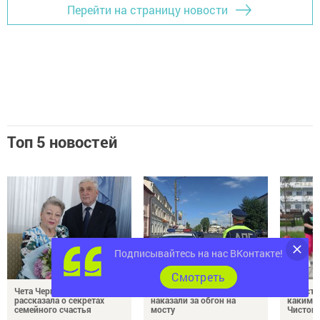
Перейти на страницу новости
Топ 5 новостей
Подписывайтесь на нас ВКонтакте!
Cмотреть
Чета Черножуковых
В Чистополе водителя
Туристы
рассказала о секретах
наказали за обгон на
каким о
семейного счастья
мосту
Чистоп