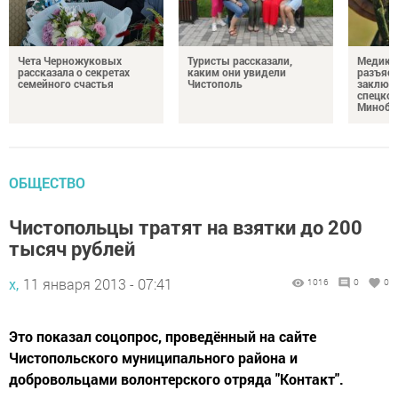
Чета Черножуковых
Туристы рассказали,
Медикам
рассказала о секретах
каким они увидели
разъясн
семейного счастья
Чистополь
заключ
спецкон
Минобо
ОБЩЕСТВО
Чистопольцы тратят на взятки до 200
тысяч рублей
х,
11 января 2013 - 07:41
1016
0
0
Это показал соцопрос, проведённый на сайте
Чистопольского муниципального района и
добровольцами волонтерского отряда "Контакт".