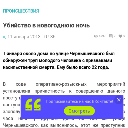
ПРОИСШЕСТВИЯ
Убийство в новогоднюю ночь
х,
11 января 2013 - 07:36
1397
0
0
1 января около дома по улице Чернышевского был
обнаружен труп молодого человека с признаками
насильственной смерти. Ему было всего 22 года.
В ходе оперативно-розыскных мероприятий
установлена причастность к совершению данного
преступления 32-летнего бомжа. В первый день
Подписывайтесь на нас ВКонтакте!
наступающего года в чей-то дом пришло горе! Он был
Cмотреть
злополучным еще для нескольких чистопольцев. Около
часа ночи у другого дома по той же улице
Чернышевского, как выяснилось, этот же преступник