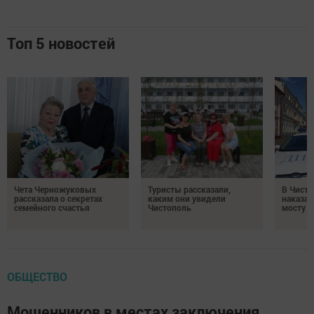
Топ 5 новостей
Чета Черножуковых
Туристы рассказали,
В Чисто
рассказала о секретах
каким они увидели
наказал
семейного счастья
Чистополь
мосту
ОБЩЕСТВО
Мошенников в местах заключения