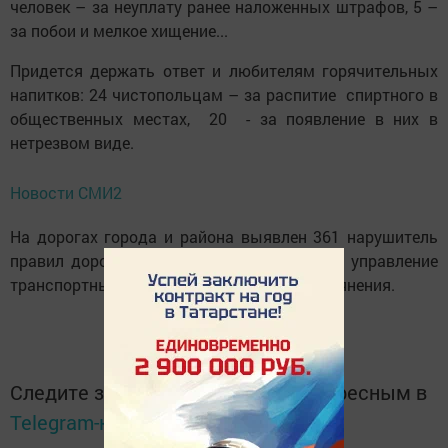
человек – за неуплату ранее наложенных штрафов, 5 –
за побои и мелкое хищение...
Придется держать ответ и любителям горячительных
напитков: 24 чистопольцам – за распитие спиртного в
общественных местах, 20 - за появление в них в
нетрезвом виде.
Новости СМИ2
На дорогах города и района выявлен 361 нарушитель
правил дорожного движения, 6 из них за управление
транспортным средством в состоянии опьянения.
Следите за самым важным и интересным в
Telegram-канале
Татмедиа