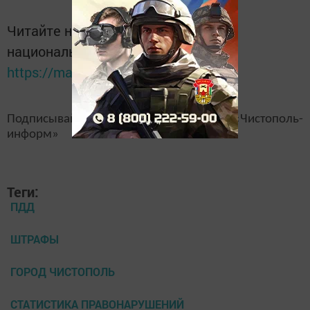
Читайте новости Татарстана в
национальном мессенджере MАХ:
https://max.ru/tatmedia
Подписывайтесь на наш
канал
MAX
«Чистополь-
информ»
Теги:
ПДД
ШТРАФЫ
ГОРОД ЧИСТОПОЛЬ
СТАТИСТИКА ПРАВОНАРУШЕНИЙ