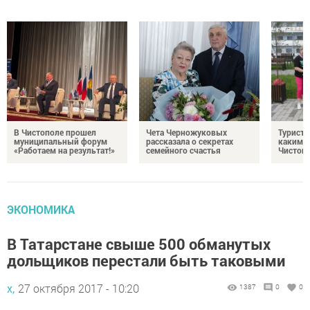
В Чистополе прошел
Чета Черножуковых
Туристы
муниципальный форум
рассказала о секретах
каким о
«Работаем на результат!»
семейного счастья
Чистоп
ЭКОНОМИКА
В Татарстане свыше 500 обманутых
дольщиков перестали быть таковыми
х,
27 октября 2017 - 10:20
1387
0
0