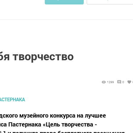
бя творчество
1299
0
ского музейного конкурса на лучшее
са Пастернака «Цель творчества -
 1 и получила право бесплатного посещения