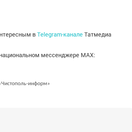
интересным в
Telegram-канале
Татмедиа
в национальном мессенджере MАХ:
Чистополь-информ»