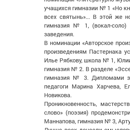
учащихся гимназии № 1 «Но кн
всех святынь»... В этой же 
гимназия № 1, (вокал-соло)
заведения.
В номинации «Авторское прои
произведениям Пас­тернака ус
Илье Рябкову, школа № 1, Юли
гимназия № 2. В разделе «Эсс
гимназия № 3. Дипломами за
педагоги Марина Харчева, Е
Новикова.
Проникновенность, мас­терс
слово» (поэзия) продемонст
Маннапова, гимназия № 3, Арт
Лучше всех донесли смыслов