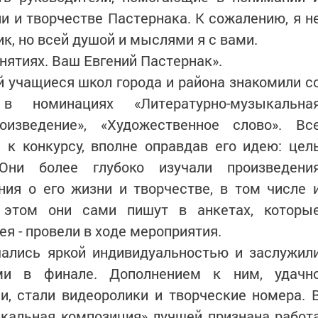
и и творчестве Пас­тернака. К сожалению, я н
ик, но всей душой и мыслями я с вами.
нятиях. Ваш Евгений Пастернак».
й учащиеся школ города и района знакомили с
 номинациях «Литературно-музыкальна
оиз­ведение», «Художественное слово». Вс
 к конкурсу, вполне оправдав его идею: цел
 Они более глубоко изучали произведени
ния о его жизни и творчестве, в том числе 
б этом они сами пишут в анкетах, которы
ея - провели в ходе мероприятия.
ались яркой индивидуальностью и заслужил
ми в финале. Дополнением к ним, удачн
, стали видеоролики и творческие номера. 
кальная композиция» лучшей признана работ