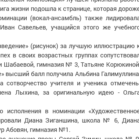
ига жизни подошла к странице, которая дорож
номинации (вокал-ансамбль) также лидировал
 Иван Савельев, учащийся этого же учебног
зведение» (рисунок) за лучшую иллюстрацию 
пех в своих возрастных группах сопутствова
и Шабаевой, гимназия № 3, Татьяне Корюкиной
е» высший балл получила Альбина Галимуллина
 сотворчест­во учителя и ученика отмечен
лена Лыхина, за оригинальную идею - Ольг
тво исполнения в номинации «Художественно
рировали Диана Зиганшина, школа № 6, Диан
ур Абовян, гимназия №1.
ое значение прозы Сергей Зимин, школа № 9