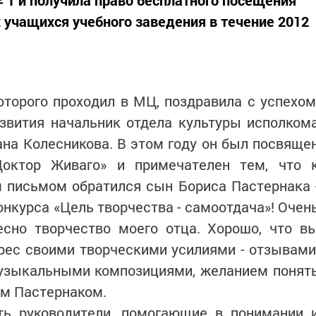
 учащихся учебного заведения в течение 2012
оторого проходил в МЦ, поздравила с успехом
звития начальник отдела культуры исполком
на Колесникова. В этом году он был посвяще
Доктор Живаго» и примечателен тем, что 
 письмом обратился сын Бориса Пас­тернака 
онкурса «Цель творчества - самоотдача»! Очен
есно творчество моего отца. Хорошо, что в
рес своими творческими усилиями - отзывами
музыкальными композициями, желанием понят
ом Пастернаком.
сть руководители, помогающие в понимании 