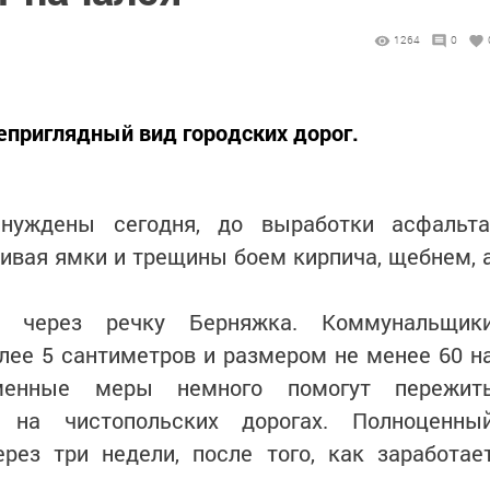
1264
0
еприглядный вид городских дорог.
нуждены сегодня, до выработки асфальта
ивая ямки и трещины боем кирпича, щебнем, 
 через речку Берняжка. Коммунальщик
лее 5 сантиметров и размером не менее 60 н
менные меры немного помогут пережит
а на чистопольских дорогах. Полноценны
рез три недели, после того, как заработае