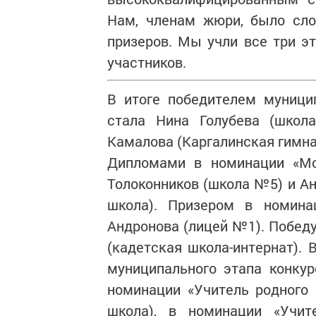
Нам, членам жюри, было сло
призеров. Мы учли все три э
участников.
В итоге победителем муницип
стала Нина Голубева (школ
Камалова (Каргалинская гимна
Дипломами в номинации «Мо
Толоконников (школа №5) и А
школа). Призером в номинац
Андронова (лицей №1). Победу
(кадетская школа-интернат). 
муниципального этапа конку
номинации «Учитель родного
школа), в номинации «Учит