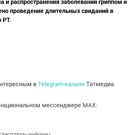
а и распространения заболеваний гриппом и
ено проведение длительных свиданий в
 РТ.
интересным в
Telegram-канале
Татмедиа
в национальном мессенджере MАХ:
Чистополь-информ»