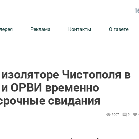
1
лерея
Реклама
Контакты
О газете
 изоляторе Чистополя в
м и ОРВИ временно
срочные свидания
1607
0