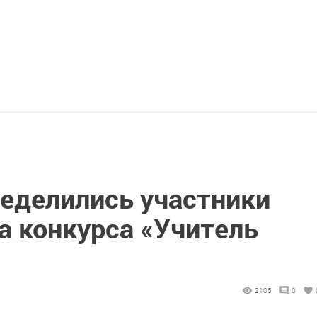
ределились участники
а конкурса «Учитель
2105
0