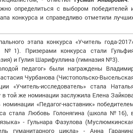
жно определиться с выбором победителей 
тапа конкурса и справедливо отметили лучши
ального этапа конкурса «Учитель года-2017
а №1). Призерами конкурса стали Гульфи
зия) и Гулия Шарифуллина (гимназия №3).
лодой педагог» были награждены Владими
настасия Чурбанова (Чистопольско-Высельска
ии «Учитель-исследователь» стала Наталь
 в той же номинации заслужила Елена Зайков
В номинации «Педагог-наставник» победителе
рса стала Любовь Голонягина (школа №16), 
 языка» - Гульнара Фазулова (Муслюмкинска
ель гуманитарного цикла» - Анна Гаранин