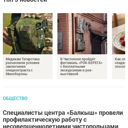
Медикам Татарстана
В Чистополе пройдёт
Как спр
разъяснили условия
фестиваль «РОК-БЕРЕГА»
сладком
заключения
с бесплатными
способ
спецконтракта с
экскурсиями и рок-
Минобороны
выставкой
ОБЩЕСТВО
Специалисты центра «Балкыш» провели
профилактическую работу с
несовершеннолетними чистопольцами