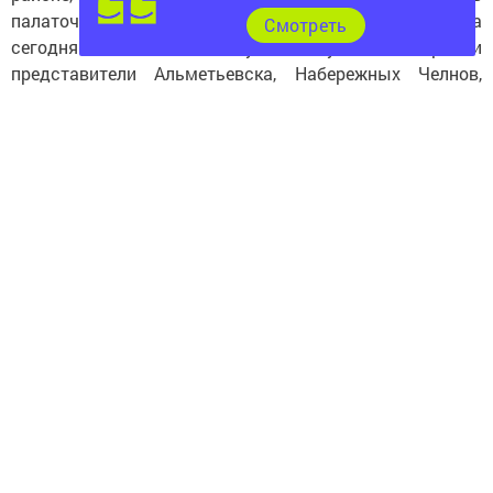
палаточных лагерей, ожидается участие 12 команд. На
Cмотреть
сегодняшний день свое участие уже подтвердили
представители Альметьевска, Набережных Челнов,
Арска, Тетюш...
Новости СМИ2
В прошлом году фестиваль проходил в Мамадыше, в
нем участвовали и чистопольцы.
Следите за самым важным и интересным в
Telegram-канале
Татмедиа