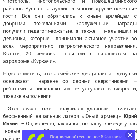
Чистополь, Чистопольского и Новошешминского
районов Руслан Гатауллин и многие другие почетные
гости. Все они обратились к юным армейцам с
добрыми пожеланиями. Заслуженные награды
получили педагоги-вожатые, а также мальчишки и
девчонки, которые принимали активное участие во
всех мероприятиях патриотического направления.
Кстати, 20 человек прыгали с парашютом на
аэродроме «Куркачи».
Надо отметить, что армейские дисциплины девушки
осваивают наравне со своими сверстниками –
ребятами и нисколько им не уступают в скорости,
технике выполнения.
- Этот сезон тоже получился удачным, - считает
бессменный начальник лагеря «Юный армеец»
Юрий
Ильин.
– Он, конечно, закрылся, но нашу впереди у нас
новые встречи. 10 августа мы ждем гостей. В нашем
Подписывайтесь на нас ВКонтакте!
районе, в селе Данауровка, состоится фестиваль